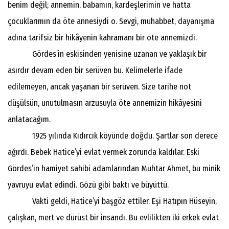
benim değil; annemin, babamın, kardeşlerimin ve hatta
çocuklarımın da öte annesiydi o. Sevgi, muhabbet, dayanışma
adına tarifsiz bir hikâyenin kahramanı bir öte annemizdi.
Gördes’in eskisinden yenisine uzanan ve yaklaşık bir
asırdır devam eden bir serüven bu. Kelimelerle ifade
edilemeyen, ancak yaşanan bir serüven. Size tarihe not
düşülsün, unutulmasın arzusuyla öte annemizin hikâyesini
anlatacağım.
1925 yılında Kıdırcık köyünde doğdu. Şartlar son derece
ağırdı. Bebek Hatice’yi evlat vermek zorunda kaldılar. Eski
Gördes’in hamiyet sahibi adamlarından Muhtar Ahmet, bu minik
yavruyu evlat edindi. Gözü gibi baktı ve büyüttü.
Vakti geldi, Hatice’yi başgöz ettiler. Eşi Hatıpın Hüseyin,
çalışkan, mert ve dürüst bir insandı. Bu evlilikten iki erkek evlat