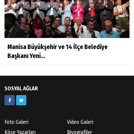
Aşı: Toplum Sağlığının Görünmez Kalkanı
Hatice CAVULDAK
Hayatımın İçinden
Manisa Büyükşehir ve 14 İlçe Belediye
Başkanı Yeni...
Av.Ahmet ÖZDEMİR
Güneş Ülkesi Hakkında
SOSYAL AĞLAR
Kazım GERMİYANOĞLU
Gördes Tarihi Araştırmaları
Foto Galeri
Video Galeri
Doç.Dr.İbrahim KOÇ
Köşe Yazarları
Biyografiler