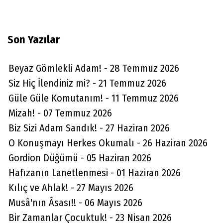
muamele etsin İnşallah
(
0
)
Beğen
(
0
)
Cevapla
Son Yazılar
9 ay önce
Ahmet güzel
Beyaz Gömlekli Adam! - 28 Temmuz 2026
Öte anne hatice neneye, oğlu Mustafa naili
Siz Hiç İlendiniz mi? - 21 Temmuz 2026
beye ve sevgili annenize allahtan rahmet
Güle Güle Komutanım! - 11 Temmuz 2026
diliyorum. Vefa özlem dolu Güzel bir yazı .
Mizah! - 07 Temmuz 2026
Teşekkürler değerli kardeşim selamlar
Biz Sizi Adam Sandık! - 27 Haziran 2026
sevgiler saygılar
O Konuşmayı Herkes Okumalı - 26 Haziran 2026
Gordion Düğümü - 05 Haziran 2026
(
0
)
Beğen
(
0
)
Cevapla
Hafızanın Lanetlenmesi - 01 Haziran 2026
Kılıç ve Ahlak! - 27 Mayıs 2026
Musâ'nın Âsası!! - 06 Mayıs 2026
Bir Zamanlar Çocuktuk! - 23 Nisan 2026