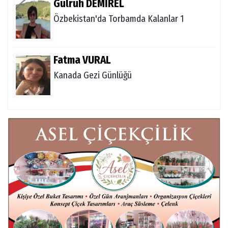
Gülruh DEMİREL
Özbekistan'da Torbamda Kalanlar 1
Fatma VURAL
Kanada Gezi Günlüğü
Mert AKAR
Röportaj Serisi-46: Konuk =Prof.Dr.Hakan
Atalay (Psikanaliz)
Hüseyin TUNÇAY
Gökçeada Gezimiz-IV