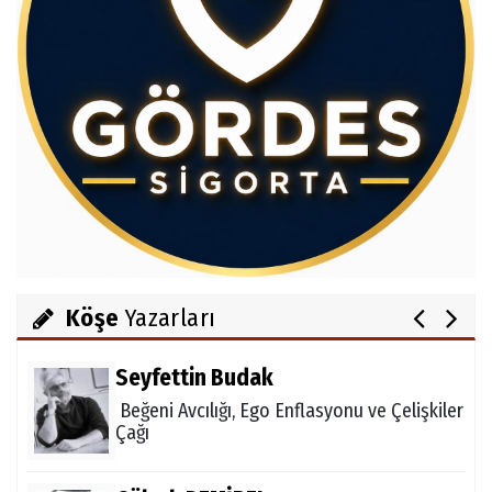
Av.Cenap GÜVEN
Gördesli Şair Alim Atay
Salih OKKALI
1950'li Yıllarda Gördes-VI
Köşe
Yazarları
Seyfettin Budak
Beğeni Avcılığı, Ego Enflasyonu ve Çelişkiler
Çağı