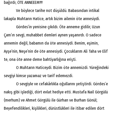
bağırdı; ÖTE ANNEEEM!!!!
Ve böylece tarihe not düşüldü. Babasından intikal
lakapla Muhtarın Hatice, artık bizim ailenin öte annesiydi.
Gördes’in yenisine çıkıldı. Öte anneme gidilir, Uzun
Çam’ın sevgi, muhabbet demleri aynen yaşanırdı. O sadece
annemin değil, babamın da öte annesiydi. Benim, eşimin,
Ayşe’nin, Neşe’nin de öte annesiydi. Çocuklarım Ali Taha ve Elif
te, ona öte anne deme bahtiyarlığına erişti.
O Muhtarın Haticeydi. Bizim öte annemizdi. Yüreğindeki
sevgiyi kimse yazamaz ve tarif edemezdi.
O sevgiyle ve cefakârlıkla oğullarını yetiştirdi. Gördes’e
nakış gibi işlediği, dört evlat hediye etti. Mustafa Nail Görgülü
(merhum) ve Ahmet Görgülü ile Gürhan ve Burhan Gönül;
Beyefendilikleri, kişilikleri, dürüstlükleri ile itibar edilen dört