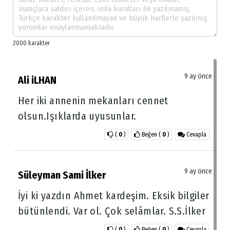
9 ay önce
Ali iLHAN
Her iki annenin mekanları cennet
olsun.Işıklarda uyusunlar.
(
0
)
Beğen
(
0
)
Cevapla
9 ay önce
Süleyman Sami İlker
İyi ki yazdın Ahmet kardeşim. Eksik bilgiler
bütünlendi. Var ol. Çok selâmlar. S.S.İlker
(
0
)
Beğen
(
0
)
Cevapla