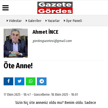
Videolar
Galeriler
Yazarlar
Üye Paneli
Üye Paneli
Hava
Köşe
Künye
Ahmet İNCE
Durumu
Yazarları
Haber
İletişim
Arşivi
Gazete
Video
gordesgazetesi@gmail.com
Çerez
Manşetleri
Galeri
Gazete
Politikası
Arşivi
Anketler
Foto
Gizlilik
Galeri
Günün
Biyografiler
İlkeleri
Haberleri
Etkinlikler
Öte Anne!
17 Ekim 2025 - 18:47 - Güncelleme: 18 Ekim 2025 - 18:01
Sizin hiç öte anneniz oldu mu? Benim oldu. Sadece