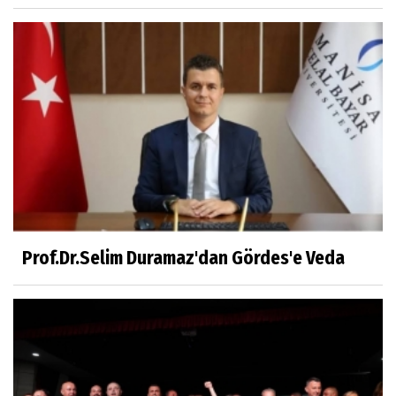
Kahramanlar
Prof.Dr.Süleyman Sami İLKER
Mühendislerin de Sanat Ruhu Olmalı
Dr.Fatih KESKİN
Millî Edebiyat, Millî Şuur, Millî Takım
Prof.Dr.Selim Duramaz'dan Gördes'e Veda
Sıracettin ÇELİK
Çalıkuşu
Dr.Tuğçe Yıldırım