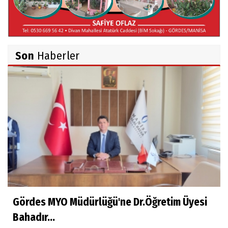
İsmail AYBEY
Belma Sebil'i Tanıyor Musunuz?
Son
Haberler
Ahmet İNCE
Beyaz Gömlekli Adam!
Prof.Dr.Ayşe İLKER
Adı Sanı Olmak
Eylül SEYHAN
Gezerken Zamanın Kollarındaki Ruhuma
Rastlamak
Gördes MYO Müdürlüğü'ne Dr.Öğretim Üyesi
Bahadır...
Yaşar ATLI