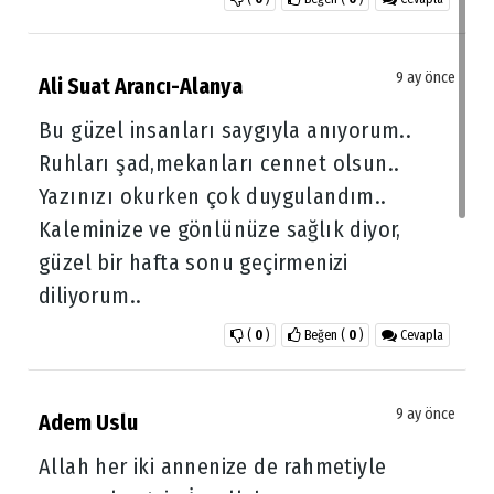
9 ay önce
Ali Suat Arancı-Alanya
Bu güzel insanları saygıyla anıyorum..
Ruhları şad,mekanları cennet olsun..
Yazınızı okurken çok duygulandım..
Kaleminize ve gönlünüze sağlık diyor,
güzel bir hafta sonu geçirmenizi
diliyorum..
(
0
)
Beğen
(
0
)
Cevapla
9 ay önce
Adem Uslu
Allah her iki annenize de rahmetiyle