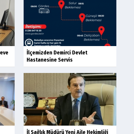
reve
İlçemizden Demirci Devlet
Hastanesine Servis
İl Sağlık Müdürü Yeni Aile Hekimliği