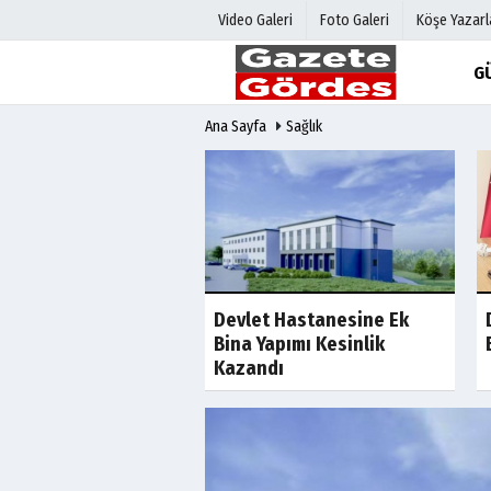
Video Galeri
Foto Galeri
Köşe Yazarl
G
Ana Sayfa
Sağlık
Üye Paneli
Hava Duru
Haber Arşivi
Gazete Man
Gazete Arşivi
Anketler
Günün Haberleri
Biyografile
ılıkla Mücadele
Devlet Hastanesine Ek
nasyon Kurulu
Bina Yapımı Kesinlik
dı
Kazandı