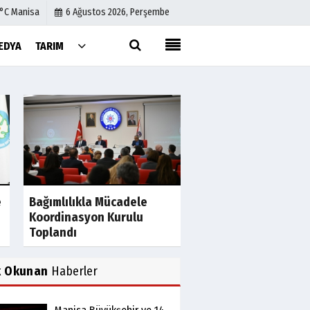
1°C Manisa
6 Ağustos 2026, Perşembe
EDYA
TARIM
Künye
İletişim
Çerez Politikası
Gizlilik İlkeleri
e
Bağımlılıkla Mücadele
Devlet Hastanesine
Koordinasyon Kurulu
Bina Yapımı Kesinlik
Toplandı
Kazandı
k Okunan
Haberler