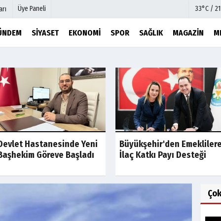
Üye Paneli
33°C / 2
arı
ÜNDEM
SIYASET
EKONOMI
SPOR
SAĞLIK
MAGAZIN
M
mu
Köşe Yazarları
şetleri
Video Galeri
Foto Galeri
r
Etkinlikler
Devlet Hastanesinde Yeni
Büyükşehir'den Emekliler
Başhekim Göreve Başladı
İlaç Katkı Payı Desteği
Ço