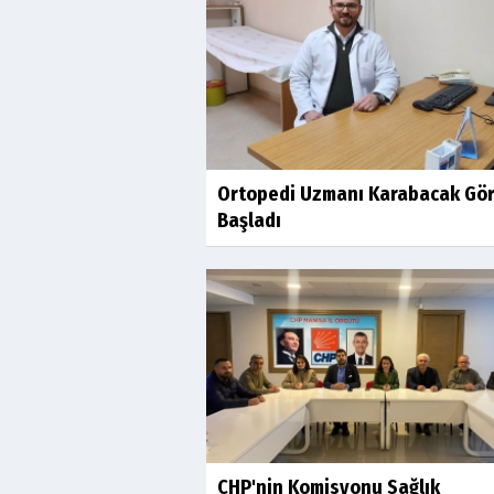
Ortopedi Uzmanı Karabacak Gö
Başladı
CHP'nin Komisyonu Sağlık