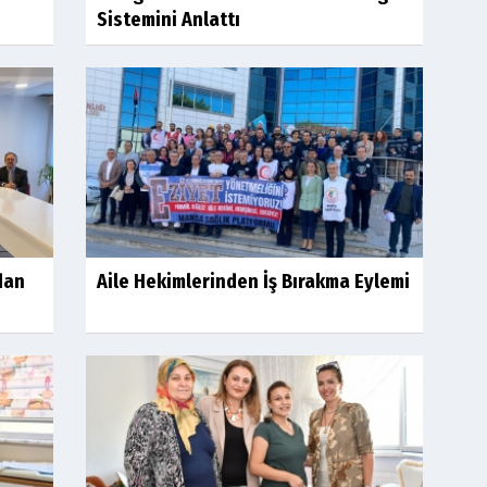
Sistemini Anlattı
dan
Aile Hekimlerinden İş Bırakma Eylemi