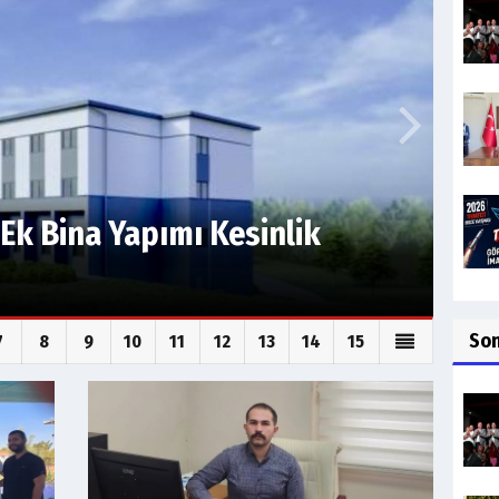
e Yeni Başhekim Göreve
So
7
8
9
10
11
12
13
14
15