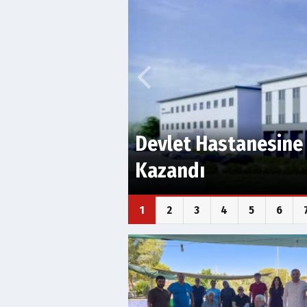
Devlet Hastanesind
Başladı
1
2
3
4
5
6