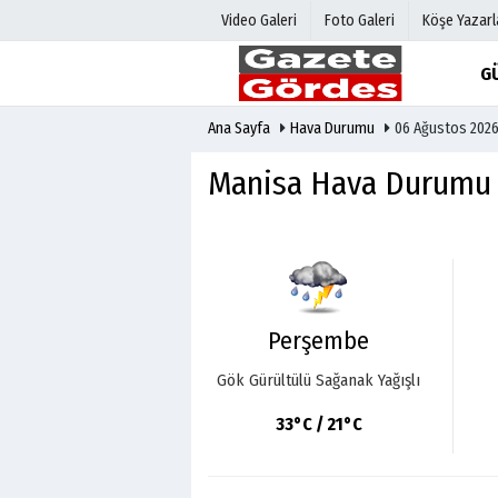
Video Galeri
Foto Galeri
Köşe Yazarl
G
Ana Sayfa
Hava Durumu
06 Ağustos 202
Üye Paneli
Hava Duru
Haber Arşivi
Gazete Man
Manisa Hava Durumu
Gazete Arşivi
Anketler
Günün Haberleri
Biyografile
Perşembe
Gök Gürültülü Sağanak Yağışlı
33°C / 21°C