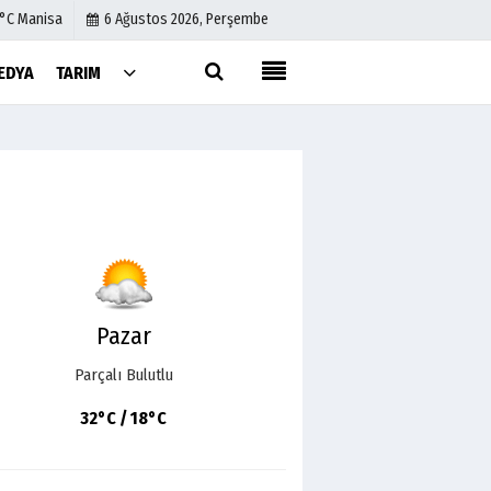
1°C Manisa
6 Ağustos 2026, Perşembe
EDYA
TARIM
Künye
İletişim
Çerez Politikası
Gizlilik İlkeleri
Pazar
Parçalı Bulutlu
32°C / 18°C