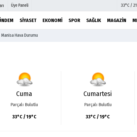
Üye Paneli
33°C / 2
arı
ÜNDEM
SIYASET
EKONOMI
SPOR
SAĞLIK
MAGAZIN
M
6 Manisa Hava Durumu
mu
Köşe Yazarları
şetleri
Video Galeri
Foto Galeri
r
Etkinlikler
Cuma
Cumartesi
Parçalı Bulutlu
Parçalı Bulutlu
33°C / 19°C
33°C / 19°C