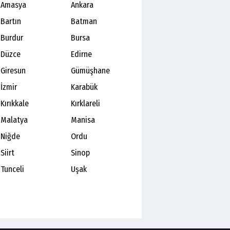
Amasya
Ankara
Bartın
Batman
Burdur
Bursa
Düzce
Edirne
Giresun
Gümüşhane
İzmir
Karabük
Kırıkkale
Kırklareli
Malatya
Manisa
Niğde
Ordu
Siirt
Sinop
Tunceli
Uşak