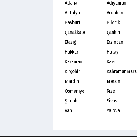
Adana
Adıyaman
Antalya
Ardahan
Bayburt
Bilecik
Çanakkale
Çankırı
Elazığ
Erzincan
Hakkari
Hatay
Karaman
Kars
Kırşehir
Kahramanmara
Mardin
Mersin
Osmaniye
Rize
Şırnak
Sivas
Van
Yalova