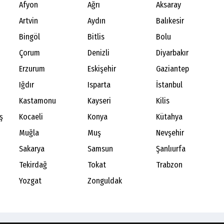
Afyon
Ağrı
Aksaray
Artvin
Aydın
Balıkesir
Bingöl
Bitlis
Bolu
Çorum
Denizli
Diyarbakır
Erzurum
Eskişehir
Gaziantep
Iğdır
Isparta
İstanbul
Kastamonu
Kayseri
Kilis
ş
Kocaeli
Konya
Kütahya
Muğla
Muş
Nevşehir
Sakarya
Samsun
Şanlıurfa
Tekirdağ
Tokat
Trabzon
Yozgat
Zonguldak