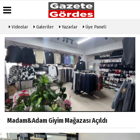
Videolar
Galeriler
Yazarlar
Üye Paneli
Üye Paneli
Hava
Köşe
Künye
Durumu
Yazarları
Haber
İletişim
Arşivi
Gazete
Video
Çerez
Manşetleri
Galeri
Gazete
Politikası
Arşivi
Anketler
Foto
Gizlilik
Galeri
Günün
Biyografiler
İlkeleri
Haberleri
Etkinlikler
Madam&Adam Giyim Mağazası Açıldı