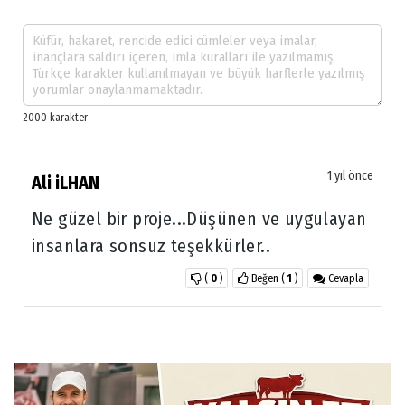
1 yıl önce
Ali iLHAN
Ne güzel bir proje...Düşünen ve uygulayan
insanlara sonsuz teşekkürler..
(
0
)
Beğen
(
1
)
Cevapla