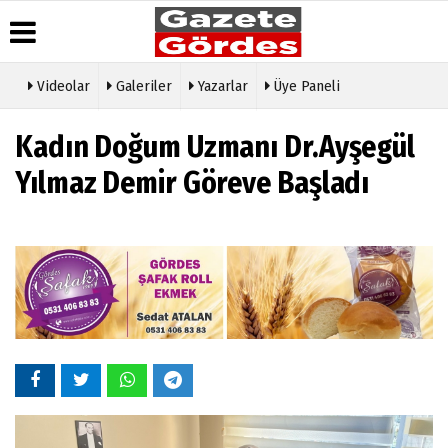
Videolar
Galeriler
Yazarlar
Üye Paneli
Üye Paneli
Hava
Köşe
Künye
Kadın Doğum Uzmanı Dr.Ayşegül
Durumu
Yazarları
Haber
İletişim
Arşivi
Gazete
Video
Yılmaz Demir Göreve Başladı
Çerez
Manşetleri
Galeri
Gazete
Politikası
Arşivi
Anketler
Foto
Gizlilik
Galeri
Günün
Biyografiler
İlkeleri
Haberleri
Etkinlikler