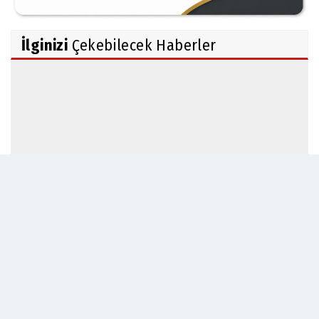
İlginizi
Çekebilecek Haberler
Gördes MYO Müdürlüğü'ne Dr.Öğretim Üyesi
Bahadır...