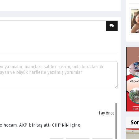
1 ay önce
So
 hocam, AKP bir taş attı CHP'NİN içine,