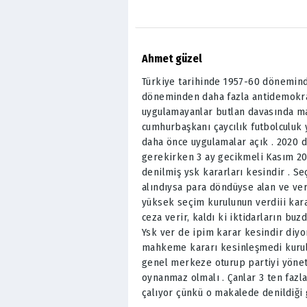
Ahmet güzel
Türkiye tarihinde 1957-60 dönemind
döneminden daha fazla antidemokrat
uygulamayanlar butlan davasında ma
cumhurbaşkanı çaycılık futbolculuk 
daha önce uygulamalar açık . 2020 
gerekirken 3 ay gecikmeli Kasım 202
denilmiş ysk kararları kesindir . S
alındıysa para döndüyse alan ve v
yüksek seçim kurulunun verdiii kar
ceza verir, kaldı ki iktidarların buz
Ysk ver de ipim karar kesindir diyo
mahkeme kararı kesinleşmedi kurult
genel merkeze oturup partiyi yöne
oynanmaz olmalı . Çanlar 3 ten fazla
çalıyor çünkü o makalede denildiği g