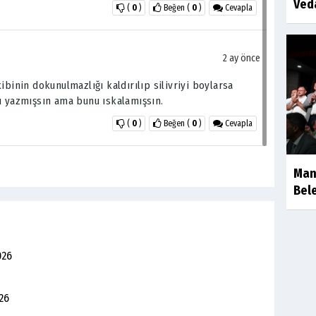
Ved
(
0
)
Beğen
(
0
)
Cevapla
2 ay önce
ibinin dokunulmazlığı kaldırılıp silivriyi boylarsa
ı yazmışsın ama bunu ıskalamışsın.
(
0
)
Beğen
(
0
)
Cevapla
Man
Bele
026
26