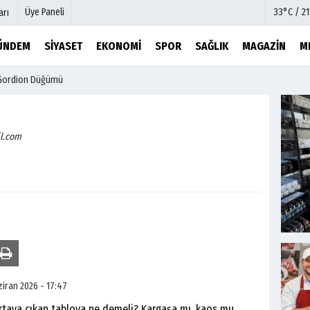
Üye Paneli
33°C / 2
arı
ÜNDEM
SIYASET
EKONOMI
SPOR
SAĞLIK
MAGAZIN
M
Gordion Düğümü
mu
Köşe Yazarları
şetleri
Video Galeri
Foto Galeri
l.com
r
Etkinlikler
ziran 2026 - 17:47
ya çıkan tabloya ne demeli? Kargaşa mı, kaos mu,