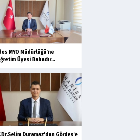
Ahmet İNCE
Beyaz Gömlekli Adam!
Prof.Dr.Ayşe İLKER
des MYO Müdürlüğü'ne
Adı Sanı Olmak
ğretim Üyesi Bahadır...
Eylül SEYHAN
Gezerken Zamanın Kollarındaki
Ruhuma Rastlamak
Yaşar ATLI
Kahramanlar
f.Dr.Selim Duramaz'dan Gördes'e