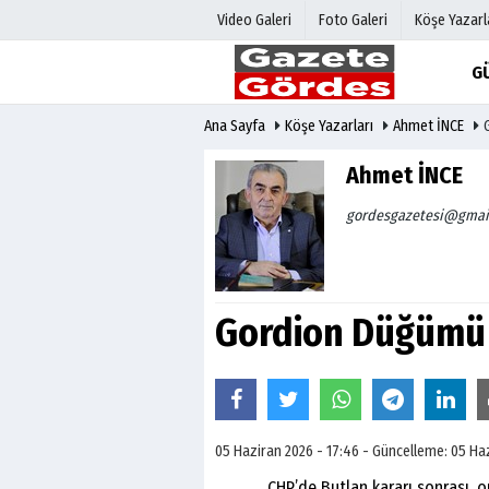
Video Galeri
Foto Galeri
Köşe Yazarl
G
Ana Sayfa
Köşe Yazarları
Ahmet İNCE
Üye Paneli
Hava Duru
Haber Arşivi
Gazete Man
Ahmet İNCE
Gazete Arşivi
Anketler
gordesgazetesi@gmai
Günün Haberleri
Biyografile
Gordion Düğümü
05 Haziran 2026 - 17:46 - Güncelleme: 05 Ha
CHP’de Butlan kararı sonrası, orta