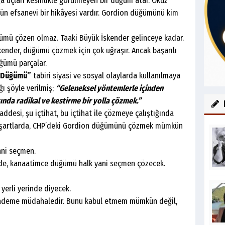
çları kesinlikle görülmeyen bir düğüm atar. Öküz
n efsanevi bir hikâyesi vardır. Gordion düğümünü kim
özen olmaz. Taaki Büyük İskender gelinceye kadar.
kender, düğümü çözmek için çok uğraşır. Ancak başarılı
üğümü parçalar.
 Düğümü”
tabiri siyasi ve sosyal olaylarda kullanılmaya
ğı şöyle verilmiş;
“Geleneksel yöntemlerle içinden
şında radikal ve kestirme bir yolla çözmek.”
, şu içtihat, bu içtihat ile çözmeye çalıştığında
u şartlarda, CHP’deki Gordion düğümünü çözmek mümkün
ni seçmen.
 kanaatimce düğümü halk yani seçmen çözecek.
erli yerinde diyecek.
deme müdahaledir. Bunu kabul etmem mümkün değil,