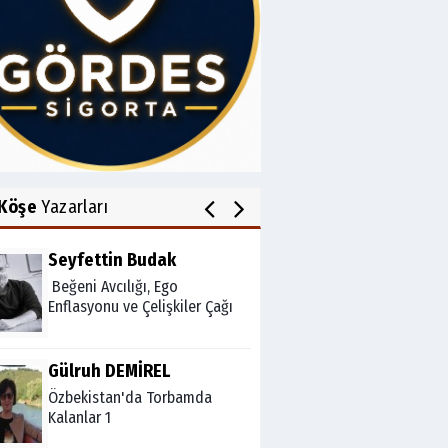
Av.Cenap GÜVEN
Gördesli Şair Alim Atay
Salih OKKALI
1950'li Yıllarda Gördes-VI
Köşe
Yazarları
Seyfettin Budak
Beğeni Avcılığı, Ego
Enflasyonu ve Çelişkiler Çağı
Gülruh DEMİREL
Özbekistan'da Torbamda
Kalanlar 1