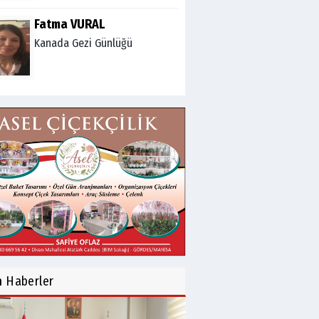
Fatma VURAL
Kanada Gezi Günlüğü
Mert AKAR
Röportaj Serisi-46: Konuk
=Prof.Dr.Hakan Atalay
(Psikanaliz)
Hüseyin TUNÇAY
Gökçeada Gezimiz-IV
İsmail AYBEY
Belma Sebil'i Tanıyor
n
Haberler
Musunuz?