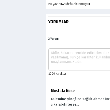
Bu yazı
1141
defa okunmuştur.
YORUMLAR
3 Yorum
Mustafa Köse
Kalemine yüreğine sağlık Ahmet İnce
cikarabilirlerse...