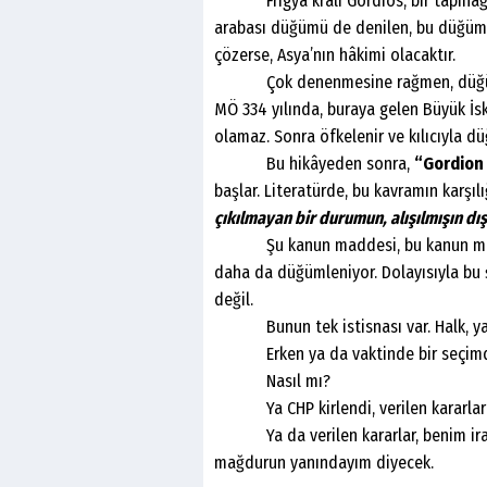
Frigya kralı Gordios, bir tapınağa u
arabası düğümü de denilen, bu düğümü
çözerse, Asya’nın hâkimi olacaktır.
Çok denenmesine rağmen, düğümü ç
MÖ 334 yılında, buraya gelen Büyük İs
olamaz. Sonra öfkelenir ve kılıcıyla d
Bu hikâyeden sonra,
“Gordion
başlar. Literatürde, bu kavramın karşılı
çıkılmayan bir durumun, alışılmışın dı
Şu kanun maddesi, bu kanun maddesi
daha da düğümleniyor. Dolayısıyla b
değil.
Bunun tek istisnası var. Halk, ya
Erken ya da vaktinde bir seçimde,
Nasıl mı?
Ya CHP kirlendi, verilen kararlar y
Ya da verilen kararlar, benim ira
mağdurun yanındayım diyecek.