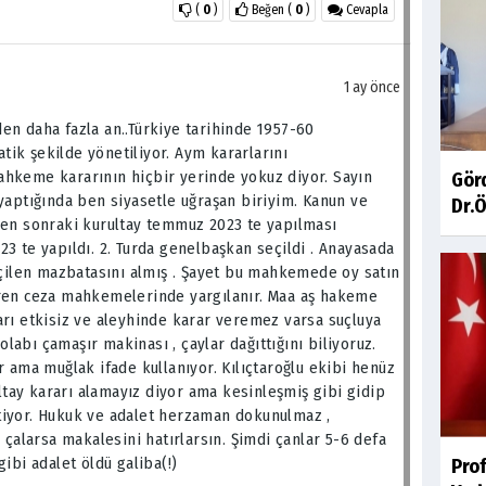
(
0
)
Beğen
(
0
)
Cevapla
1 ay önce
en daha fazla an..Türkiye tarihinde 1957-60
ik şekilde yönetiliyor. Aym kararlarını
hkeme kararının hiçbir yerinde yokuz diyor. Sayın
Gör
yaptığında ben siyasetle uğraşan biriyim. Kanun ve
Dr.Ö
den sonraki kurultay temmuz 2023 te yapılması
3 te yapıldı. 2. Turda genelbaşkan seçildi . Anayasada
eçilen mazbatasını almış . Şayet bu mahkemede oy satın
eren ceza mahkemelerinde yargılanır. Maa aş hakeme
arı etkisiz ve aleyhinde karar veremez varsa suçluya
dolabı çamaşır makinası , çaylar dağıttığını biliyoruz.
r ama muğlak ifade kullanıyor. Kılıçtaroğlu ekibi henüz
ay kararı alamayız diyor ama kesinleşmiş gibi gidip
tiyor. Hukuk ve adalet herzaman dokunulmaz ,
 çalarsa makalesini hatırlarsın. Şimdi çanlar 5-6 defa
ibi adalet öldü galiba(!)
Pro