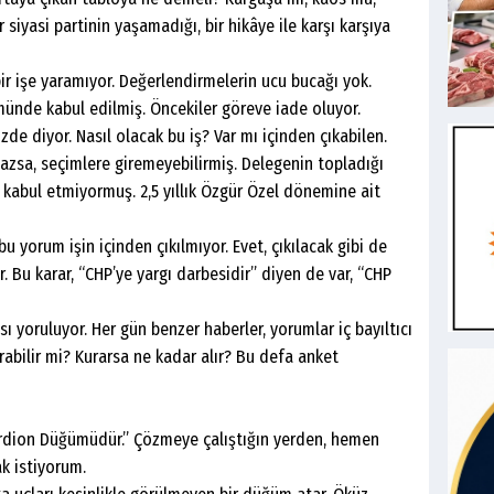
siyasi partinin yaşamadığı, bir hikâye ile karşı karşıya
e yaramıyor. Değerlendirmelerin ucu bucağı yok.
de kabul edilmiş. Öncekiler göreve iade oluyor.
de diyor. Nasıl olacak bu iş? Var mı içinden çıkabilen.
zsa, seçimlere giremeyebilirmiş. Delegenin topladığı
u kabul etmiyormuş. 2,5 yıllık Özgür Özel dönemine ait
m işin içinden çıkılmıyor. Evet, çıkılacak gibi de
r. Bu karar, “CHP’ye yargı darbesidir” diyen de var, “CHP
oruluyor. Her gün benzer haberler, yorumlar iç bayıltıcı
urabilir mi? Kurarsa ne kadar alır? Bu defa anket
n Düğümüdür.” Çözmeye çalıştığın yerden, hemen
k istiyorum.