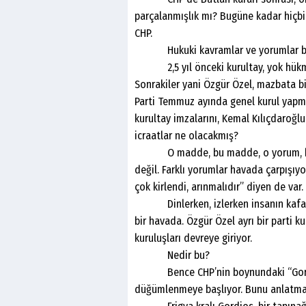
parçalanmışlık mı? Bugüne kadar hiçbir 
CHP.
Hukuki kavramlar ve yorumlar bir iş
2,5 yıl önceki kurultay, yok hükmün
Sonrakiler yani Özgür Özel, mazbata biz
Parti Temmuz ayında genel kurul yapma
kurultay imzalarını, Kemal Kılıçdaroğl
icraatlar ne olacakmış?
O madde, bu madde, o yorum, bu yoru
değil. Farklı yorumlar havada çarpışıyo
çok kirlendi, arınmalıdır” diyen de var.
Dinlerken, izlerken insanın kafası y
bir havada. Özgür Özel ayrı bir parti k
kuruluşları devreye giriyor.
Nedir bu?
Bence CHP’nin boynundaki “Gordio
düğümlenmeye başlıyor. Bunu anlatma