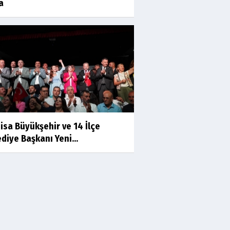
a
Prof.Dr.Süleyman Sami
İLKER
Mühendislerin de Sanat Ruhu
Olmalı
Dr.Fatih KESKİN
Millî Edebiyat, Millî Şuur, Millî
Takım
isa Büyükşehir ve 14 İlçe
Sıracettin ÇELİK
diye Başkanı Yeni...
Çalıkuşu
Dr.Tuğçe Yıldırım
Aşı: Toplum Sağlığının
Görünmez Kalkanı