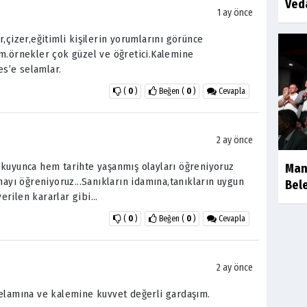
Ved
1 ay önce
,çizer,eğitimli kişilerin yorumlarını görünce
ım.örnekler çok güzel ve öğretici.Kalemine
es’e selamlar.
(
0
)
Beğen
(
0
)
Cevapla
2 ay önce
okuyunca hem tarihte yaşanmış olayları öğreniyoruz
Man
ı öğreniyoruz...Sanıkların idamına,tanıkların uygun
Bele
rilen kararlar gibi...
(
0
)
Beğen
(
0
)
Cevapla
2 ay önce
Kelamına ve kalemine kuvvet değerli gardaşım.