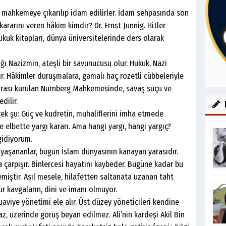
hkemeye çıkarılıp idam edilirler. İdam sehpasında son
kararını veren hâkim kimdir? Dr. Ernst Junnig. Hitler
kuk kitapları, dünya üniversitelerinde ders olarak
zizmin, ateşli bir savunucusu olur. Hukuk, Nazi
ır. Hâkimler duruşmalara, gamalı haç rozetli cübbeleriyle
onrası kurulan Nürnberg Mahkemesinde, savaş suçu ve
dilir.
: Güç ve kudretin, muhaliflerini imha etmede
 elbette yargı kararı. Ama hangi yargı, hangi yargıç?
diyorum.
ananlar, bugün İslam dünyasının kanayan yarasıdır.
a çarpışır. Binlercesi hayatını kaybeder. Bugüne kadar bu
emiştir. Asıl mesele, hilafetten saltanata uzanan taht
ür kavgaların, dini ve imanı olmuyor.
ye yönetimi ele alır. Üst düzey yöneticileri kendine
lmaz, üzerinde görüş beyan edilmez. Ali’nin kardeşi Akil Bin