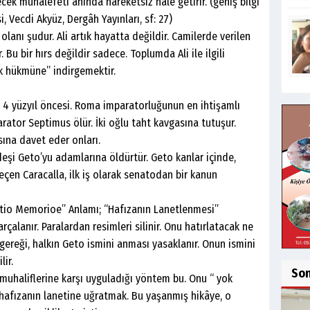
cek muhalefeti anında hareketsiz hale getirir. (geniş bilgi
, Vecdi Akyüz, Dergâh Yayınları, sf: 27)
ı şudur. Ali artık hayatta değildir. Camilerde verilen
 Bu bir hırs değildir sadece. Toplumda Ali ile ilgili
ok hükmüne” indirgemektir.
üzyıl öncesi. Roma imparatorluğunun en ihtişamlı
arator Septimus ölür. İki oğlu taht kavgasına tutuşur.
sına davet eder onları.
 Geto’yu adamlarına öldürtür. Geto kanlar içinde,
eçen Caracalla, ilk iş olarak senatodan bir kanun
Memorioe” Anlamı; “Hafızanın Lanetlenmesi”
nır. Paralardan resimleri silinir. Onu hatırlatacak ne
a gereği, halkın Geto ismini anması yasaklanır. Onun ismini
lir.
So
aliflerine karşı uyguladığı yöntem bu. Onu “ yok
hafızanın lanetine uğratmak. Bu yaşanmış hikâye, o