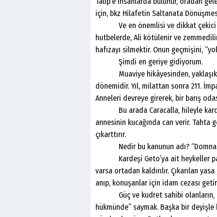
Talip’e ihsanlarda bulunur, oradan gele
için, bkz Hilafetin Saltanata Dönüşmesi
Ve en önemlisi ve dikkat çekici olan
hutbelerde, Ali kötülenir ve zemmedilir.
hafızayı silmektir. Onun geçmişini, “y
Şimdi en geriye gidiyorum.
Muaviye hikâyesinden, yaklaşık 4 y
dönemidir. Yıl, milattan sonra 211. İmp
Anneleri devreye girerek, bir barış oda
Bu arada Caracalla, hileyle kardeşi
annesinin kucağında can verir. Tahta g
çıkarttırır.
Nedir bu kanunun adı? “Domnatio 
Kardeşi Geto’ya ait heykeller parçala
varsa ortadan kaldırılır. Çıkarılan yas
anıp, konuşanlar için idam cezası getiri
Güç ve kudret sahibi olanların, muh
hükmünde” saymak. Başka bir deyişle 