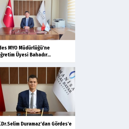
Ahmet İNCE
Beyaz Gömlekli Adam!
Prof.Dr.Ayşe İLKER
des MYO Müdürlüğü'ne
Adı Sanı Olmak
ğretim Üyesi Bahadır...
Eylül SEYHAN
Gezerken Zamanın Kollarındaki
Ruhuma Rastlamak
Yaşar ATLI
Kahramanlar
f.Dr.Selim Duramaz'dan Gördes'e