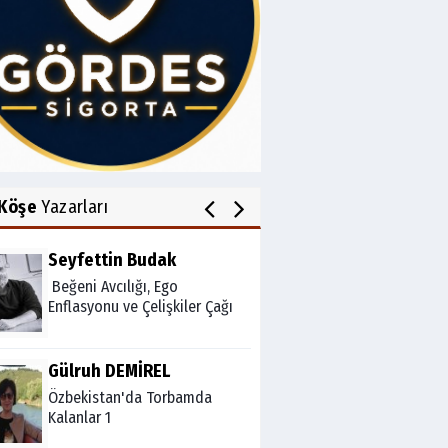
Av.Cenap GÜVEN
Gördesli Şair Alim Atay
Salih OKKALI
1950'li Yıllarda Gördes-VI
Köşe
Yazarları
Seyfettin Budak
Beğeni Avcılığı, Ego
Enflasyonu ve Çelişkiler Çağı
Gülruh DEMİREL
Özbekistan'da Torbamda
Kalanlar 1