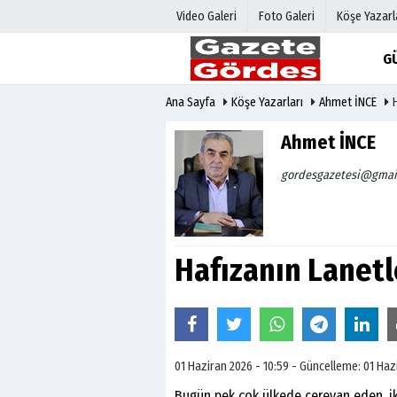
Video Galeri
Foto Galeri
Köşe Yazarl
G
Ana Sayfa
Köşe Yazarları
Ahmet İNCE
Üye Paneli
Hava Duru
Haber Arşivi
Gazete Man
Ahmet İNCE
Gazete Arşivi
Anketler
gordesgazetesi@gmai
Günün Haberleri
Biyografile
Hafızanın Lanet
01 Haziran 2026 - 10:59 - Güncelleme: 01 Haz
Bugün pek çok ülkede cereyan eden, i