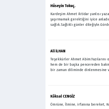
Hüseyin Tokuç.
Kardeşim Ahmet iktidar yanlısı yazar
şaşırmamak gerektiğini iyice anlad
sağlık.Sağlıklı günler dileğiyle.Görd
Ali iLHAN
Teşekkürler Ahmet Abim.Yazılarını 
hem de bir başka pencereden bakmay
bir zaman diliminde dinlenmesine ve
Köksal CENGİZ
Ömrüne, İlmine, irfanına bereket, 