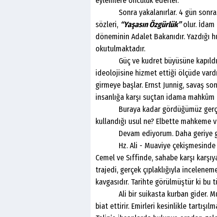
eylemlere öncülük ederler.
Sonra yakalanırlar. 4 gün sonra ma
sözleri,
“Yaşasın Özgürlük”
olur. İdam 
döneminin Adalet Bakanıdır. Yazdığı hu
okutulmaktadır.
Güç ve kudret büyüsüne kapıldığı Na
ideolojisine hizmet ettiği ölçüde vard
girmeye başlar. Ernst Junnig, savaş s
insanlığa karşı suçtan idama mahkûm e
Buraya kadar gördüğümüz gerçek şu
kullandığı usul ne? Elbette mahkeme ve
Devam ediyorum. Daha geriye gi
Hz. Ali - Muaviye çekişmesinde yaş
Cemel ve Sıffinde, sahabe karşı karşıy
trajedi, gerçek çıplaklığıyla incelenem
kavgasıdır. Tarihte görülmüştür ki bu t
Ali bir suikasta kurban gider. Muavi
biat ettirir. Emirleri kesinlikle tartışı