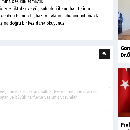
mına beşiklik etmiştir.
; iktidar ve güç sahipleri ile muhaliflerinin
cevabını bulmakta, bazı olayların sebebini anlamakta
aşına doğru bir kez daha okuyunuz.
Gör
Dr.Ö
Pro