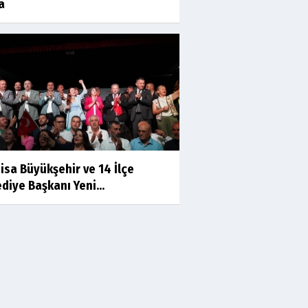
a
Prof.Dr.Süleyman Sami
İLKER
Mühendislerin de Sanat Ruhu
Olmalı
Dr.Fatih KESKİN
Millî Edebiyat, Millî Şuur, Millî
Takım
isa Büyükşehir ve 14 İlçe
Sıracettin ÇELİK
diye Başkanı Yeni...
Çalıkuşu
Dr.Tuğçe Yıldırım
Aşı: Toplum Sağlığının
Görünmez Kalkanı