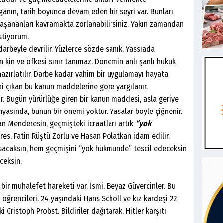
ganın, tarih boyunca devam eden bir seyri var. Bunları
ananları kavramakta zorlanabilirsiniz. Yakın zamandan
stiyorum.
beyle devrilir. Yüzlerce sözde sanık, Yassıada
n kin ve öfkesi sınır tanımaz. Dönemin anlı şanlı hukuk
azırlatılır. Darbe kadar vahim bir uygulamayı hayata
eni çıkan bu kanun maddelerine göre yargılanır.
ugün yürürlüğe giren bir kanun maddesi, asla geriye
yasında, bunun bir önemi yoktur. Yasalar böyle çiğnenir.
n Menderesin, geçmişteki icraatları artık
“yok
s, Fatin Rüştü Zorlu ve Hasan Polatkan idam edilir.
ksın, hem geçmişini “yok hükmünde” tescil edeceksin
ceksin,
 muhalefet hareketi var. İsmi, Beyaz Güvercinler. Bu
 öğrencileri. 24 yaşındaki Hans Scholl ve kız kardeşi 22
 Cristoph Probst. Bildiriler dağıtarak, Hitler karşıtı