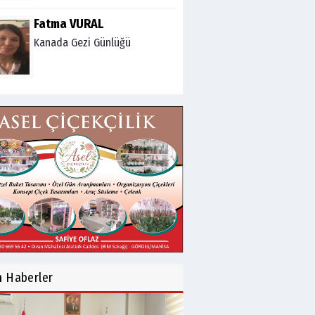
Fatma VURAL
Kanada Gezi Günlüğü
Mert AKAR
Röportaj Serisi-46: Konuk
=Prof.Dr.Hakan Atalay
(Psikanaliz)
Hüseyin TUNÇAY
Gökçeada Gezimiz-IV
İsmail AYBEY
Belma Sebil'i Tanıyor
n
Haberler
Musunuz?