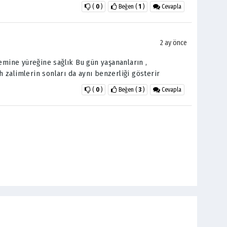
(
0
)
Beğen
(
1
)
Cevapla
2 ay önce
lemine yüreğine sağlık Bu gün yaşananların ,
ah zalimlerin sonları da aynı benzerliği gösterir
(
0
)
Beğen
(
3
)
Cevapla