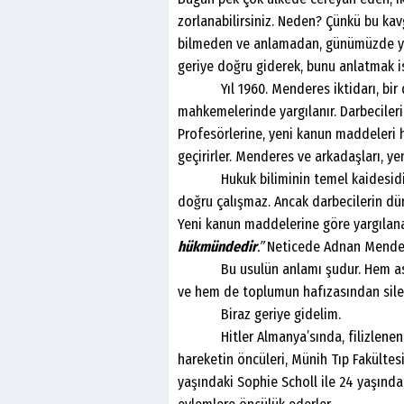
zorlanabilirsiniz. Neden? Çünkü bu kav
bilmeden ve anlamadan, günümüzde yaş
geriye doğru giderek, bunu anlatmak i
Yıl 1960. Menderes iktidarı, bir dar
mahkemelerinde yargılanır. Darbecileri
Profesörlerine, yeni kanun maddeleri h
geçirirler. Menderes ve arkadaşları, y
Hukuk biliminin temel kaidesidir. B
doğru çalışmaz. Ancak darbecilerin dün
Yeni kanun maddelerine göre yargılana
hükmündedir
.”
Neticede Adnan Mendere
Bu usulün anlamı şudur. Hem asaca
ve hem de toplumun hafızasından sile
Biraz geriye gidelim.
Hitler Almanya’sında, filizlenen bir
hareketin öncüleri, Münih Tıp Fakültesi
yaşındaki Sophie Scholl ile 24 yaşındaki