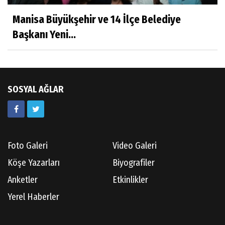
Hayatımın İçinden
Manisa Büyükşehir ve 14 İlçe Belediye
Başkanı Yeni...
Av.Ahmet ÖZDEMİR
Güneş Ülkesi Hakkında
SOSYAL AĞLAR
Kazım GERMİYANOĞLU
Gördes Tarihi Araştırmaları
Foto Galeri
Video Galeri
Doç.Dr.İbrahim KOÇ
Köşe Yazarları
Biyografiler
Anılarım-186
Anketler
Etkinlikler
Yerel Haberler
Cüneyt AYBEY