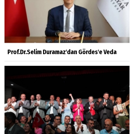
Mühendislerin de Sanat Ruhu Olmalı
Dr.Fatih KESKİN
Millî Edebiyat, Millî Şuur, Millî Takım
Prof.Dr.Selim Duramaz'dan Gördes'e Veda
Sıracettin ÇELİK
Çalıkuşu
Dr.Tuğçe Yıldırım
Aşı: Toplum Sağlığının Görünmez Kalkanı
Hatice CAVULDAK