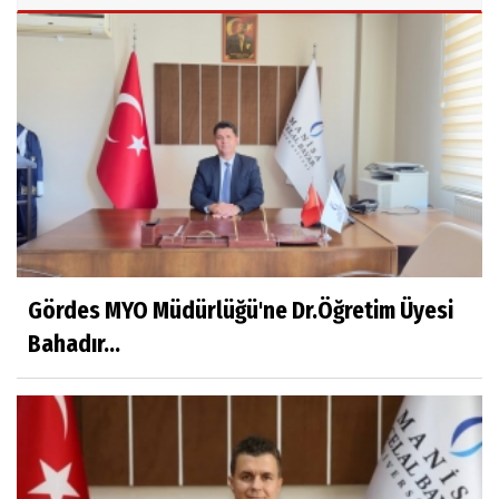
Beyaz Gömlekli Adam!
Prof.Dr.Ayşe İLKER
Adı Sanı Olmak
Eylül SEYHAN
Gezerken Zamanın Kollarındaki Ruhuma
Rastlamak
Gördes MYO Müdürlüğü'ne Dr.Öğretim Üyesi
Bahadır...
Yaşar ATLI
Kahramanlar
Prof.Dr.Süleyman Sami İLKER