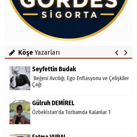
Av.Cenap GÜVEN
Gördesli Şair Alim Atay
Salih OKKALI
1950'li Yıllarda Gördes-VI
Köşe
Yazarları
Seyfettin Budak
Beğeni Avcılığı, Ego Enflasyonu ve Çelişkiler
Çağı
Gülruh DEMİREL
Özbekistan'da Torbamda Kalanlar 1
Fatma VURAL