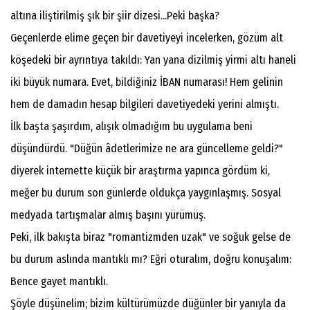
altına iliştirilmiş şık bir şiir dizesi...Peki başka?
Geçenlerde elime geçen bir davetiyeyi incelerken, gözüm alt
köşedeki bir ayrıntıya takıldı: Yan yana dizilmiş yirmi altı haneli
iki büyük numara. Evet, bildiğiniz İBAN numarası! Hem gelinin
hem de damadın hesap bilgileri davetiyedeki yerini almıştı.
İlk başta şaşırdım, alışık olmadığım bu uygulama beni
düşündürdü. "Düğün âdetlerimize ne ara güncelleme geldi?"
diyerek internette küçük bir araştırma yapınca gördüm ki,
meğer bu durum son günlerde oldukça yaygınlaşmış. Sosyal
medyada tartışmalar almış başını yürümüş.
Peki, ilk bakışta biraz "romantizmden uzak" ve soğuk gelse de
bu durum aslında mantıklı mı? Eğri oturalım, doğru konuşalım:
Bence gayet mantıklı.
Şöyle düşünelim; bizim kültürümüzde düğünler bir yanıyla da