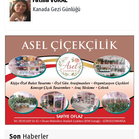
Kanada Gezi Günlüğü
Mert AKAR
Röportaj Serisi-46: Konuk =Prof.Dr.Hakan
Atalay (Psikanaliz)
Hüseyin TUNÇAY
Gökçeada Gezimiz-IV
İsmail AYBEY
Belma Sebil'i Tanıyor Musunuz?
Son
Haberler
Ahmet İNCE