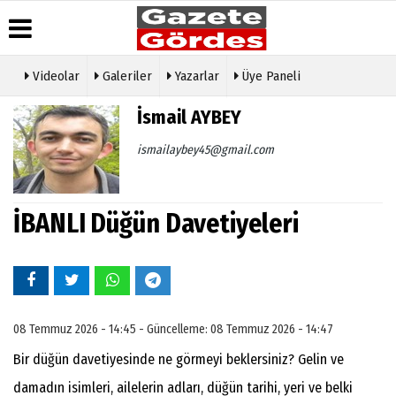
Videolar
Galeriler
Yazarlar
Üye Paneli
Üye Paneli
Hava
Köşe
Künye
İsmail AYBEY
Durumu
Yazarları
Haber
İletişim
Arşivi
Gazete
Video
ismailaybey45@gmail.com
Çerez
Manşetleri
Galeri
Gazete
Politikası
Arşivi
Anketler
Foto
Gizlilik
Galeri
Günün
Biyografiler
İlkeleri
İBANLI Düğün Davetiyeleri
Haberleri
Etkinlikler
08 Temmuz 2026 - 14:45 - Güncelleme: 08 Temmuz 2026 - 14:47
Bir düğün davetiyesinde ne görmeyi beklersiniz? Gelin ve
damadın isimleri, ailelerin adları, düğün tarihi, yeri ve belki