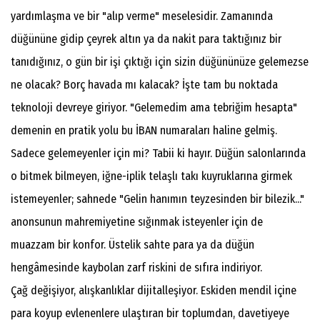
yardımlaşma ve bir "alıp verme" meselesidir. Zamanında
düğününe gidip çeyrek altın ya da nakit para taktığınız bir
tanıdığınız, o gün bir işi çıktığı için sizin düğününüze gelemezse
ne olacak? Borç havada mı kalacak? İşte tam bu noktada
teknoloji devreye giriyor. "Gelemedim ama tebriğim hesapta"
demenin en pratik yolu bu İBAN numaraları haline gelmiş.
Sadece gelemeyenler için mi? Tabii ki hayır. Düğün salonlarında
o bitmek bilmeyen, iğne-iplik telaşlı takı kuyruklarına girmek
istemeyenler; sahnede "Gelin hanımın teyzesinden bir bilezik..."
anonsunun mahremiyetine sığınmak isteyenler için de
muazzam bir konfor. Üstelik sahte para ya da düğün
hengâmesinde kaybolan zarf riskini de sıfıra indiriyor.
Çağ değişiyor, alışkanlıklar dijitalleşiyor. Eskiden mendil içine
para koyup evlenenlere ulaştıran bir toplumdan, davetiyeye