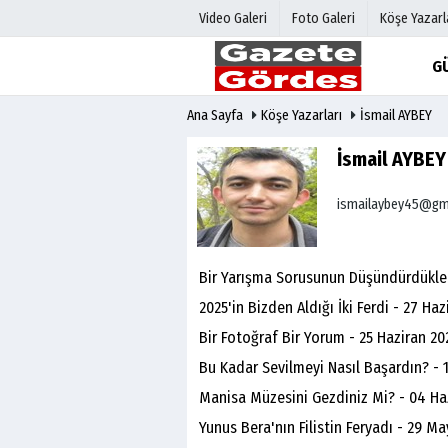
Video Galeri
Foto Galeri
Köşe Yazarl
G
Ana Sayfa
Köşe Yazarları
İsmail AYBEY
Üye Paneli
Hava Duru
Haber Arşivi
Gazete Man
İsmail AYBEY
Gazete Arşivi
Anketler
ismailaybey45@gm
Günün Haberleri
Biyografile
Bir Yarışma Sorusunun Düşündürdükle
2025'in Bizden Aldığı İki Ferdi - 27 Haz
Bir Fotoğraf Bir Yorum - 25 Haziran 20
Bu Kadar Sevilmeyi Nasıl Başardın? - 
Manisa Müzesini Gezdiniz Mi? - 04 Ha
Yunus Bera'nın Filistin Feryadı - 29 Ma