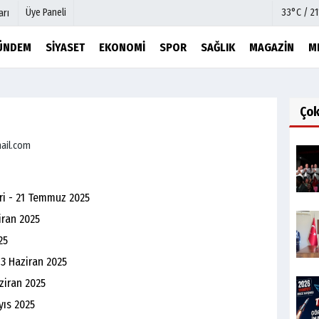
Üye Paneli
33°C / 2
arı
ÜNDEM
SIYASET
EKONOMI
SPOR
SAĞLIK
MAGAZIN
M
mu
Köşe Yazarları
şetleri
Video Galeri
Ço
Foto Galeri
ail.com
r
Etkinlikler
ri - 21 Temmuz 2025
iran 2025
25
13 Haziran 2025
ziran 2025
yıs 2025