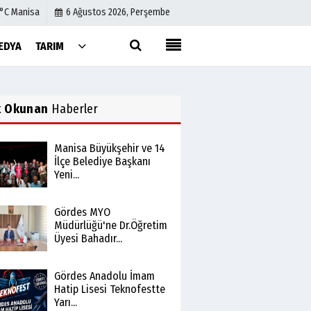
1°C Manisa
6 Ağustos 2026, Perşembe
EDYA
TARIM
Künye
İletişim
k Okunan
Haberler
Çerez Politikası
Gizlilik İlkeleri
Manisa Büyükşehir ve 14
İlçe Belediye Başkanı
Yeni...
Gördes MYO
Müdürlüğü'ne Dr.Öğretim
Üyesi Bahadır...
Gördes Anadolu İmam
Hatip Lisesi Teknofestte
Yarı...