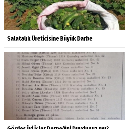
Eylül SEYHAN
Gezerken Zamanın Kollarındaki Ruhuma
Rastlamak
Salatalık Üreticisine Büyük Darbe
Yaşar ATLI
Kahramanlar
Prof.Dr.Süleyman Sami İLKER
Mühendislerin de Sanat Ruhu Olmalı
Dr.Fatih KESKİN
Millî Edebiyat, Millî Şuur, Millî Takım
Gördes İyi İşler Derneğini Duydunuz mu?