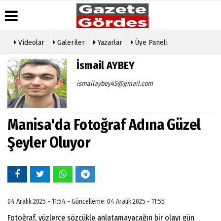
Videolar
Galeriler
Yazarlar
Üye Paneli
Üye Paneli
Hava
Köşe
Künye
İsmail AYBEY
Durumu
Yazarları
Haber
İletişim
Arşivi
Gazete
Video
ismailaybey45@gmail.com
Çerez
Manşetleri
Galeri
Gazete
Politikası
Arşivi
Anketler
Foto
Gizlilik
Galeri
Günün
Biyografiler
İlkeleri
Manisa'da Fotoğraf Adına Güzel
Haberleri
Etkinlikler
Şeyler Oluyor
04 Aralık 2025 - 11:54 - Güncelleme: 04 Aralık 2025 - 11:55
Fotoğraf, yüzlerce sözcükle anlatamayacağın bir olayı gün