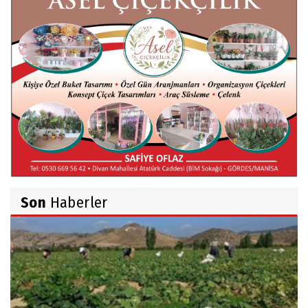
Mert AKAR
Röportaj Serisi-46: Konuk =Prof.Dr.Hakan
Atalay (Psikanaliz)
Hüseyin TUNÇAY
Gökçeada Gezimiz-IV
Son
Haberler
İsmail AYBEY
Belma Sebil'i Tanıyor Musunuz?
Prof.Dr.Ayşe İLKER
Adı Sanı Olmak