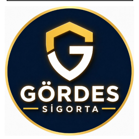
Av.Cenap GÜVEN
Gördesli Şair Alim Atay
Ahmet İNCE
Gördes Ekonomisi Çöküyor mu?