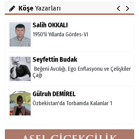
Köşe
Yazarları
Salih OKKALI
1950'li Yıllarda Gördes-VI
Seyfettin Budak
Beğeni Avcılığı, Ego Enflasyonu ve Çelişkiler
Çağı
Gülruh DEMİREL
Özbekistan'da Torbamda Kalanlar 1
Fatma VURAL
Kanada Gezi Günlüğü