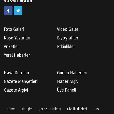
SOSYAL AĞLAR
Kazım GERMİYANOĞLU
Gördes Tarihi Araştırmaları
Foto Galeri
Video Galeri
Köşe Yazarları
Biyografiler
Doç.Dr.İbrahim KOÇ
Anketler
Etkinlikler
Anılarım-186
Yerel Haberler
Cüneyt AYBEY
Hava Durumu
Günün Haberleri
Hisarcıların Son Şairini Uğurlarken
Gazete Manşetleri
Haber Arşivi
Gazete Arşivi
Üye Paneli
Necati KÜÇÜK
Ben Bir Yazar Adayıyım Gülhane Parkında
Künye
İletişim
Çerez Politikası
Gizlilik İlkeleri
Rss