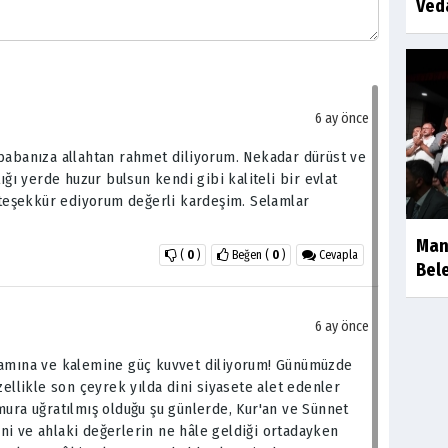
Ved
6 ay önce
 babanıza allahtan rahmet diliyorum. Nekadar dürüst ve
ığı yerde huzur bulsun kendi gibi kaliteli bir evlat
k teşekkür ediyorum değerli kardeşim. Selamlar
Man
(
0
)
Beğen
(
0
)
Cevapla
Bele
6 ay önce
lamına ve kalemine güç kuvvet diliyorum! Günümüzde
zellikle son çeyrek yılda dini siyasete alet edenler
mura uğratılmış olduğu şu günlerde, Kur'an ve Sünnet
sani ve ahlaki değerlerin ne hâle geldiği ortadayken