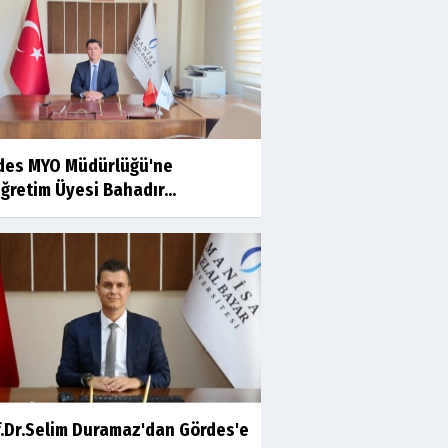
Ahmet İNCE
Beyaz Gömlekli Adam!
Prof.Dr.Ayşe İLKER
des MYO Müdürlüğü'ne
Adı Sanı Olmak
ğretim Üyesi Bahadır...
Eylül SEYHAN
Gezerken Zamanın Kollarındaki
Ruhuma Rastlamak
Yaşar ATLI
Kahramanlar
f.Dr.Selim Duramaz'dan Gördes'e