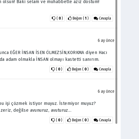
m olsun! Bâki selam ve muhabbetle aziz dostum!
(
0
)
Beğen
(
1
)
Cevapla
6 ay önce
uyunca EĞER İNSAN İSEN ÖLMEZSİN,KORKMA diyen Hacı
 da adam olmakla İNSAN olmayı kastetti sanırım.
(
0
)
Beğen
(
0
)
Cevapla
6 ay önce
 bu işi çözmek istiyor muyuz. İstemiyor muyuz?
eriz, değilse avunuruz, avuturuz...
(
0
)
Beğen
(
0
)
Cevapla