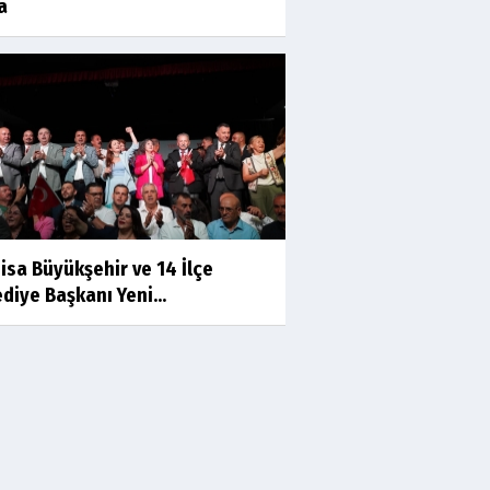
a
Prof.Dr.Süleyman Sami
İLKER
Mühendislerin de Sanat Ruhu
Olmalı
Dr.Fatih KESKİN
Millî Edebiyat, Millî Şuur, Millî
Takım
isa Büyükşehir ve 14 İlçe
Sıracettin ÇELİK
diye Başkanı Yeni...
Çalıkuşu
Dr.Tuğçe Yıldırım
Aşı: Toplum Sağlığının
Görünmez Kalkanı