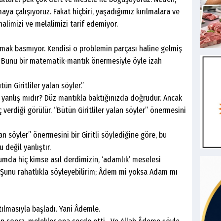
maya çalışıyoruz. Fakat hiçbiri, yaşadığımız kırılmalara ve
halimizi ve melalimizi tarif edemiyor.
basmıyor. Kendisi o problemin parçası haline gelmiş
k? Bunu bir matematik-mantık önermesiyle öyle izah
 Giritliler yalan söyler.”
ş mıdır? Düz mantıkla baktığınızda doğrudur. Ancak
ç verdiği görülür. “Bütün Giritliler yalan söyler” önermesini
öyler” önermesini bir Giritli söylediğine göre, bu
 değil yanlıştır.
 hiç kimse asıl derdimizin, ‘adamlık’ meselesi
. Şunu rahatlıkla söyleyebilirim; Âdem mi yoksa Adam mı
masıyla başladı. Yani Âdemle.