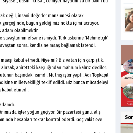
Siyaset, basın, iktisat, cemiyet hayatımıza bir bakın bu
değil, insani değerler manzumesi olarak
 gerçeğinde, bugün geldiğimiz nokta içimi acıtıyor.
adam olabilmektir.
aşlarının efsane ismiydi. Türk askerine ‘Mehmetçik’
 Savaştan sonra, kendisine maaş bağlamak istendi.
şı kabul etmedi. Niye mi? Biz vatan için çarpıştık.
 alırsak, ahiretteki karşılığından mahrum kalırız dediler.
 başındaki isimdi. Müthiş işler yaptı. Adı Topkapılı
sine milletvekilliği teklif edildi. Biz bunca mücadeleyi
 kabul etmedi.
damdı.
da işler yoğun geçiyor. Bir pazartesi günü, alış
So
amında hesapları tekrar kontrol ederdi. Geç vakit eve