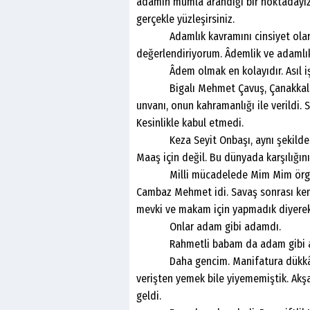
adamın mumla arandığı bir noktadayız. 
gerçekle yüzleşirsiniz.
Adamlık kavramını cinsiyet olarak 
değerlendiriyorum. Âdemlik ve adamlık
Âdem olmak en kolayıdır. Asıl iş 
Bigalı Mehmet Çavuş, Çanakkale sav
unvanı, onun kahramanlığı ile verildi.
Kesinlikle kabul etmedi.
Keza Seyit Onbaşı, aynı şekilde maa
Maaş için değil. Bu dünyada karşılığını
Milli mücadelede Mim Mim örgütünün
Cambaz Mehmet idi. Savaş sonrası kendi
mevki ve makam için yapmadık diyerek
Onlar adam gibi adamdı.
Rahmetli babam da adam gibi a
Daha gencim. Manifatura dükkânımız
verişten yemek bile yiyememiştik. Akş
geldi.