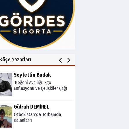
Av.Cenap GÜVEN
Gördesli Şair Alim Atay
Salih OKKALI
1950'li Yıllarda Gördes-VI
Köşe
Yazarları
Seyfettin Budak
Beğeni Avcılığı, Ego
Enflasyonu ve Çelişkiler Çağı
Gülruh DEMİREL
Özbekistan'da Torbamda
Kalanlar 1