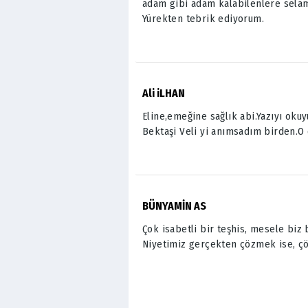
adam gibi adam kalabilenlere sela
Yürekten tebrik ediyorum.
Ali iLHAN
Eline,emeğine sağlık abi.Yazıyı ok
Bektaşi Veli yi anımsadım birden.O
BÜNYAMİN AS
Çok isabetli bir teşhis, mesele biz
Niyetimiz gerçekten çözmek ise, çöz