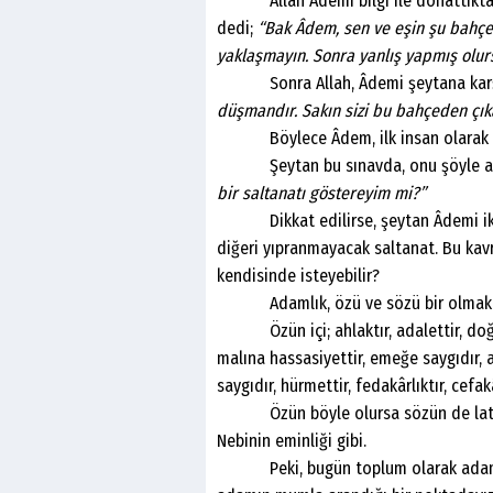
Allah Âdemi bilgi ile donattıktan s
dedi;
“Bak Âdem, sen ve eşin şu bahçe
yaklaşmayın. Sonra yanlış yapmış olur
Sonra Allah, Âdemi şeytana karşı
düşmandır. Sakın sizi bu bahçeden çık
Böylece Âdem, ilk insan olarak ada
Şeytan bu sınavda, onu şöyle av
bir saltanatı göstereyim mi?”
Dikkat edilirse, şeytan Âdemi iki ka
diğeri yıpranmayacak saltanat. Bu kavram
kendisinde isteyebilir?
Adamlık, özü ve sözü bir olmaktır. 
Özün içi; ahlaktır, adalettir, doğrul
malına hassasiyettir, emeğe saygıdır, a
saygıdır, hürmettir, fedakârlıktır, cefak
Özün böyle olursa sözün de latiftir, n
Nebinin eminliği gibi.
Peki, bugün toplum olarak adamlık