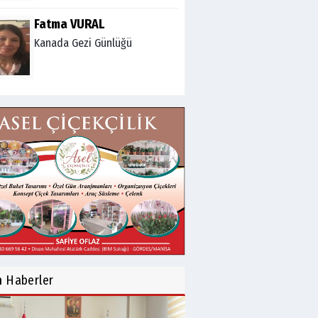
Fatma VURAL
Kanada Gezi Günlüğü
Mert AKAR
Röportaj Serisi-46: Konuk
=Prof.Dr.Hakan Atalay
(Psikanaliz)
Hüseyin TUNÇAY
Gökçeada Gezimiz-IV
İsmail AYBEY
Belma Sebil'i Tanıyor
n
Haberler
Musunuz?