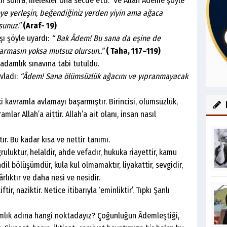
onra, melekler ona secde etti. Ve Allah Âdeme şöyle
ye yerleşin, beğendiğiniz yerden yiyin ama ağaca
sunuz.”
(Araf- 19)
 şöyle uyardı:
“ Bak Âdem! Bu sana da eşine de
armasın yoksa mutsuz olursun..”
( Taha, 117–119)
mlık sınavına tabi tutuldu.
ladı:
“Âdem! Sana ölümsüzlük ağacını ve yıpranmayacak
vramla avlamayı başarmıştır. Birincisi, ölümsüzlük,
lar Allah’a aittir. Allah’a ait olanı, insan nasıl
Bu kadar kısa ve nettir tanımı.
uktur, helaldir, ahde vefadır, hukuka riayettir, kamu
dil bölüşümdür, kula kul olmamaktır, liyakattir, sevgidir,
ârlıktır ve daha nesi ve nesidir.
aziktir. Netice itibarıyla ‘eminliktir’. Tıpkı Şanlı
 adına hangi noktadayız? Çoğunluğun Âdemleştiği,