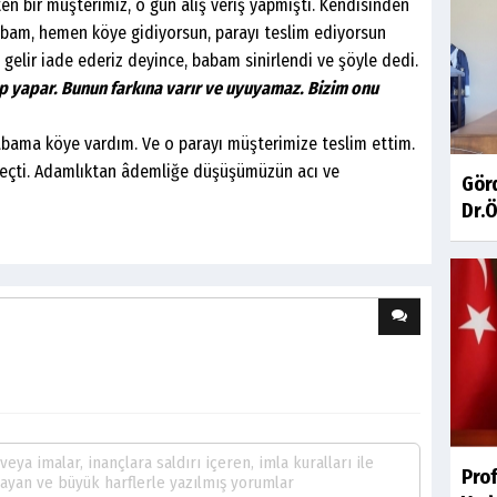
ir müşterimiz, o gün alış veriş yapmıştı. Kendisinden
Babam, hemen köye gidiyorsun, parayı teslim ediyorsun
a gelir iade ederiz deyince, babam sinirlendi ve şöyle dedi.
p yapar. Bunun farkına varır ve uyuyamaz. Bizim onu
 köye vardım. Ve o parayı müşterimize teslim ettim.
çti. Adamlıktan âdemliğe düşüşümüzün acı ve
Gör
Dr.Ö
Pro