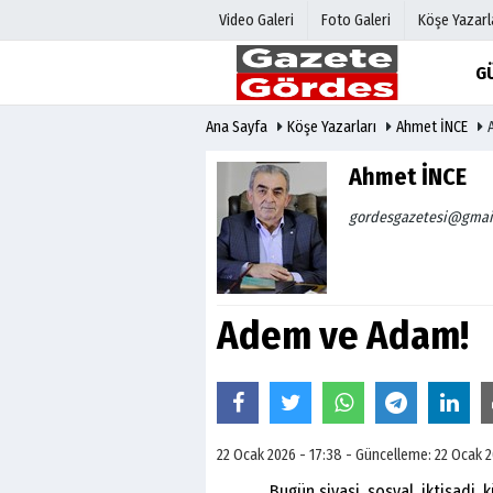
Video Galeri
Foto Galeri
Köşe Yazarl
G
Ana Sayfa
Köşe Yazarları
Ahmet İNCE
Üye Paneli
Hava Duru
Haber Arşivi
Gazete Man
Ahmet İNCE
Gazete Arşivi
Anketler
gordesgazetesi@gmai
Günün Haberleri
Biyografile
Adem ve Adam!
22 Ocak 2026 - 17:38 - Güncelleme: 22 Ocak 2
Bugün siyasi, sosyal, iktisadi, kül