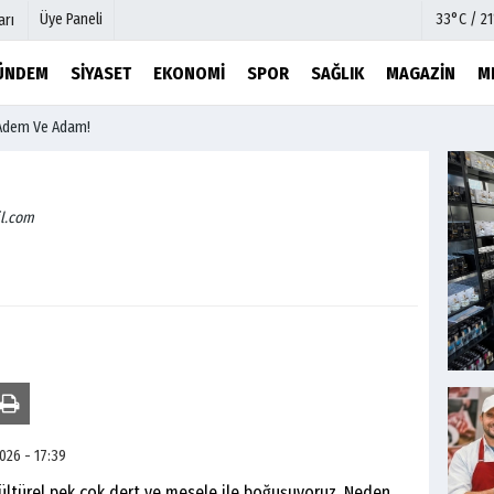
Üye Paneli
33°C / 2
arı
ÜNDEM
SIYASET
EKONOMI
SPOR
SAĞLIK
MAGAZIN
M
Adem Ve Adam!
mu
Köşe Yazarları
şetleri
Video Galeri
Foto Galeri
l.com
r
Etkinlikler
026 - 17:39
türel pek çok dert ve mesele ile boğuşuyoruz. Neden,