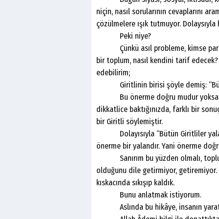
niçin, nasıl sorularının cevaplarını ara
çözülmelere ışık tutmuyor. Dolaysıyla 
Peki niye?
Çünkü asıl probleme, kimse parmak 
bir toplum, nasıl kendini tarif edece
edebilirim;
Giritlinin birisi şöyle demiş: “Bütün
Bu önerme doğru mudur yoksa yanlı
dikkatlice baktığınızda, farklı bir sonu
bir Giritli söylemiştir.
Dolayısıyla “Bütün Giritliler yalan s
önerme bir yalandır. Yani önerme doğru
Sanırım bu yüzden olmalı, toplumda
olduğunu dile getirmiyor, getiremiyor
kıskacında sıkışıp kaldık.
Bunu anlatmak istiyorum.
Aslında bu hikâye, insanın yaratıl