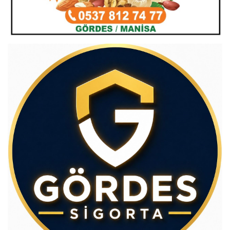
Av.Cenap GÜVEN
Gördesli Şair Alim Atay