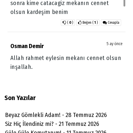
sonra kime catacagiz mekanın cennet
olsun kardeşim benim
(
0
)
Beğen
(
1
)
Cevapla
5 ay önce
Osman Demir
Allah rahmet eylesin mekanı cennet olsun
inşallah.
(
0
)
Beğen
(
1
)
Cevapla
Son Yazılar
Mehmet Ural Ragıbbey mh Akhisar /Manisa
5 ay önce
Beyaz Gömlekli Adam! - 28 Temmuz 2026
Allah rahmet eylesin mekanı cennet olsun
Siz Hiç İlendiniz mi? - 21 Temmuz 2026
inşallah yakınlarına ve sevenlerine
Güle Güle Komutanım! - 11 Temmuz 2026