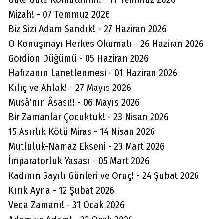
başsağlığı sabırlar diliyorum selam ve dua
Mizah! - 07 Temmuz 2026
ile ???? ???? ???? ????
Biz Sizi Adam Sandık! - 27 Haziran 2026
(
0
)
Beğen
(
1
)
Cevapla
O Konuşmayı Herkes Okumalı - 26 Haziran 2026
Gordion Düğümü - 05 Haziran 2026
Hafızanın Lanetlenmesi - 01 Haziran 2026
Kılıç ve Ahlak! - 27 Mayıs 2026
Musâ'nın Âsası!! - 06 Mayıs 2026
Bir Zamanlar Çocuktuk! - 23 Nisan 2026
15 Asırlık Kötü Miras - 14 Nisan 2026
Mutluluk-Namaz Ekseni - 23 Mart 2026
İmparatorluk Yasası - 05 Mart 2026
Kadının Sayılı Günleri ve Oruç! - 24 Şubat 2026
Kırık Ayna - 12 Şubat 2026
Veda Zamanı! - 31 Ocak 2026