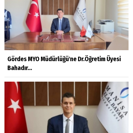
Prof.Dr.Ayşe İLKER
Adı Sanı Olmak
Eylül SEYHAN
Gezerken Zamanın Kollarındaki Ruhuma
Rastlamak
Gördes MYO Müdürlüğü'ne Dr.Öğretim Üyesi
Bahadır...
Yaşar ATLI
Kahramanlar
Prof.Dr.Süleyman Sami İLKER
Mühendislerin de Sanat Ruhu Olmalı