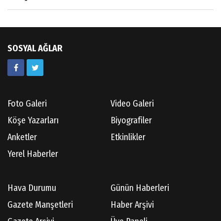
Av.Ahmet ÖZDEMİR
Güneş Ülkesi Hakkında
SOSYAL AĞLAR
Kazım GERMİYANOĞLU
Gördes Tarihi Araştırmaları
Foto Galeri
Video Galeri
Doç.Dr.İbrahim KOÇ
Köşe Yazarları
Biyografiler
Anılarım-186
Anketler
Etkinlikler
Yerel Haberler
Cüneyt AYBEY
Hava Durumu
Günün Haberleri
Hisarcıların Son Şairini Uğurlarken
Gazete Manşetleri
Haber Arşivi