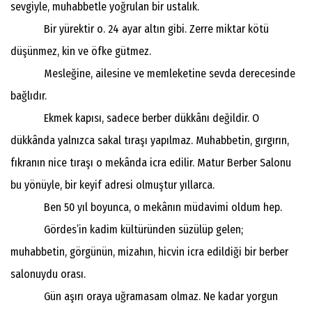
sevgiyle, muhabbetle yoğrulan bir ustalık.
Bir yürektir o. 24 ayar altın gibi. Zerre miktar kötü
düşünmez, kin ve öfke gütmez.
Mesleğine, ailesine ve memleketine sevda derecesinde
bağlıdır.
Ekmek kapısı, sadece berber dükkânı değildir. O
dükkânda yalnızca sakal tıraşı yapılmaz. Muhabbetin, gırgırın,
fıkranın nice tıraşı o mekânda icra edilir. Matur Berber Salonu
bu yönüyle, bir keyif adresi olmuştur yıllarca.
Ben 50 yıl boyunca, o mekânın müdavimi oldum hep.
Gördes’in kadim kültüründen süzülüp gelen;
muhabbetin, görgünün, mizahın, hicvin icra edildiği bir berber
salonuydu orası.
Gün aşırı oraya uğramasam olmaz. Ne kadar yorgun