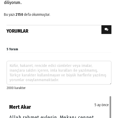
diliyorum..
Bu yazı
2150
defa okunmuştur.
YORUMLAR
5 Yorum
5 ay önce
Mert Akar
Allah rahmet eylesin. Mekanı cennet