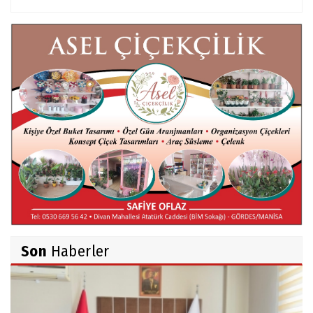
Mert AKAR
Röportaj Serisi-46: Konuk =Prof.Dr.Hakan
Atalay (Psikanaliz)
Hüseyin TUNÇAY
Gökçeada Gezimiz-IV
İsmail AYBEY
Belma Sebil'i Tanıyor Musunuz?
Son
Haberler
Ahmet İNCE
Beyaz Gömlekli Adam!