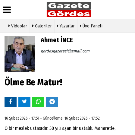
Videolar
Galeriler
Yazarlar
Üye Paneli
Üye Paneli
Hava
Köşe
Künye
Ahmet İNCE
Durumu
Yazarları
Haber
İletişim
Arşivi
Gazete
Video
gordesgazetesi@gmail.com
Çerez
Manşetleri
Galeri
Gazete
Politikası
Arşivi
Anketler
Foto
Gizlilik
Galeri
Günün
Biyografiler
İlkeleri
Haberleri
Etkinlikler
Ölme Be Matur!
16 Şubat 2026 - 17:51 - Güncelleme: 16 Şubat 2026 - 17:52
O bir meslek ustasıdır. 50 yılı aşan bir ustalık. Maharetle,