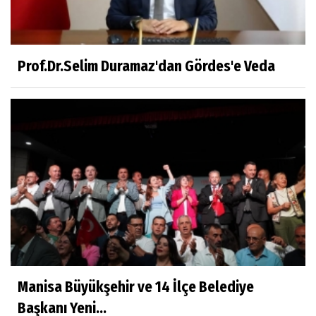
Dr.Fatih KESKİN
Millî Edebiyat, Millî Şuur, Millî Takım
Prof.Dr.Selim Duramaz'dan Gördes'e Veda
Sıracettin ÇELİK
Çalıkuşu
Dr.Tuğçe Yıldırım
Aşı: Toplum Sağlığının Görünmez Kalkanı
Hatice CAVULDAK
Hayatımın İçinden
Manisa Büyükşehir ve 14 İlçe Belediye
Başkanı Yeni...