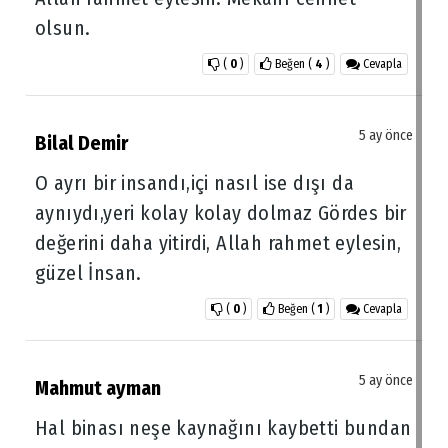
olsun.
(
0
)
Beğen
(
4
)
Cevapla
5 ay önce
Bilal Demir
O ayrı bir insandı,içi nasıl ise dışı da
aynıydı,yeri kolay kolay dolmaz Gördes bir
değerini daha yitirdi, Allah rahmet eylesin,
güzel İnsan.
(
0
)
Beğen
(
1
)
Cevapla
5 ay önce
Mahmut ayman
Hal binası neşe kaynağını kaybetti bundan