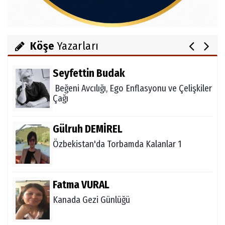
Salih OKKALI
1950'li Yıllarda Gördes-VI
Köşe
Yazarları
Seyfettin Budak
Beğeni Avcılığı, Ego Enflasyonu ve Çelişkiler
Çağı
Gülruh DEMİREL
Özbekistan'da Torbamda Kalanlar 1
Fatma VURAL
Kanada Gezi Günlüğü