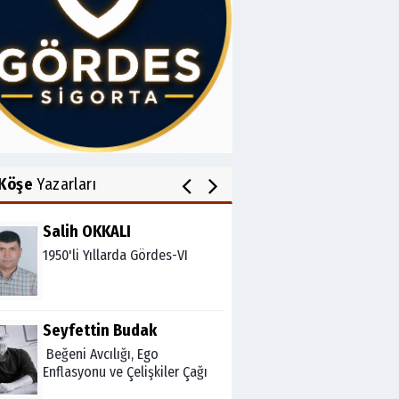
Av.Cenap GÜVEN
Gördesli Şair Alim Atay
Ahmet İNCE
Gördes Ekonomisi Çöküyor
mu?
Köşe
Yazarları
Salih OKKALI
1950'li Yıllarda Gördes-VI
Seyfettin Budak
Beğeni Avcılığı, Ego
Enflasyonu ve Çelişkiler Çağı