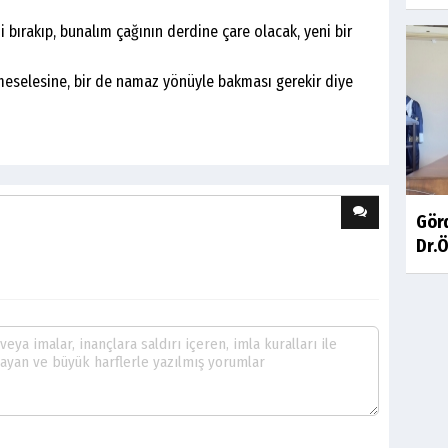
akıp, bunalım çağının derdine çare olacak, yeni bir
esine, bir de namaz yönüyle bakması gerekir diye
Gör
Dr.Ö