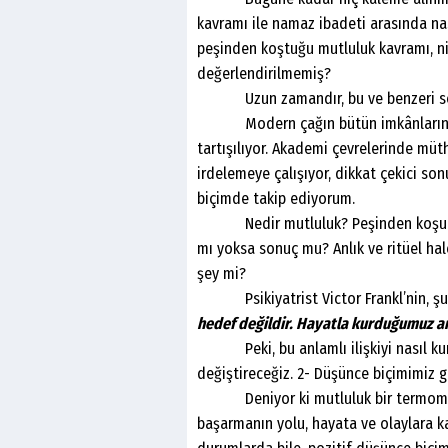
kavramı ile namaz ibadeti arasında nas
peşinden koştuğu mutluluk kavramı, n
değerlendirilmemiş?
Uzun zamandır, bu ve benzeri sorul
Modern çağın bütün imkânlarına rağ
tartışılıyor. Akademi çevrelerinde müth
irdelemeye çalışıyor, dikkat çekici son
biçimde takip ediyorum.
Nedir mutluluk? Peşinden koşulan y
mı yoksa sonuç mu? Anlık ve ritüel hal
şey mi?
Psikiyatrist Victor Frankl’nin, şu
hedef değildir. Hayatla kurduğumuz anl
Peki, bu anlamlı ilişkiyi nasıl kurac
değiştireceğiz. 2- Düşünce biçimimiz gel
Deniyor ki mutluluk bir termometredi
başarmanın yolu, hayata ve olaylara ka