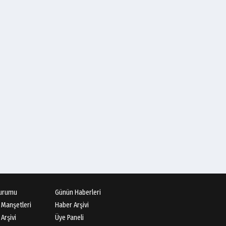
Cüneyt AYBEY
Hisarcıların Son Şairini
Uğurlarken
Necati KÜÇÜK
Ben Bir Yazar Adayıyım
Gülhane Parkında
Av.Cenap GÜVEN
Gördesli Şair Alim Atay
Ahmet İNCE
Gördes Ekonomisi Çöküyor
urumu
Günün Haberleri
mu?
 Manşetleri
Haber Arşivi
Arşivi
Üye Paneli