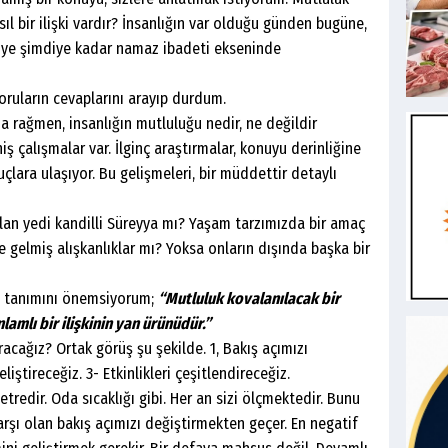
ıl bir ilişki vardır? İnsanlığın var olduğu günden bugüne,
iye şimdiye kadar namaz ibadeti ekseninde
arın cevaplarını arayıp durdum.
men, insanlığın mutluluğu nedir, ne değildir
iş çalışmalar var. İlginç araştırmalar, konuyu derinliğine
uçlara ulaşıyor. Bu gelişmeleri, bir müddettir detaylı
edi kandilli Süreyya mı? Yaşam tarzımızda bir amaç
e gelmiş alışkanlıklar mı? Yoksa onların dışında başka bir
 tanımını önemsiyorum;
“Mutluluk kovalanılacak bir
amlı bir ilişkinin yan ürünüdür.”
ağız? Ortak görüş şu şekilde. 1, Bakış açımızı
iştireceğiz. 3- Etkinlikleri çeşitlendireceğiz.
r. Oda sıcaklığı gibi. Her an sizi ölçmektedir. Bunu
rşı olan bakış açımızı değiştirmekten geçer. En negatif