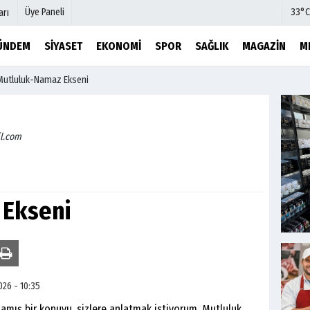
Üye Paneli
33°C
arı
ÜNDEM
SIYASET
EKONOMI
SPOR
SAĞLIK
MAGAZIN
M
Mutluluk-Namaz Ekseni
mu
Köşe Yazarları
şetleri
Video Galeri
Foto Galeri
l.com
r
Etkinlikler
 Ekseni
026 - 10:35
bir konuyu, sizlere anlatmak istiyorum. Mutluluk