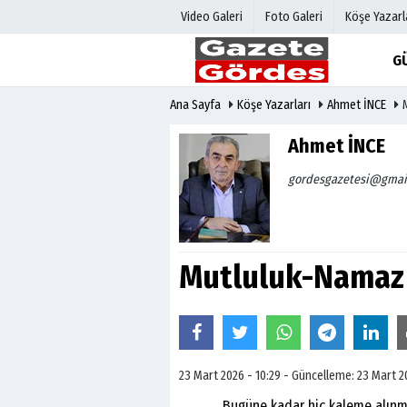
Video Galeri
Foto Galeri
Köşe Yazarl
G
Ana Sayfa
Köşe Yazarları
Ahmet İNCE
Üye Paneli
Hava Duru
Haber Arşivi
Gazete Man
Ahmet İNCE
Gazete Arşivi
Anketler
gordesgazetesi@gmai
Günün Haberleri
Biyografile
Mutluluk-Namaz
23 Mart 2026 - 10:29 - Güncelleme: 23 Mart 2
Bugüne kadar hiç kaleme alınmamış 