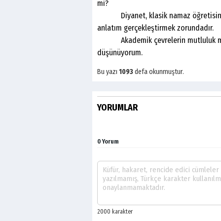
mi?
Diyanet, klasik namaz öğretisini bır
anlatım gerçekleştirmek zorundadır.
Akademik çevrelerin mutluluk mesel
düşünüyorum.
Bu yazı
1093
defa okunmuştur.
YORUMLAR
0 Yorum