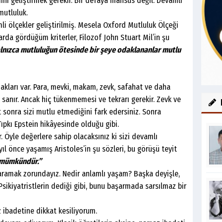
ini geliştirmek gerekir. Bir defaya mahsus değil. Devamlı
 mutluluk.
lçekler geliştirilmiş. Mesela Oxford Mutluluk Ölçeği
da gördüğüm kriterler, Filozof John Stuart Mil’in şu
lnızca mutluluğun ötesinde bir şeye odaklananlar mutlu
rı var. Para, mevki, makam, zevk, safahat ve daha
 sanır. Ancak hiç tükenmemesi ve tekrarı gerekir. Zevk ve
et sonra sizi mutlu etmediğini fark edersiniz. Sonra
Tıpkı Epstein hikâyesinde olduğu gibi.
e değerlere sahip olacaksınız ki sizi devamlı
yıl önce yaşamış Aristoles’in şu sözleri, bu görüşü teyit
a mümkündür.”
ak zorundayız. Nedir anlamlı yaşam? Başka deyişle,
 Psikiyatristlerin dediği gibi, bunu başarmada sarsılmaz bir
detine dikkat kesiliyorum.