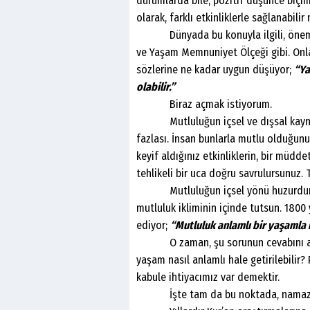
durumlarda bile, pozitif düşünce biçim
olarak, farklı etkinliklerle sağlanabilir
Dünyada bu konuyla ilgili, önemli ö
ve Yaşam Memnuniyet Ölçeği gibi. Onlar
sözlerine ne kadar uygun düşüyor;
“Ya
olabilir.”
Biraz açmak istiyorum.
Mutluluğun içsel ve dışsal kaynakla
fazlası. İnsan bunlarla mutlu olduğunu
keyif aldığınız etkinliklerin, bir müdd
tehlikeli bir uca doğru savrulursunuz. 
Mutluluğun içsel yönü huzurdur. Öyl
mutluluk ikliminin içinde tutsun. 1800 
ediyor;
“Mutluluk anlamlı bir yaşaml
O zaman, şu sorunun cevabını aram
yaşam nasıl anlamlı hale getirilebilir?
kabule ihtiyacımız var demektir.
İşte tam da bu noktada, namaz iba