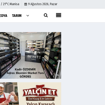
 / 21°C Manisa
9 Ağustos 2026, Pazar
EDYA
TARIM
Künye
İletişim
Çerez Politikası
Gizlilik İlkeleri