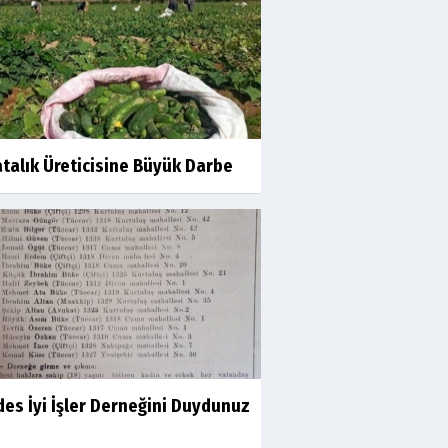
İsmail AYBEY
Belma Sebil'i Tanıyor
Musunuz?
Prof.Dr.Ayşe İLKER
talık Üreticisine Büyük Darbe
Adı Sanı Olmak
Eylül SEYHAN
Gezerken Zamanın Kollarındaki
Ruhuma Rastlamak
Yaşar ATLI
Kahramanlar
es İyi İşler Derneğini Duydunuz