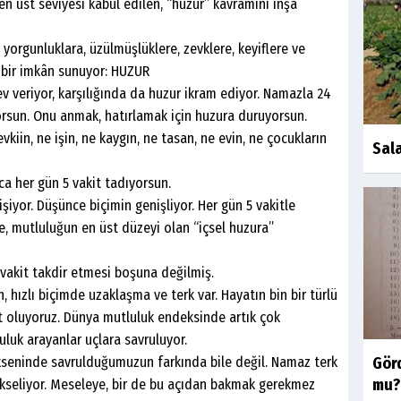
t seviyesi kabul edilen, “huzur” kavramını inşa
rgunluklara, üzülmüşlüklere, zevklere, keyiflere ve
 bir imkân sunuyor: HUZUR
eriyor, karşılığında da huzur ikram ediyor. Namazla 24
orsun. Onu anmak, hatırlamak için huzura duruyorsun.
kiin, ne işin, ne kaygın, ne tasan, ne evin, ne çocukların
Sala
er gün 5 vakit tadıyorsun.
r. Düşünce biçimin genişliyor. Her gün 5 vakitle
de, mutluluğun en üst düzeyi olan “içsel huzura”
it takdir etmesi boşuna değilmiş.
 biçimde uzaklaşma ve terk var. Hayatın bin bir türlü
hit oluyoruz. Dünya mutluluk endeksinde artık çok
luk arayanlar uçlara savruluyor.
inde savrulduğumuzun farkında bile değil. Namaz terk
Görd
mu?
yükseliyor. Meseleye, bir de bu açıdan bakmak gerekmez