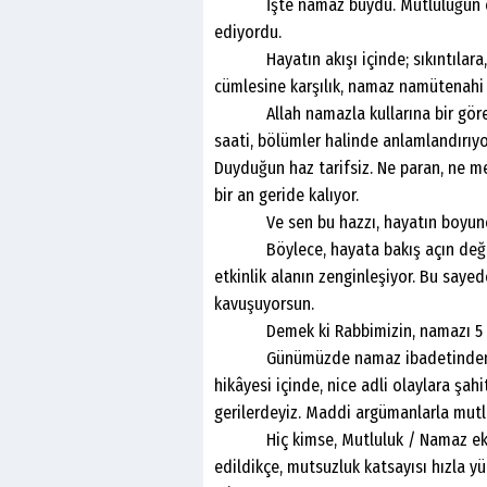
İşte namaz buydu. Mutluluğun en üs
ediyordu.
Hayatın akışı içinde; sıkıntılara, yo
cümlesine karşılık, namaz namütenahi
Allah namazla kullarına bir görev v
saati, bölümler halinde anlamlandırıy
Duyduğun haz tarifsiz. Ne paran, ne mev
bir an geride kalıyor.
Ve sen bu hazzı, hayatın boyunca h
Böylece, hayata bakış açın değişiyo
etkinlik alanın zenginleşiyor. Bu saye
kavuşuyorsun.
Demek ki Rabbimizin, namazı 5 vak
Günümüzde namaz ibadetinden, hızlı
hikâyesi içinde, nice adli olaylara şa
gerilerdeyiz. Maddi argümanlarla mutlu
Hiç kimse, Mutluluk / Namaz eksen
edildikçe, mutsuzluk katsayısı hızla 