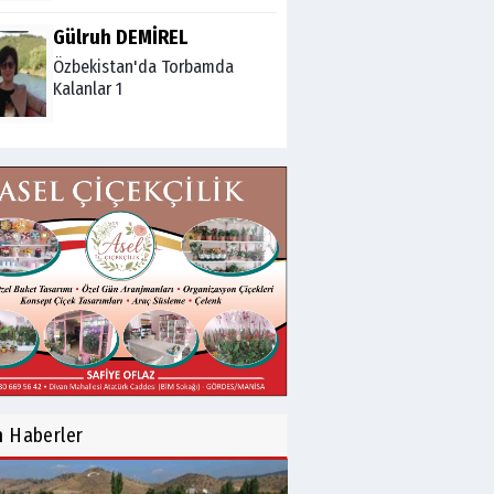
Gülruh DEMİREL
Özbekistan'da Torbamda
Kalanlar 1
Fatma VURAL
Kanada Gezi Günlüğü
Mert AKAR
Röportaj Serisi-46: Konuk
=Prof.Dr.Hakan Atalay
(Psikanaliz)
Hüseyin TUNÇAY
Gökçeada Gezimiz-IV
n
Haberler