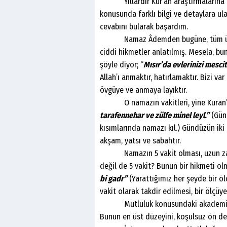
Yıllardır Kur’an araştırmalarına de
konusunda farklı bilgi ve detaylara ul
cevabını bularak başardım.
Namaz Âdemden bugüne, tüm ümmetl
ciddi hikmetler anlatılmış. Mesela, bunl
şöyle diyor; “
Mısır’da evlerinizi mescit
Allah’ı anmaktır, hatırlamaktır. Bizi v
övgüye ve anmaya layıktır.
O namazın vakitleri, yine Kuran’da a
tarafennehar ve zülfe minel leyl.”
(Günd
kısımlarında namazı kıl.) Gündüzün iki t
akşam, yatsı ve sabahtır.
Namazın 5 vakit olması, uzun zama
değil de 5 vakit? Bunun bir hikmeti olm
bi gadr”
(Yarattığımız her şeyde bir öl
vakit olarak takdir edilmesi, bir ölçüy
Mutluluk konusundaki akademik ara
Bunun en üst düzeyini, koşulsuz ön değ