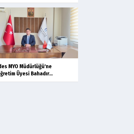
Prof.Dr.Süleyman Sami
İLKER
Mühendislerin de Sanat Ruhu
Olmalı
Dr.Fatih KESKİN
Millî Edebiyat, Millî Şuur, Millî
Takım
des MYO Müdürlüğü'ne
ğretim Üyesi Bahadır...
Sıracettin ÇELİK
Çalıkuşu
Dr.Tuğçe Yıldırım
Aşı: Toplum Sağlığının
Görünmez Kalkanı