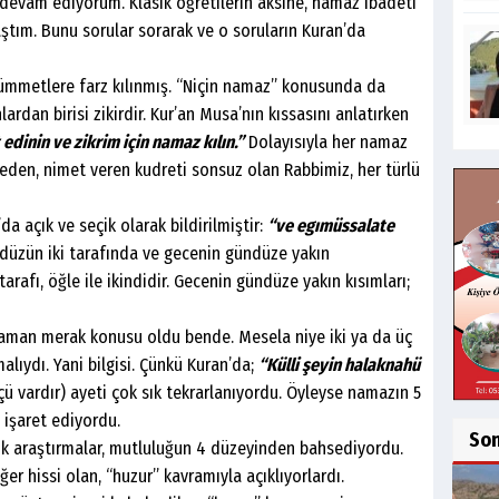
vam ediyorum. Klasik öğretilerin aksine, namaz ibadeti
aştım. Bunu sorular sorarak ve o soruların Kuran’da
ere farz kılınmış. “Niçin namaz” konusunda da
ardan birisi zikirdir. Kur’an Musa’nın kıssasını anlatırken
 edinin ve zikrim için namaz kılın.”
Dolayısıyla her namaz
ar eden, nimet veren kudreti sonsuz olan Rabbimiz, her türlü
çık ve seçik olarak bildirilmiştir:
“ve egımüssalate
üzün iki tarafında ve gecenin gündüze yakın
arafı, öğle ile ikindidir. Gecenin gündüze yakın kısımları;
n merak konusu oldu bende. Mesela niye iki ya da üç
alıydı. Yani bilgisi. Çünkü Kuran’da;
“Külli şeyin halaknahü
çü vardır) ayeti çok sık tekrarlanıyordu. Öyleyse namazın 5
e işaret ediyordu.
So
ştırmalar, mutluluğun 4 düzeyinden bahsediyordu.
er hissi olan, “huzur” kavramıyla açıklıyorlardı.