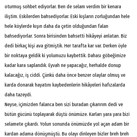
oturmuş sohbet ediyorlar. Ben de selam verdim bir kenara
iliştim. Eskilerden bahsediyorlar. Eski kışların zorluğundan hele
hele köylerde kışın daha da çetin olduğundan falan
bahsediyorlar. Sonra birisinden bahsetti hikâyeyi anlatan. Biz
dedi birkaç kişi ava gitmiştik. Her tarafta kar var. Derken öyle
bir noktaya geldik ki yolumuzu kaybettik. Dahası göbeğimize
kadar kara saplandık. Eyvah ne yapacağız, herhalde donup
kalacağız, iş ciddi. Çünkü daha önce benzer olaylar olmuş ve
karda donarak hayatını kaybedenlerin hikâyeleri hafızalarda
daha tazeydi.
Neyse, içimizden falanca ben sizi buradan çıkarırım dedi ve
bütün gücünü toplayarak düştü önümüze. Karları yara yara bizi
selamete çıkardı. Yolun sonunda önümüzde yol açan adam bir
kardan adama dönüşmüştü. Bu olayı dinleyen bizler breh breh