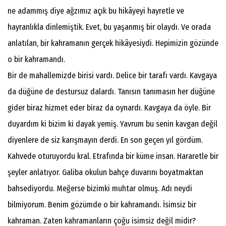
ne adammış diye ağzımız açık bu hikâyeyi hayretle ve
hayranlıkla dinlemiştik. Evet, bu yaşanmış bir olaydı. Ve orada
anlatılan, bir kahramanın gerçek hikâyesiydi. Hepimizin gözünde
o bir kahramandı.
Bir de mahallemizde birisi vardı. Delice bir tarafı vardı. Kavgaya
da düğüne de destursuz dalardı. Tanısın tanımasın her düğüne
gider biraz hizmet eder biraz da oynardı. Kavgaya da öyle. Bir
duyardım ki bizim ki dayak yemiş. Yavrum bu senin kavgan değil
diyenlere de siz karışmayın derdi. En son geçen yıl gördüm.
Kahvede oturuyordu kral. Etrafında bir küme insan. Hararetle bir
şeyler anlatıyor. Galiba okulun bahçe duvarını boyatmaktan
bahsediyordu. Meğerse bizimki muhtar olmuş. Adı neydi
bilmiyorum. Benim gözümde o bir kahramandı. İsimsiz bir
kahraman. Zaten kahramanların çoğu isimsiz değil midir?