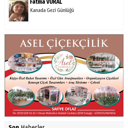
Fatma VURAL
Kanada Gezi Günlüğü
Mert AKAR
Röportaj Serisi-46: Konuk =Prof.Dr.Hakan
Atalay (Psikanaliz)
Hüseyin TUNÇAY
Gökçeada Gezimiz-IV
İsmail AYBEY
Belma Sebil'i Tanıyor Musunuz?
Son
Haberler