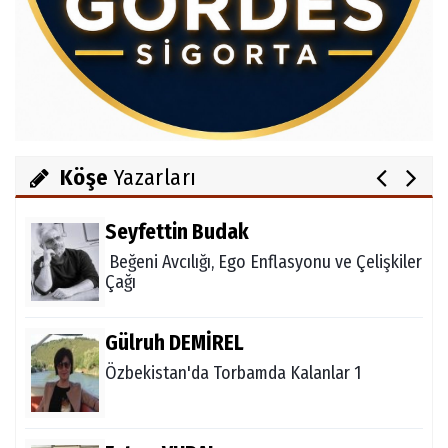
Av.Cenap GÜVEN
Gördesli Şair Alim Atay
Salih OKKALI
1950'li Yıllarda Gördes-VI
Köşe
Yazarları
Seyfettin Budak
Beğeni Avcılığı, Ego Enflasyonu ve Çelişkiler
Çağı
Gülruh DEMİREL
Özbekistan'da Torbamda Kalanlar 1