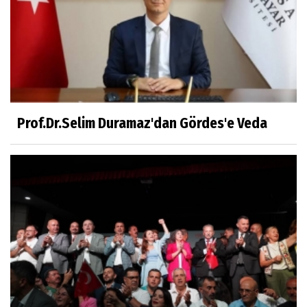
Mühendislerin de Sanat Ruhu Olmalı
Dr.Fatih KESKİN
Millî Edebiyat, Millî Şuur, Millî Takım
Prof.Dr.Selim Duramaz'dan Gördes'e Veda
Sıracettin ÇELİK
Çalıkuşu
Dr.Tuğçe Yıldırım
Aşı: Toplum Sağlığının Görünmez Kalkanı
Hatice CAVULDAK