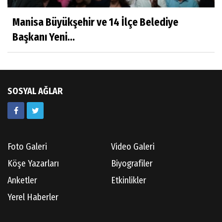
Hayatımın İçinden
Manisa Büyükşehir ve 14 İlçe Belediye
Başkanı Yeni...
Av.Ahmet ÖZDEMİR
Güneş Ülkesi Hakkında
SOSYAL AĞLAR
Kazım GERMİYANOĞLU
Gördes Tarihi Araştırmaları
Foto Galeri
Video Galeri
Doç.Dr.İbrahim KOÇ
Köşe Yazarları
Biyografiler
Anılarım-186
Anketler
Etkinlikler
Yerel Haberler
Cüneyt AYBEY