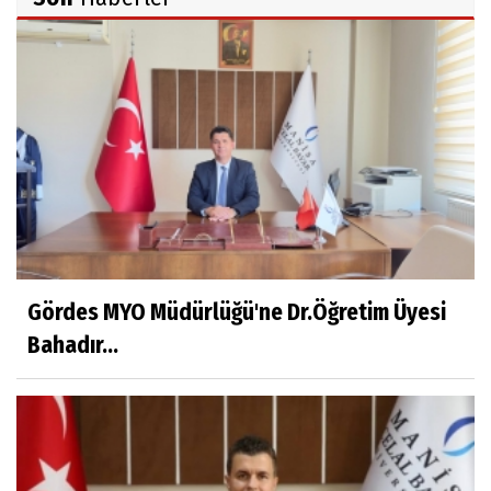
Ahmet İNCE
Beyaz Gömlekli Adam!
Prof.Dr.Ayşe İLKER
Adı Sanı Olmak
Eylül SEYHAN
Gezerken Zamanın Kollarındaki Ruhuma
Rastlamak
Gördes MYO Müdürlüğü'ne Dr.Öğretim Üyesi
Bahadır...
Yaşar ATLI
Kahramanlar
Prof.Dr.Süleyman Sami İLKER