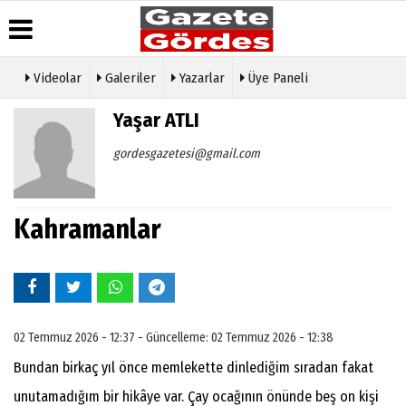
Videolar
Galeriler
Yazarlar
Üye Paneli
Üye Paneli
Hava
Köşe
Künye
Yaşar ATLI
Durumu
Yazarları
Haber
İletişim
Arşivi
Gazete
Video
gordesgazetesi@gmail.com
Çerez
Manşetleri
Galeri
Gazete
Politikası
Arşivi
Anketler
Foto
Gizlilik
Galeri
Günün
Biyografiler
İlkeleri
Kahramanlar
Haberleri
Etkinlikler
02 Temmuz 2026 - 12:37 - Güncelleme: 02 Temmuz 2026 - 12:38
Bundan birkaç yıl önce memlekette dinlediğim sıradan fakat
unutamadığım bir hikâye var. Çay ocağının önünde beş on kişi