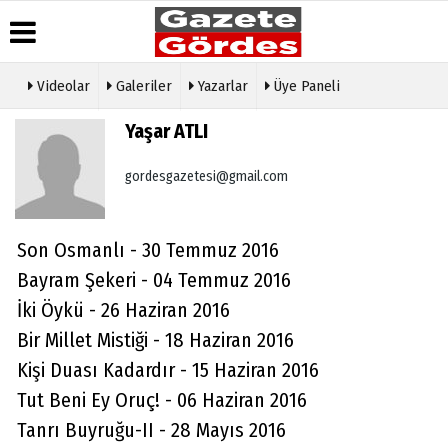
Videolar
Galeriler
Yazarlar
Üye Paneli
Üye Paneli
Hava
Köşe
Künye
Yaşar ATLI
Durumu
Yazarları
Haber
İletişim
Arşivi
Gazete
Video
gordesgazetesi@gmail.com
Çerez
Manşetleri
Galeri
Gazete
Politikası
Arşivi
Anketler
Foto
Gizlilik
Galeri
Günün
Biyografiler
İlkeleri
Son Osmanlı - 30 Temmuz 2016
Haberleri
Etkinlikler
Bayram Şekeri - 04 Temmuz 2016
İki Öykü - 26 Haziran 2016
Bir Millet Mistiği - 18 Haziran 2016
Kişi Duası Kadardır - 15 Haziran 2016
Tut Beni Ey Oruç! - 06 Haziran 2016
Tanrı Buyruğu-II - 28 Mayıs 2016