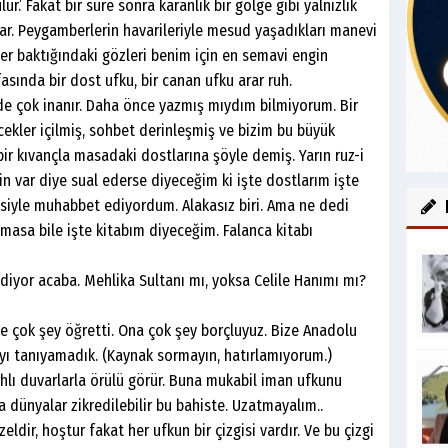
ur.’ Fakat bir süre sonra karanlık bir gölge gibi yalnızlık
var. Peygamberlerin havarileriyle mesud yaşadıkları manevi
er baktığındaki gözleri benim için en semavi engin
fasında bir dost ufku, bir canan ufku arar ruh.
e çok inanır. Daha önce yazmış mıydım bilmiyorum. Bir
ekler içilmiş, sohbet derinleşmiş ve bizim bu büyük
bir kıvançla masadaki dostlarına şöyle demiş. Yarın ruz-i
n var diye sual ederse diyeceğim ki işte dostlarım işte
Birisiyle muhabbet ediyordum. Alakasız biri. Ama ne dedi
lmasa bile işte kitabım diyeceğim. Falanca kitabı
yor acaba. Mehlika Sultanı mı, yoksa Celile Hanımı mı?
e çok şey öğretti. Ona çok şey borçluyuz. Bize Anadolu
’yı tanıyamadık. (Kaynak sormayın, hatırlamıyorum.)
zırhlı duvarlarla örülü görür. Buna mukabil iman ufkunu
a dünyalar zikredilebilir bu bahiste. Uzatmayalım..
eldir, hoştur fakat her ufkun bir çizgisi vardır. Ve bu çizgi