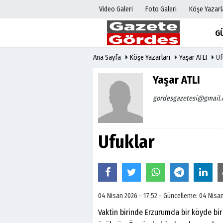
Video Galeri
Foto Galeri
Köşe Yazarl
G
Ana Sayfa
Köşe Yazarları
Yaşar ATLI
Uf
Üye Paneli
Hava Duru
Haber Arşivi
Gazete Man
Yaşar ATLI
Gazete Arşivi
Anketler
gordesgazetesi@gmail
Günün Haberleri
Biyografile
Ufuklar
04 Nisan 2026 - 17:52 - Güncelleme: 04 Nisan
Vaktin birinde Erzurumda bir köyde bi