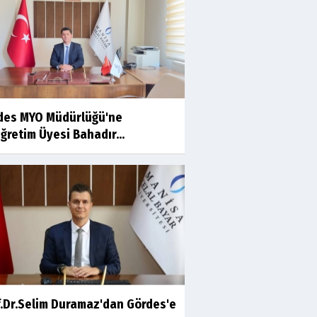
Ahmet İNCE
Beyaz Gömlekli Adam!
Prof.Dr.Ayşe İLKER
des MYO Müdürlüğü'ne
Adı Sanı Olmak
ğretim Üyesi Bahadır...
Eylül SEYHAN
Gezerken Zamanın Kollarındaki
Ruhuma Rastlamak
Yaşar ATLI
Kahramanlar
f.Dr.Selim Duramaz'dan Gördes'e