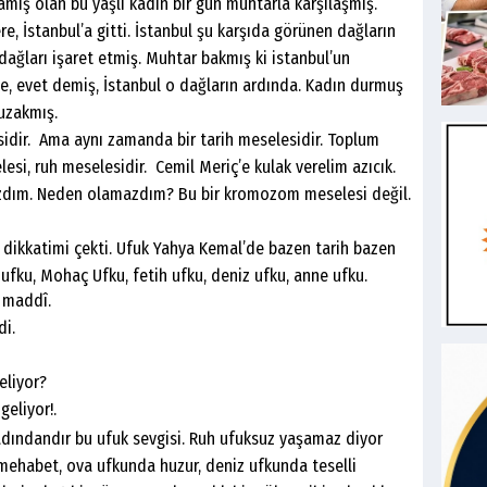
ış olan bu yaşlı kadın bir gün muhtarla karşılaşmış.
, İstanbul’a gitti. İstanbul şu karşıda görünen dağların
ağları işaret etmiş. Muhtar bakmış ki istanbul’un
e, evet demiş, İstanbul o dağların ardında. Kadın durmuş
 uzakmış.
sidir. Ama aynı zamanda bir tarih meselesidir. Toplum
esi, ruh meselesidir. Cemil Meriç’e kulak verelim azıcık.
azdım. Neden olamazdım? Bu bir kromozom meselesi değil.
dikkatimi çekti. Ufuk Yahya Kemal’de bazen tarih bazen
ufku, Mohaç Ufku, fetih ufku, deniz ufku, anne ufku.
 maddî.
di.
eliyor?
eliyor!.
tadındandır bu ufuk sevgisi. Ruh ufuksuz yaşamaz diyor
 mehabet, ova ufkunda huzur, deniz ufkunda teselli