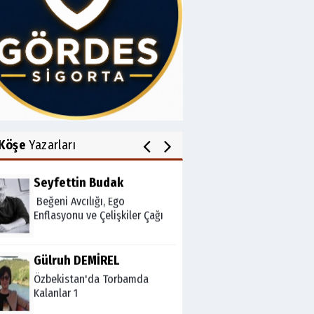
Av.Cenap GÜVEN
Gördesli Şair Alim Atay
Salih OKKALI
1950'li Yıllarda Gördes-VI
Köşe
Yazarları
Seyfettin Budak
Beğeni Avcılığı, Ego
Enflasyonu ve Çelişkiler Çağı
Gülruh DEMİREL
Özbekistan'da Torbamda
Kalanlar 1