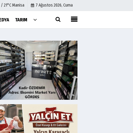
 / 21°C Manisa
7 Ağustos 2026, Cuma
EDYA
TARIM
Künye
İletişim
Çerez Politikası
Gizlilik İlkeleri