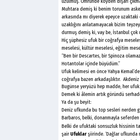
üzülmüş. Ömründe köyden dışarı çıkmam
Muhtara demiş ki benim torunum askere
arkasında mı diyerek epeyce uzaktaki d
uzaklığını anlatamayacak bizim teyzey
durmuş demiş ki, vay be, İstanbul çok
Hiç şüphesiz ufuk bir coğrafya mesele
meselesi, kültür meselesi, eğitim mesel
“Ben bir Descartes, bir Spinoza olam
Hotantolar içinde büyüdüm.”
Ufuk kelimesi en önce Yahya Kemal’de 
coğrafya bazen arkadaşlıktır. Akdeniz 
Bugünse yeryüzü hep madde, her ufuk
Demek ki âlemin artık göründü serhad
Ya da şu beyit:
Deniz ufkunda bu top sesleri nerden g
Barbaros, belki, donanmayla seferden g
Belki de ufuktaki sonsuzluk hissinin 
şair
Ufuklar
şiirinde. ‘Dağlar ufkunda