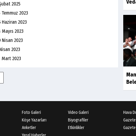
Ved
Şubat 2025
15 Temmuz 2023
5 Haziran 2023
8 Mayıs 2023
0 Nisan 2023
Nisan 2023
8 Mart 2023
Man
Bele
Foto Galeri
Video Galeri
Hava D
Köşe Yazarları
Biyografiler
Gazete
Anketler
Etkinlikler
Gazete 
Yerel Haberler