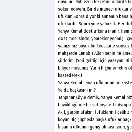
duyulur. Ruh ezeli lezzetini onlarda bul
sökün ediverir. Bir de manevi ufuklar 
ufuklar. Sonra diyor ki annemin bana h
ufuklardı. Sonra yine yalnızlık. Her de
Yahya Kemal dost ufkuna inanır. Hem d
dost meclisinde, yemekler yenmiş, içec
yalnızımız büyük bir teessürle sonsuz 
mahşerde Cenab-ı Allah senin ne ameli
şiirlerim. (Yeri geldiği için yazayım. 
biliyor musunuz. Yarın hiçbir amelim o
kastederek.)
Yahya Kemal canan ufkundan ne kastedi
Ya da başkasını mı?
Tanpınar şöyle demiş. Yahya Kemal biz
büyüklüğünde bir set inşa etti. Avrupa
Akif, garbın afakını (ufuklarını) çelik 
koyar. Hiç şüphesiz başka ufuklar başk
İnsanın ufkunun geniş olması iyidir, güz