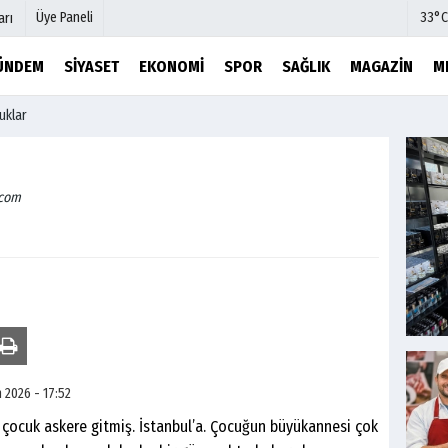
Üye Paneli
33°C
arı
ÜNDEM
SIYASET
EKONOMI
SPOR
SAĞLIK
MAGAZIN
M
uklar
mu
Köşe Yazarları
şetleri
Video Galeri
Foto Galeri
.com
r
Etkinlikler
 2026 - 17:52
r çocuk askere gitmiş. İstanbul’a. Çocuğun büyükannesi çok