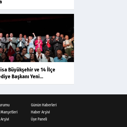
a
Prof.Dr.Süleyman Sami
İLKER
Mühendislerin de Sanat Ruhu
Olmalı
Dr.Fatih KESKİN
Millî Edebiyat, Millî Şuur, Millî
Takım
isa Büyükşehir ve 14 İlçe
Sıracettin ÇELİK
diye Başkanı Yeni...
Çalıkuşu
Dr.Tuğçe Yıldırım
urumu
Günün Haberleri
Aşı: Toplum Sağlığının
 Manşetleri
Haber Arşivi
Görünmez Kalkanı
Arşivi
Üye Paneli