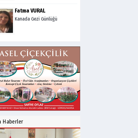
Fatma VURAL
Kanada Gezi Günlüğü
Mert AKAR
Röportaj Serisi-46: Konuk
=Prof.Dr.Hakan Atalay
(Psikanaliz)
Hüseyin TUNÇAY
Gökçeada Gezimiz-IV
İsmail AYBEY
Belma Sebil'i Tanıyor
n
Haberler
Musunuz?