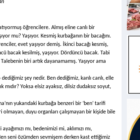
an
tıyormuş öğrencilere. Almış eline canlı bir
ıyor mu? Yaşıyor. Kesmiş kurbağanın bir bacağını.
nciler, evet yaşıyor demiş. İkinci bacağı kesmiş,
cü bacak kesilmiş, yaşıyor. Dördüncü bacak. Tabi
 Talebenin biri artık dayanamamış. Yaşıyor ama
o dediğimiz şey nedir.
Ben dediğimiz, kanlı canlı, elle
ık mıdır? Yoksa elsiz ayaksız, dilsiz dudaksız soyut,
a’nın yukarıdaki kurbağa benzeri bir ‘ben’ tarifi
i olmayan, duyu organları çalışmayan bir kişide bile
i ayağımızı mı, bedenimizi mi, aklımızı mı,
Men seni özümden sevmişem derken kast ettiğimiz