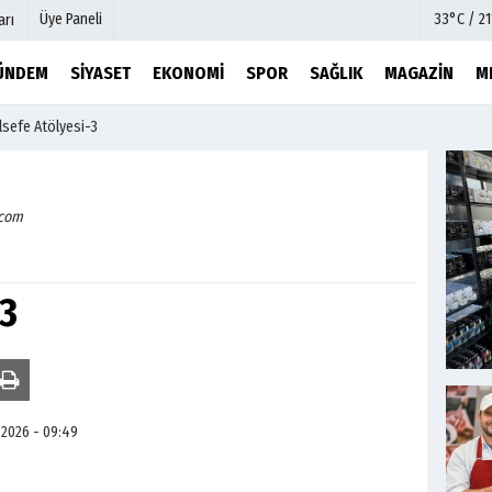
Üye Paneli
33°C / 2
arı
ÜNDEM
SIYASET
EKONOMI
SPOR
SAĞLIK
MAGAZIN
M
lsefe Atölyesi-3
mu
Köşe Yazarları
şetleri
Video Galeri
Foto Galeri
.com
r
Etkinlikler
-3
 2026 - 09:49