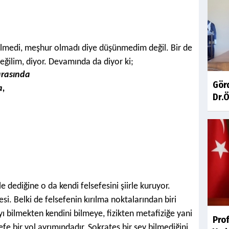
lmedi, meşhur olmadı diye düşünmedim değil. Bir de
eğilim, diyor. Devamında da diyor ki;
arasında
Gör
a,
Dr.Ö
 dediğine o da kendi felsefesini şiirle kuruyor.
i. Belki de felsefenin kırılma noktalarından biri
yı bilmekten kendini bilmeye, fizikten metafiziğe yani
Pro
sefe bir yol ayrımındadır. Sokrates bir şey bilmediğini