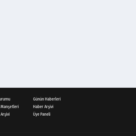
Cüneyt AYBEY
Hisarcıların Son Şairini
Uğurlarken
Necati KÜÇÜK
Ben Bir Yazar Adayıyım
Gülhane Parkında
Av.Cenap GÜVEN
Gördesli Şair Alim Atay
urumu
Günün Haberleri
Salih OKKALI
 Manşetleri
Haber Arşivi
1950'li Yıllarda Gördes-VI
Arşivi
Üye Paneli