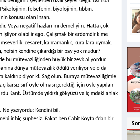
enlik dediğimiz şeylerden uzak şeyler değil. Aslında
ikolojinin, felsefenin, biyolojinin, tıbbın,
inin konusu olan insan.
rdır. Veya negatif hazları mı demeliyim. Hatta çok
h işliyor olabilir ego. Çalışmak bir erdemdir kime
dımseverlik, cesaret, kahramanlık, kurallara uymak.
, nefsin kendine çıkardığı bir pay yok mudur?
de bu mütevaziliğinden büyük bir zevk alıyordur.
anına dünya mütevazilik ödülü veriliyor ve o da
 kaldırıp diyor ki: Sağ olun. Buraya mütevaziliğimle
 çıkarsız sırf öyle olması gerektiği için öyle yapılan
u Kant. Üstümde yıldızlı gökyüzü ve içimdeki ahlak
 Ne yazıyordu: Kendini bil.
lenebilir hiç şüphesiz. Fakat ben Cahit Koytak’dan bir
So