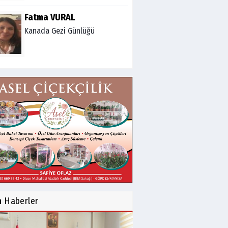
Fatma VURAL
Kanada Gezi Günlüğü
Mert AKAR
Röportaj Serisi-46: Konuk
=Prof.Dr.Hakan Atalay
(Psikanaliz)
Hüseyin TUNÇAY
Gökçeada Gezimiz-IV
İsmail AYBEY
Belma Sebil'i Tanıyor
n
Haberler
Musunuz?