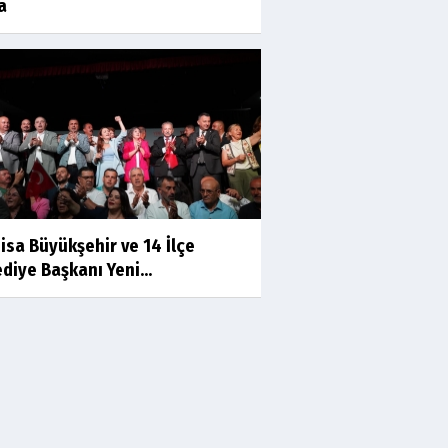
a
Prof.Dr.Süleyman Sami
İLKER
Mühendislerin de Sanat Ruhu
Olmalı
Dr.Fatih KESKİN
Millî Edebiyat, Millî Şuur, Millî
Takım
isa Büyükşehir ve 14 İlçe
Sıracettin ÇELİK
diye Başkanı Yeni...
Çalıkuşu
Dr.Tuğçe Yıldırım
Aşı: Toplum Sağlığının
Görünmez Kalkanı