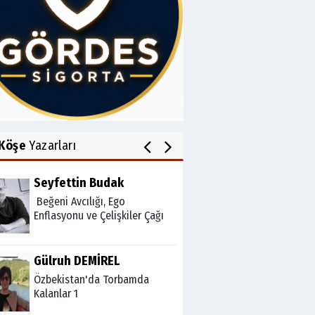
Av.Cenap GÜVEN
Gördesli Şair Alim Atay
Salih OKKALI
1950'li Yıllarda Gördes-VI
Köşe
Yazarları
Seyfettin Budak
Beğeni Avcılığı, Ego
Enflasyonu ve Çelişkiler Çağı
Gülruh DEMİREL
Özbekistan'da Torbamda
Kalanlar 1