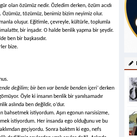
ür olan özümüz nedir. Özledim derken, özüm acıdı
. Özümüz, tözümüz, benimiz bizim neyimiz olur.
manla oluşur. Eğitimle, çevreyle, kültürle, toplumla
malattır, bir inşadır. O halde benlik yapma bir şeydir.
de ben bir başkasıdır.
ler bize.
nus.
nde değilim; bir ben var bende benden içeri’
derken
gömüyor. Öyle ki insanın benlik bir yanılsamadır
enlik aslında ben değildir, o’dur.
an bahsetmek istiyordum. Aşırı egonun narsisizme,
celemek istiyordum. Her insanda ego olduğunu ve bu
 aklımdan geçiyordu. Sonra baktım ki ego, nefs