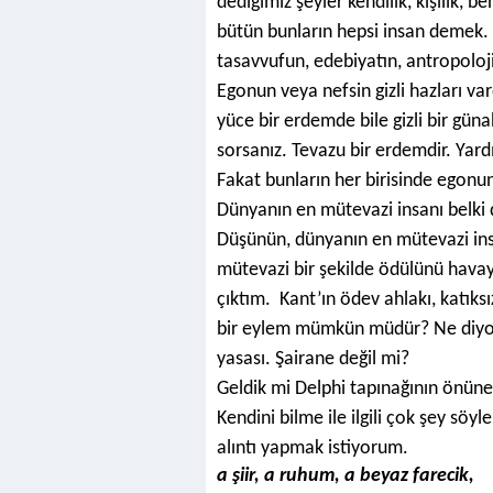
dediğimiz şeyler kendilik, kişilik, b
bütün bunların hepsi insan demek. Ps
tasavvufun, edebiyatın, antropoloj
Egonun veya nefsin gizli hazları va
yüce bir erdemde bile gizli bir güna
sorsanız. Tevazu bir erdemdir. Yar
Fakat bunların her birisinde egonun
Dünyanın en mütevazi insanı belki 
Düşünün, dünyanın en mütevazi ins
mütevazi bir şekilde ödülünü havaya
çıktım. Kant’ın ödev ahlakı, katıksız
bir eylem mümkün müdür? Ne diyord
yasası. Şairane değil mi?
Geldik mi Delphi tapınağının önüne.
Kendini bilme ile ilgili çok şey söy
alıntı yapmak istiyorum.
a şiir, a ruhum, a beyaz farecik,