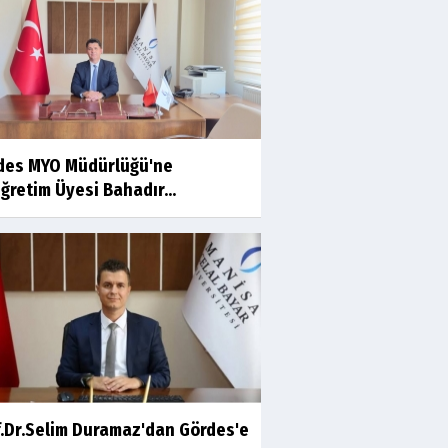
Ahmet İNCE
Beyaz Gömlekli Adam!
Prof.Dr.Ayşe İLKER
des MYO Müdürlüğü'ne
Adı Sanı Olmak
ğretim Üyesi Bahadır...
Eylül SEYHAN
Gezerken Zamanın Kollarındaki
Ruhuma Rastlamak
Yaşar ATLI
Kahramanlar
f.Dr.Selim Duramaz'dan Gördes'e