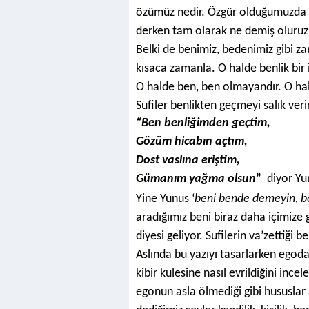
özümüz nedir. Özgür olduğumuzda g
derken tam olarak ne demiş oluruz
Belki de benimiz, bedenimiz gibi za
kısaca zamanla. O halde benlik bir i
O halde ben, ben olmayandır. O hal
Sufiler benlikten geçmeyi salık verir
“Ben benliğimden geçtim,
Gözüm hicabın açtım,
Dost vaslına eriştim,
Gümanım yağma olsun
”
diyor Yu
Yine Yunus ‘
beni bende demeyin, be
aradığımız beni biraz daha içimize 
diyesi geliyor. Sufilerin va’zettiği b
Aslında bu yazıyı tasarlarken egod
kibir kulesine nasıl evrildiğini in
egonun asla ölmediği gibi hususlar