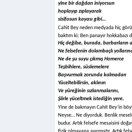
yine bir dağdan iniyorsun
hoplayıp zıplayarak
sisifosun kayası gibi…
Cahit Bey neden medyada hiç görü
baktım ki; Ben panayır hokkabazı d
Hiç değilse, burada, barbarların 
Ne felsefenin dolambaçlı yolların
Ne de şu suyu çıkmış Homerce
Teşbihlere, süslemelere
Başvurmak zorunda kalmadan
Yüceltebilirsin, aklının
Ve yüreğinin sızlanmalarını,
Şiirle yüceltmek istediğin yere.
Yine de bakmayın Cahit Bey’in böyle
Neyse… Ne diyorduk. Benlik meseles
budur. Artık felsefe mesaisini doğa
fizik olmayana ayırmıştır. Artık fel