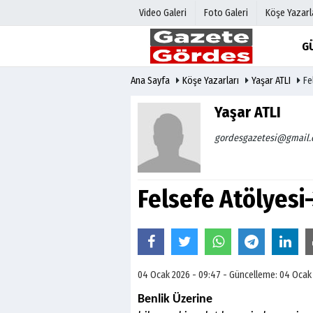
Video Galeri
Foto Galeri
Köşe Yazarl
G
Ana Sayfa
Köşe Yazarları
Yaşar ATLI
Fe
Üye Paneli
Hava Duru
Haber Arşivi
Gazete Man
Yaşar ATLI
Gazete Arşivi
Anketler
gordesgazetesi@gmail
Günün Haberleri
Biyografile
Felsefe Atölyesi
04 Ocak 2026 - 09:47 - Güncelleme: 04 Ocak
Benlik Üzerine