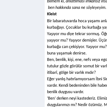
bilmem ki, anlatılması imkansız ins
ben hakkında sana ne söyleyeyim.
Kleist
Bir labaratuvarda hoca yaşamı anla
kurbağayı. Çocuklar bu kurbağa yaş
Yaşıyor mu diye tekrar sormuş. Öğre
yaşıyor mu? Yaşıyor demişler. Üçün
kurbağa can çekişiyor. Yaşıyor mu?
buna yaşamak denirse.
Ben, benlik, kişi, ene, nefs veya eg
tutulur gözle görülür somut bir varl
itibarî, gölge bir varlık mıdır?
Eğer yanlış hatırlamıyorsam İbni Sin
vardır. Kendi bedeninden bile haber
benlik duygusu vardır.
‘Ben’ derken neyi kastederiz. Elimiz
duygularımızı mı? Nedir özümüz. 