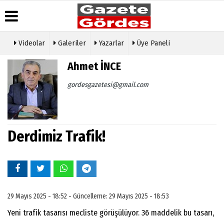
Videolar
Galeriler
Yazarlar
Üye Paneli
Üye Paneli
Hava
Köşe
Künye
Ahmet İNCE
Durumu
Yazarları
Haber
İletişim
Arşivi
Gazete
Video
gordesgazetesi@gmail.com
Çerez
Manşetleri
Galeri
Gazete
Politikası
Arşivi
Anketler
Foto
Gizlilik
Galeri
Günün
Biyografiler
İlkeleri
Haberleri
Etkinlikler
Derdimiz Trafik!
29 Mayıs 2025 - 18:52 - Güncelleme: 29 Mayıs 2025 - 18:53
Yeni trafik tasarısı mecliste görüşülüyor. 36 maddelik bu tasarı,