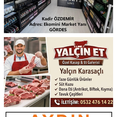
kullanırım , yayaya yol vermediğim asla
mümkün değildir.ama; tokatta trafik ışığı
olmayan kavşakta yaya geçidinde yayaya
geçmesi için hızını azaltmamaktan 4525 tl
ceza geldi . Tokatta ve Anadoluda
özellikle emekli insanlar kaldırımlarda
ayakta çok dururlar birçoklarına durup
elim ile hadi geç dediğim halde geçmez
dururlar. Bana ceza kesilen kavşaktada
yaya kaldırımda duruyor oradakamerads
var ama itiraz etsem orada yayanın
durduğu anın fotoğrafı delil olacak hakim
itirazımı reddedecek ama o anın videosu
hakime sunulsa yayanın yaya geçidini hiç
kıllanmayıp orada vakit geçirdiği