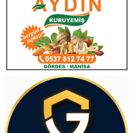
görülecek. İki örnek sundum . Çıkacak
kanunun ceza geliri amaçlı olduğunu
düşünüyorum.
(
0
)
Beğen
(
0
)
Cevapla
1 yıl önce
Ali cesur
Burda anladığım sadece hazineye gelir
aktarmak insaf insaf kazayı önlemek veya
insan hayatı ikinçi üçüncü sırada kalır
(
0
)
Beğen
(
0
)
Cevapla