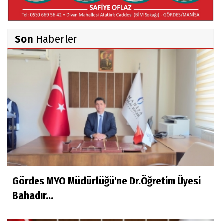
Belma Sebil'i Tanıyor Musunuz?
Son
Haberler
Ahmet İNCE
Beyaz Gömlekli Adam!
Prof.Dr.Ayşe İLKER
Adı Sanı Olmak
Eylül SEYHAN
Gezerken Zamanın Kollarındaki Ruhuma
Rastlamak
Gördes MYO Müdürlüğü'ne Dr.Öğretim Üyesi
Bahadır...
Yaşar ATLI
Kahramanlar