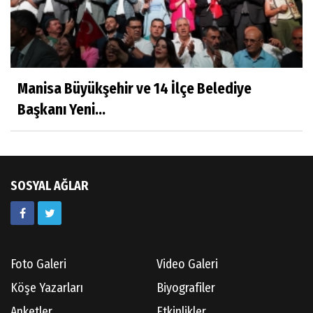
Hatice CAVULDAK
Hayatımın İçinden
Manisa Büyükşehir ve 14 İlçe Belediye
Başkanı Yeni...
Av.Ahmet ÖZDEMİR
Güneş Ülkesi Hakkında
SOSYAL AĞLAR
Kazım GERMİYANOĞLU
Gördes Tarihi Araştırmaları
Foto Galeri
Video Galeri
Doç.Dr.İbrahim KOÇ
Köşe Yazarları
Biyografiler
Anılarım-186
Anketler
Etkinlikler