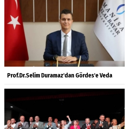
Prof.Dr.Süleyman Sami İLKER
Mühendislerin de Sanat Ruhu Olmalı
Dr.Fatih KESKİN
Millî Edebiyat, Millî Şuur, Millî Takım
Prof.Dr.Selim Duramaz'dan Gördes'e Veda
Sıracettin ÇELİK
Çalıkuşu
Dr.Tuğçe Yıldırım
Aşı: Toplum Sağlığının Görünmez Kalkanı