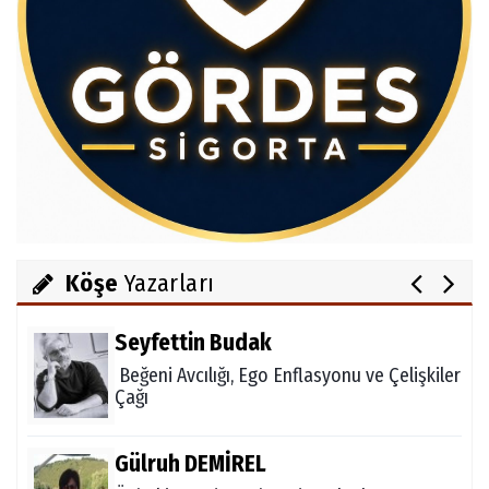
Av.Cenap GÜVEN
Gördesli Şair Alim Atay
Salih OKKALI
1950'li Yıllarda Gördes-VI
Köşe
Yazarları
Seyfettin Budak
Beğeni Avcılığı, Ego Enflasyonu ve Çelişkiler
Çağı
Gülruh DEMİREL