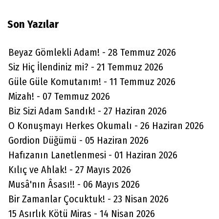
denilse cevap olarak devletin trafik
Son Yazılar
cezalarının artırılması amacı derim. 49
yıllık ehliyetim var 1976 dan itibaren
Beyaz Gömlekli Adam! - 28 Temmuz 2026
motosikletim 1979 dan beri otomobilim
Siz Hiç İlendiniz mi? - 21 Temmuz 2026
var. Bu yıla kadar toplam 10 tane asla
Güle Güle Komutanım! - 11 Temmuz 2026
olmamış trafikcezam oldu bu sayının
Mizah! - 07 Temmuz 2026
yarısı buyıla ait hukuksuz cezalar .
Biz Sizi Adam Sandık! - 27 Haziran 2026
Örneğin Buyıl okulbuluşmamız
O Konuşmayı Herkes Okumalı - 26 Haziran 2026
sandıklıdan gelirken otomobilimin hız
Gordion Düğümü - 05 Haziran 2026
tempomat ayarını 118 km ye ayarladım hız
Hafızanın Lanetlenmesi - 01 Haziran 2026
o yolda 110  =121 km aaa yolda tepede
Kılıç ve Ahlak! - 27 Mayıs 2026
ışıklı hız panosu o anda 132 km hızla
Musâ'nın Âsası!! - 06 Mayıs 2026
gittiğimi gösterdi hemen telefonla eşim
Bir Zamanlar Çocuktuk! - 23 Nisan 2026
otomobilimin o anki otomatik ayarlı hızını
15 Asırlık Kötü Miras - 14 Nisan 2026
ekrandan fotoğrafını çekti ama yolun