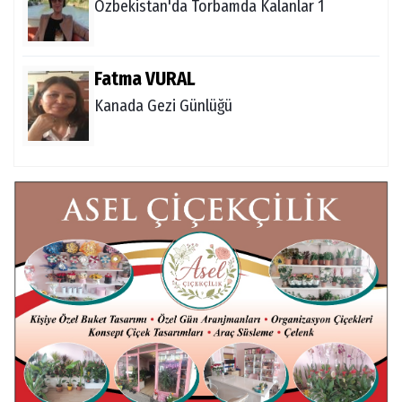
Özbekistan'da Torbamda Kalanlar 1
Fatma VURAL
Kanada Gezi Günlüğü
Mert AKAR
Röportaj Serisi-46: Konuk =Prof.Dr.Hakan
Atalay (Psikanaliz)
Hüseyin TUNÇAY
Gökçeada Gezimiz-IV
İsmail AYBEY