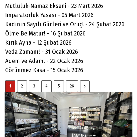
Mutluluk-Namaz Ekseni - 23 Mart 2026
üzerindeki ışıklı hız 132 km ile aynı anda ki
İmparatorluk Yasası - 05 Mart 2026
otomobilimin 118 km
Kadının Sayılı Günleri ve Oruç! - 24 Şubat 2026
göstergesiniçekemedik . Eşime yoldaki
Ölme Be Matur! - 16 Şubat 2026
ışıklı hız ölçüm cıhazının
Kırık Ayna - 12 Şubat 2026
kalibrasyonunun 14 km fazla gösterdiğini
Veda Zamanı! - 31 Ocak 2026
bozuk olduğunu söyledim. Tokata
Adem ve Adam! - 22 Ocak 2026
döndüğümde bir başka ceza tutanağı geldi
Görünmez Kasa - 15 Ocak 2026
onuda bahsedeceğim. E devletten
tutanağın detayına bakarken Polatlı
1
2
3
4
5
26
Ankara arasındaki bozuk cihaza dayalı
bana hız sınırını 0 dan az aşmaktan ceza
gelmiş tabi sürede biriki gün geçmiş itiraz
edemedim. Ben sağdan çıkan araca
herzaman yol veririm , kırmızı ışığı asla
geçmem , mutlaka ama mutlaka sinyal