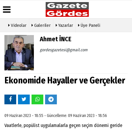
Videolar
Galeriler
Yazarlar
Üye Paneli
Üye Paneli
Hava
Köşe
Künye
Ahmet İNCE
Durumu
Yazarları
Haber
İletişim
Arşivi
Gazete
Video
gordesgazetesi@gmail.com
Çerez
Manşetleri
Galeri
Gazete
Politikası
Arşivi
Anketler
Foto
Gizlilik
Galeri
Günün
Biyografiler
İlkeleri
Haberleri
Etkinlikler
Ekonomide Hayaller ve Gerçekler
09 Haziran 2023 - 18:55 - Güncelleme: 09 Haziran 2023 - 18:56
Vaatlerle, popülist uygulamalarla geçen seçim dönemi geride