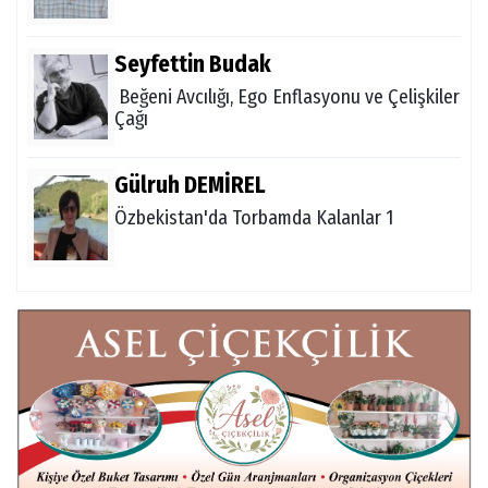
Seyfettin Budak
Beğeni Avcılığı, Ego Enflasyonu ve Çelişkiler
Çağı
Gülruh DEMİREL
Özbekistan'da Torbamda Kalanlar 1
Fatma VURAL
Kanada Gezi Günlüğü
Mert AKAR
Röportaj Serisi-46: Konuk =Prof.Dr.Hakan
Atalay (Psikanaliz)