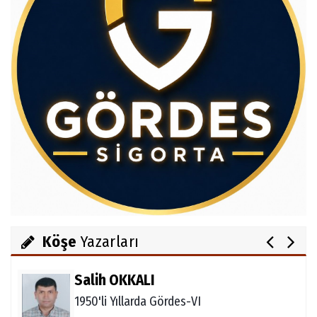
Av.Cenap GÜVEN
Gördesli Şair Alim Atay
Ahmet İNCE
Gördes Ekonomisi Çöküyor mu?
Köşe
Yazarları
Salih OKKALI
1950'li Yıllarda Gördes-VI