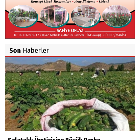
Hüseyin TUNÇAY
Gökçeada Gezimiz-IV
Son
Haberler
İsmail AYBEY
Belma Sebil'i Tanıyor Musunuz?
Prof.Dr.Ayşe İLKER
Adı Sanı Olmak
Eylül SEYHAN
Gezerken Zamanın Kollarındaki Ruhuma
Rastlamak