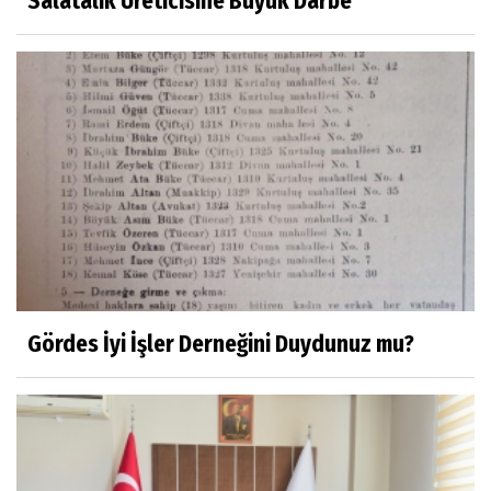
Salatalık Üreticisine Büyük Darbe
Yaşar ATLI
Kahramanlar
Prof.Dr.Süleyman Sami İLKER
Mühendislerin de Sanat Ruhu Olmalı
Dr.Fatih KESKİN
Millî Edebiyat, Millî Şuur, Millî Takım
Gördes İyi İşler Derneğini Duydunuz mu?
Sıracettin ÇELİK
Çalıkuşu