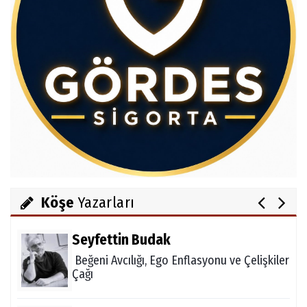
Av.Cenap GÜVEN
Gördesli Şair Alim Atay
Salih OKKALI
1950'li Yıllarda Gördes-VI
Köşe
Yazarları
Seyfettin Budak
Beğeni Avcılığı, Ego Enflasyonu ve Çelişkiler
Çağı