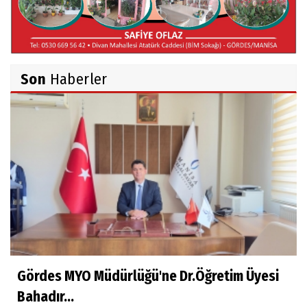
İsmail AYBEY
Belma Sebil'i Tanıyor Musunuz?
Son
Haberler
Ahmet İNCE
Beyaz Gömlekli Adam!
Prof.Dr.Ayşe İLKER
Adı Sanı Olmak
Eylül SEYHAN
Gezerken Zamanın Kollarındaki Ruhuma
Rastlamak
Gördes MYO Müdürlüğü'ne Dr.Öğretim Üyesi
Bahadır...