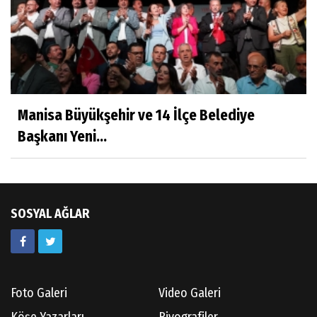
Dr.Tuğçe Yıldırım
Aşı: Toplum Sağlığının Görünmez Kalkanı
Hatice CAVULDAK
Hayatımın İçinden
Manisa Büyükşehir ve 14 İlçe Belediye
Başkanı Yeni...
Av.Ahmet ÖZDEMİR
Güneş Ülkesi Hakkında
SOSYAL AĞLAR
Kazım GERMİYANOĞLU
Gördes Tarihi Araştırmaları
Foto Galeri
Video Galeri
Doç.Dr.İbrahim KOÇ