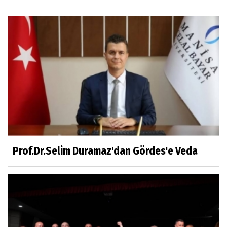
Yaşar ATLI
Kahramanlar
Prof.Dr.Süleyman Sami İLKER
Mühendislerin de Sanat Ruhu Olmalı
Dr.Fatih KESKİN
Millî Edebiyat, Millî Şuur, Millî Takım
Prof.Dr.Selim Duramaz'dan Gördes'e Veda
Sıracettin ÇELİK
Çalıkuşu