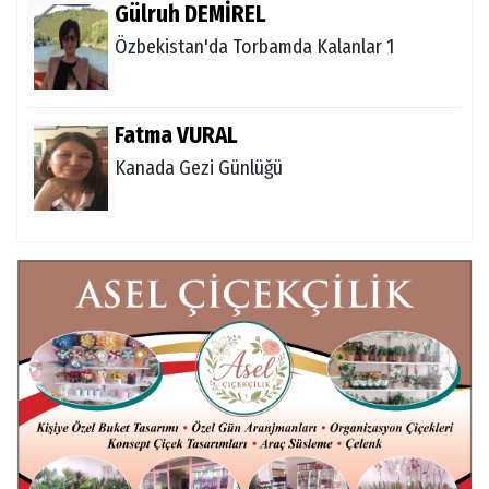
Gülruh DEMİREL
Özbekistan'da Torbamda Kalanlar 1
Fatma VURAL
Kanada Gezi Günlüğü
Mert AKAR
Röportaj Serisi-46: Konuk =Prof.Dr.Hakan
Atalay (Psikanaliz)
Hüseyin TUNÇAY
Gökçeada Gezimiz-IV