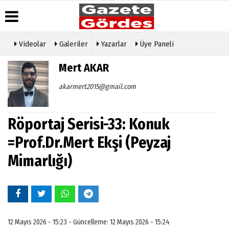
Videolar
Galeriler
Yazarlar
Üye Paneli
Üye Paneli
Hava
Köşe
Künye
Mert AKAR
Durumu
Yazarları
Haber
İletişim
Arşivi
Gazete
Video
akarmert2015@gmail.com
Çerez
Manşetleri
Galeri
Gazete
Politikası
Arşivi
Anketler
Foto
Gizlilik
Galeri
Röportaj Serisi-33: Konuk
Günün
Biyografiler
İlkeleri
Haberleri
Etkinlikler
=Prof.Dr.Mert Ekşi (Peyzaj
Mimarlığı)
12 Mayıs 2026 - 15:23 - Güncelleme: 12 Mayıs 2026 - 15:24