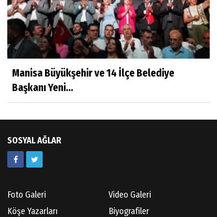
Aşı: Toplum Sağlığının Görünmez Kalkanı
Hatice CAVULDAK
Hayatımın İçinden
Manisa Büyükşehir ve 14 İlçe Belediye
Başkanı Yeni...
Av.Ahmet ÖZDEMİR
Güneş Ülkesi Hakkında
SOSYAL AĞLAR
Kazım GERMİYANOĞLU
Gördes Tarihi Araştırmaları
Foto Galeri
Video Galeri
Doç.Dr.İbrahim KOÇ
Köşe Yazarları
Biyografiler