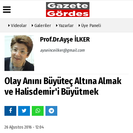
Videolar
Galeriler
Yazarlar
Üye Paneli
Üye Paneli
Hava
Köşe
Künye
Prof.Dr.Ayşe İLKER
Durumu
Yazarları
Haber
İletişim
Arşivi
Gazete
Video
ayseinceilker@gmail.com
Çerez
Manşetleri
Galeri
Gazete
Politikası
Arşivi
Anketler
Foto
Gizlilik
Galeri
Günün
Biyografiler
İlkeleri
Haberleri
Etkinlikler
Olay Anını Büyüteç Altına Almak
ve Halisdemir'i Büyütmek
26 Ağustos 2016 - 12:04