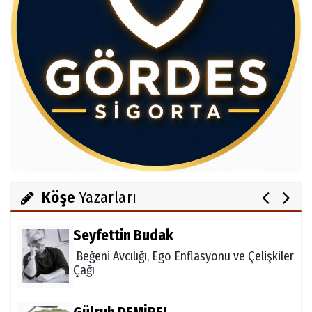
Av.Cenap GÜVEN
Gördesli Şair Alim Atay
Salih OKKALI
1950'li Yıllarda Gördes-VI
Köşe
Yazarları
Seyfettin Budak
Beğeni Avcılığı, Ego Enflasyonu ve Çelişkiler
Çağı