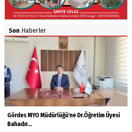
Belma Sebil'i Tanıyor Musunuz?
Son
Haberler
Ahmet İNCE
Beyaz Gömlekli Adam!
Prof.Dr.Ayşe İLKER
Adı Sanı Olmak
Eylül SEYHAN
Gezerken Zamanın Kollarındaki Ruhuma
Rastlamak
Gördes MYO Müdürlüğü'ne Dr.Öğretim Üyesi
Bahadır...
Yaşar ATLI