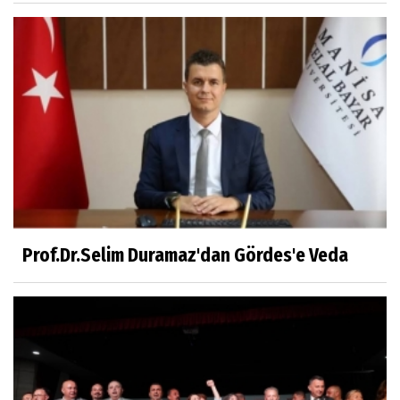
Kahramanlar
Prof.Dr.Süleyman Sami İLKER
Mühendislerin de Sanat Ruhu Olmalı
Dr.Fatih KESKİN
Millî Edebiyat, Millî Şuur, Millî Takım
Prof.Dr.Selim Duramaz'dan Gördes'e Veda
Sıracettin ÇELİK
Çalıkuşu
Dr.Tuğçe Yıldırım