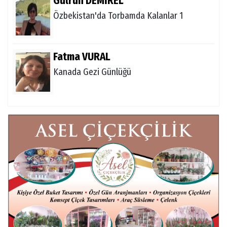
Gülruh DEMİREL
Özbekistan'da Torbamda Kalanlar 1
Fatma VURAL
Kanada Gezi Günlüğü
Mert AKAR
Röportaj Serisi-46: Konuk =Prof.Dr.Hakan
Atalay (Psikanaliz)
Hüseyin TUNÇAY
Gökçeada Gezimiz-IV
İsmail AYBEY