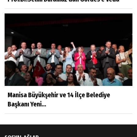
Sıracettin ÇELİK
Çalıkuşu
Dr.Tuğçe Yıldırım
Aşı: Toplum Sağlığının Görünmez Kalkanı
Hatice CAVULDAK
Hayatımın İçinden
Manisa Büyükşehir ve 14 İlçe Belediye
Başkanı Yeni...
Av.Ahmet ÖZDEMİR
Güneş Ülkesi Hakkında