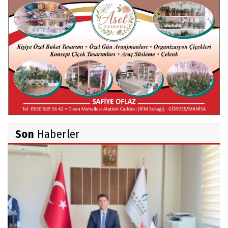
Hüseyin TUNÇAY
Gökçeada Gezimiz-IV
İsmail AYBEY
Belma Sebil'i Tanıyor Musunuz?
Son
Haberler
Ahmet İNCE
Beyaz Gömlekli Adam!
Prof.Dr.Ayşe İLKER
Adı Sanı Olmak