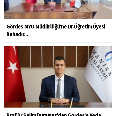
Eylül SEYHAN
Gezerken Zamanın Kollarındaki Ruhuma
Rastlamak
Gördes MYO Müdürlüğü'ne Dr.Öğretim Üyesi
Bahadır...
Yaşar ATLI
Kahramanlar
Prof.Dr.Süleyman Sami İLKER
Mühendislerin de Sanat Ruhu Olmalı
Dr.Fatih KESKİN
Millî Edebiyat, Millî Şuur, Millî Takım
Prof.Dr.Selim Duramaz'dan Gördes'e Veda