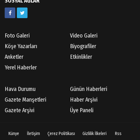
SOSYAL AĞLAR
Kazım GERMİYANOĞLU
Gördes Tarihi Araştırmaları
Foto Galeri
Video Galeri
Doç.Dr.İbrahim KOÇ
Köşe Yazarları
Biyografiler
Anılarım-186
Anketler
Etkinlikler
Yerel Haberler
Cüneyt AYBEY
Hava Durumu
Günün Haberleri
Hisarcıların Son Şairini Uğurlarken
Gazete Manşetleri
Haber Arşivi
Gazete Arşivi
Üye Paneli
Necati KÜÇÜK
Ben Bir Yazar Adayıyım Gülhane Parkında
Künye
İletişim
Çerez Politikası
Gizlilik İlkeleri
Rss