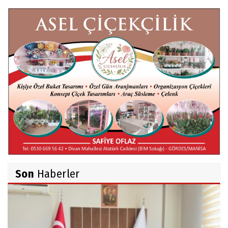
Mert AKAR
Röportaj Serisi-46: Konuk =Prof.Dr.Hakan
Atalay (Psikanaliz)
Hüseyin TUNÇAY
Gökçeada Gezimiz-IV
İsmail AYBEY
Belma Sebil'i Tanıyor Musunuz?
Son
Haberler
Ahmet İNCE
Beyaz Gömlekli Adam!