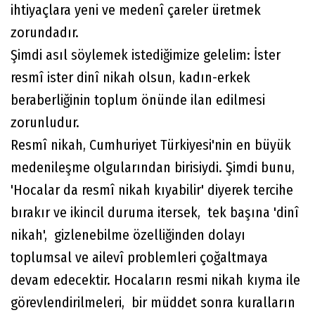
ihtiyaçlara yeni ve medenî çareler üretmek
zorundadır.
Şimdi asıl söylemek istediğimize gelelim: İster
resmî ister dinî nikah olsun, kadın-erkek
beraberliğinin toplum önünde ilan edilmesi
zorunludur.
Resmî nikah, Cumhuriyet Türkiyesi'nin en büyük
medenileşme olgularından birisiydi. Şimdi bunu,
'Hocalar da resmî nikah kıyabilir' diyerek tercihe
bırakır ve ikincil duruma itersek, tek başına 'dinî
nikah', gizlenebilme özelliğinden dolayı
toplumsal ve ailevî problemleri çoğaltmaya
devam edecektir. Hocaların resmi nikah kıyma ile
görevlendirilmeleri, bir müddet sonra kuralların