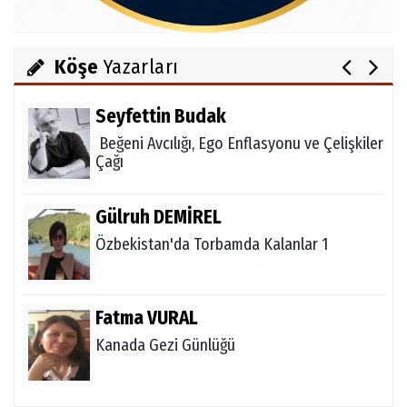
Salih OKKALI
1950'li Yıllarda Gördes-VI
Köşe
Yazarları
Seyfettin Budak
Beğeni Avcılığı, Ego Enflasyonu ve Çelişkiler
Çağı
Gülruh DEMİREL
Özbekistan'da Torbamda Kalanlar 1
Fatma VURAL
Kanada Gezi Günlüğü