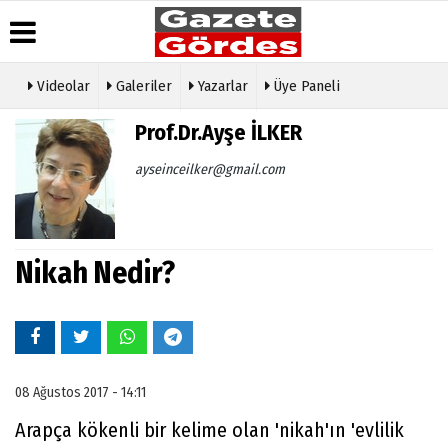
Videolar
Galeriler
Yazarlar
Üye Paneli
Üye Paneli
Hava
Köşe
Künye
Prof.Dr.Ayşe İLKER
Durumu
Yazarları
Haber
İletişim
Arşivi
Gazete
Video
ayseinceilker@gmail.com
Çerez
Manşetleri
Galeri
Gazete
Politikası
Arşivi
Anketler
Foto
Gizlilik
Galeri
Günün
Biyografiler
İlkeleri
Haberleri
Etkinlikler
Nikah Nedir?
08 Ağustos 2017 - 14:11
Arapça kökenli bir kelime olan 'nikah'ın 'evlilik