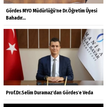
Gezerken Zamanın Kollarındaki Ruhuma
Rastlamak
Gördes MYO Müdürlüğü'ne Dr.Öğretim Üyesi
Bahadır...
Yaşar ATLI
Kahramanlar
Prof.Dr.Süleyman Sami İLKER
Mühendislerin de Sanat Ruhu Olmalı
Dr.Fatih KESKİN
Millî Edebiyat, Millî Şuur, Millî Takım
Prof.Dr.Selim Duramaz'dan Gördes'e Veda
Sıracettin ÇELİK