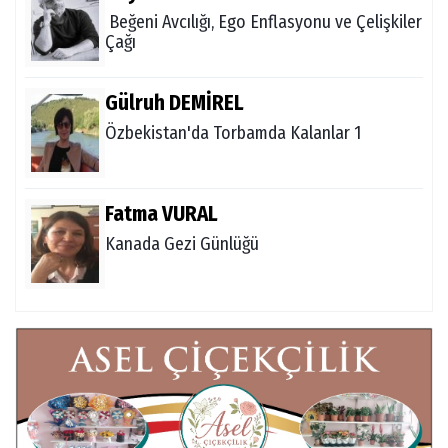
Beğeni Avcılığı, Ego Enflasyonu ve Çelişkiler
Çağı
Gülruh DEMİREL
Özbekistan'da Torbamda Kalanlar 1
Fatma VURAL
Kanada Gezi Günlüğü
Mert AKAR
Röportaj Serisi-46: Konuk =Prof.Dr.Hakan
Atalay (Psikanaliz)
Hüseyin TUNÇAY