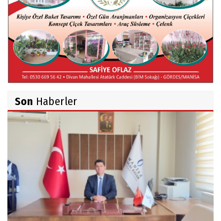
Gökçeada Gezimiz-IV
İsmail AYBEY
Belma Sebil'i Tanıyor Musunuz?
Son
Haberler
Ahmet İNCE
Beyaz Gömlekli Adam!
Prof.Dr.Ayşe İLKER
Adı Sanı Olmak
Eylül SEYHAN