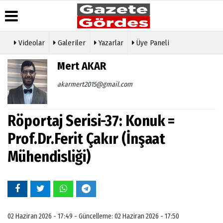
Videolar
Galeriler
Yazarlar
Üye Paneli
Üye Paneli
Hava
Köşe
Künye
Mert AKAR
Durumu
Yazarları
Haber
İletişim
Arşivi
Gazete
Video
akarmert2015@gmail.com
Çerez
Manşetleri
Galeri
Gazete
Politikası
Arşivi
Anketler
Foto
Gizlilik
Galeri
Röportaj Serisi-37: Konuk =
Günün
Biyografiler
İlkeleri
Haberleri
Etkinlikler
Prof.Dr.Ferit Çakır (İnşaat
Mühendisliği)
02 Haziran 2026 - 17:49 - Güncelleme: 02 Haziran 2026 - 17:50