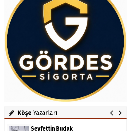
Av.Cenap GÜVEN
Gördesli Şair Alim Atay
Salih OKKALI
1950'li Yıllarda Gördes-VI
Köşe
Yazarları
Seyfettin Budak