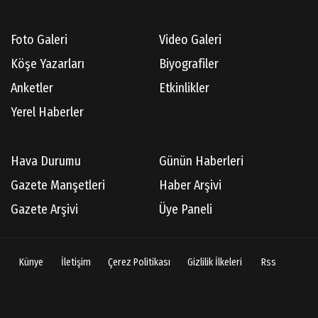
Gördes Tarihi Araştırmaları
Foto Galeri
Video Galeri
Doç.Dr.İbrahim KOÇ
Köşe Yazarları
Biyografiler
Anılarım-186
Anketler
Etkinlikler
Yerel Haberler
Cüneyt AYBEY
Hava Durumu
Günün Haberleri
Hisarcıların Son Şairini Uğurlarken
Gazete Manşetleri
Haber Arşivi
Gazete Arşivi
Üye Paneli
Necati KÜÇÜK
Ben Bir Yazar Adayıyım Gülhane Parkında
Künye
İletişim
Çerez Politikası
Gizlilik İlkeleri
Rss
Av.Cenap GÜVEN