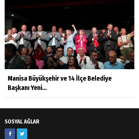
Çalıkuşu
Dr.Tuğçe Yıldırım
Aşı: Toplum Sağlığının Görünmez Kalkanı
Hatice CAVULDAK
Hayatımın İçinden
Manisa Büyükşehir ve 14 İlçe Belediye
Başkanı Yeni...
Av.Ahmet ÖZDEMİR
Güneş Ülkesi Hakkında
SOSYAL AĞLAR
Kazım GERMİYANOĞLU