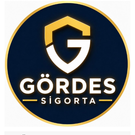
Av.Cenap GÜVEN
Gördesli Şair Alim Atay
Salih OKKALI
1950'li Yıllarda Gördes-VI