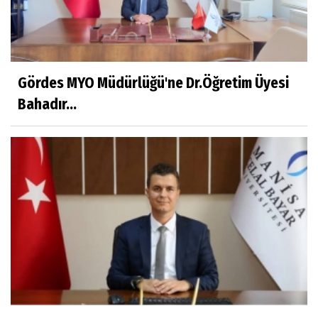
Eylül SEYHAN
Gezerken Zamanın Kollarındaki Ruhuma
Rastlamak
Gördes MYO Müdürlüğü'ne Dr.Öğretim Üyesi
Bahadır...
Yaşar ATLI
Kahramanlar
Prof.Dr.Süleyman Sami İLKER
Mühendislerin de Sanat Ruhu Olmalı
Dr.Fatih KESKİN
Millî Edebiyat, Millî Şuur, Millî Takım