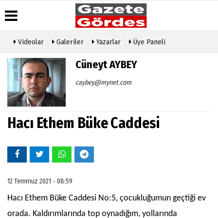
Videolar
Galeriler
Yazarlar
Üye Paneli
Üye Paneli
Hava
Köşe
Künye
Cüneyt AYBEY
Durumu
Yazarları
Haber
İletişim
Arşivi
Gazete
Video
caybey@mynet.com
Çerez
Manşetleri
Galeri
Gazete
Politikası
Arşivi
Anketler
Foto
Gizlilik
Galeri
Günün
Biyografiler
İlkeleri
Hacı Ethem Büke Caddesi
Haberleri
Etkinlikler
12 Temmuz 2021 - 08:59
Hacı Ethem Büke Caddesi No:5, çocukluğumun geçtiği ev
orada. Kaldırımlarında top oynadığım, yollarında