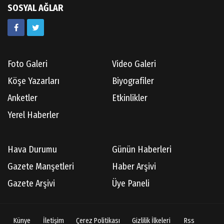
SOSYAL AĞLAR
Kazım GERMİYANOĞLU
Gördes Tarihi Araştırmaları
Foto Galeri
Video Galeri
Doç.Dr.İbrahim KOÇ
Köşe Yazarları
Biyografiler
Anılarım-186
Anketler
Etkinlikler
Yerel Haberler
Cüneyt AYBEY
Hava Durumu
Günün Haberleri
Hisarcıların Son Şairini Uğurlarken
Gazete Manşetleri
Haber Arşivi
Gazete Arşivi
Üye Paneli
Necati KÜÇÜK
Ben Bir Yazar Adayıyım Gülhane Parkında
Künye
İletişim
Çerez Politikası
Gizlilik İlkeleri
Rss