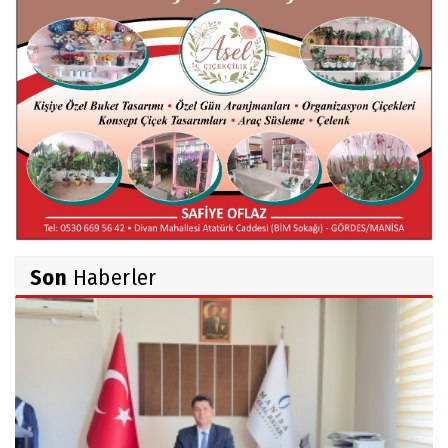
Hüseyin TUNÇAY
Gökçeada Gezimiz-IV
İsmail AYBEY
Belma Sebil'i Tanıyor Musunuz?
Son
Haberler
Ahmet İNCE
Beyaz Gömlekli Adam!
Prof.Dr.Ayşe İLKER
Adı Sanı Olmak