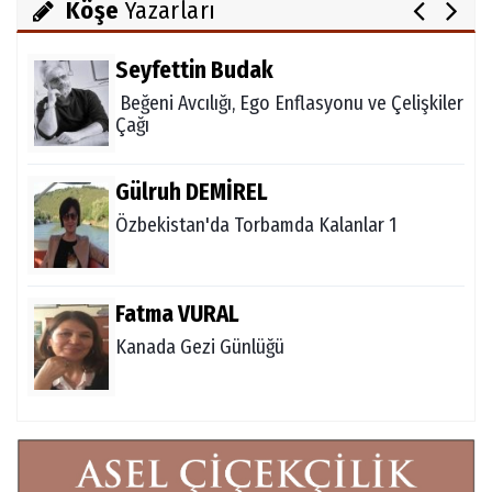
Köşe
Yazarları
Seyfettin Budak
Beğeni Avcılığı, Ego Enflasyonu ve Çelişkiler
Çağı
Gülruh DEMİREL
Özbekistan'da Torbamda Kalanlar 1
Fatma VURAL
Kanada Gezi Günlüğü
Mert AKAR
Röportaj Serisi-46: Konuk =Prof.Dr.Hakan
Atalay (Psikanaliz)