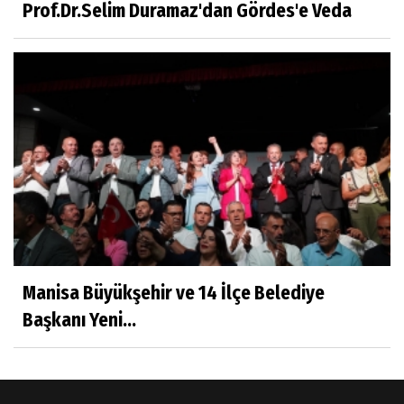
Prof.Dr.Selim Duramaz'dan Gördes'e Veda
Sıracettin ÇELİK
Çalıkuşu
Dr.Tuğçe Yıldırım
Aşı: Toplum Sağlığının Görünmez Kalkanı
Hatice CAVULDAK
Hayatımın İçinden
Manisa Büyükşehir ve 14 İlçe Belediye
Başkanı Yeni...
Av.Ahmet ÖZDEMİR
Güneş Ülkesi Hakkında