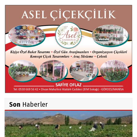
Fatma VURAL
Kanada Gezi Günlüğü
Mert AKAR
Röportaj Serisi-46: Konuk =Prof.Dr.Hakan
Atalay (Psikanaliz)
Hüseyin TUNÇAY
Gökçeada Gezimiz-IV
Son
Haberler
İsmail AYBEY
Belma Sebil'i Tanıyor Musunuz?