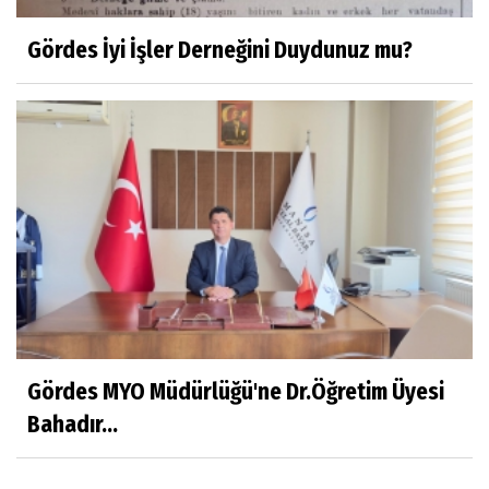
Dr.Fatih KESKİN
Millî Edebiyat, Millî Şuur, Millî Takım
Gördes İyi İşler Derneğini Duydunuz mu?
Sıracettin ÇELİK
Çalıkuşu
Dr.Tuğçe Yıldırım
Aşı: Toplum Sağlığının Görünmez Kalkanı
Hatice CAVULDAK
Gördes MYO Müdürlüğü'ne Dr.Öğretim Üyesi
Hayatımın İçinden
Bahadır...