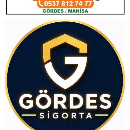
Av.Cenap GÜVEN
Gördesli Şair Alim Atay