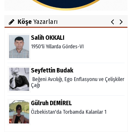
Ahmet İNCE
Gördes Ekonomisi Çöküyor mu?
Köşe
Yazarları
Salih OKKALI
1950'li Yıllarda Gördes-VI
Seyfettin Budak
Beğeni Avcılığı, Ego Enflasyonu ve Çelişkiler
Çağı
Gülruh DEMİREL
Özbekistan'da Torbamda Kalanlar 1