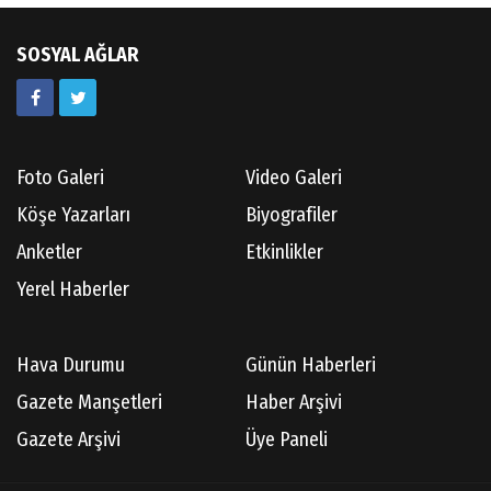
Av.Ahmet ÖZDEMİR
Güneş Ülkesi Hakkında
SOSYAL AĞLAR
Kazım GERMİYANOĞLU
Gördes Tarihi Araştırmaları
Foto Galeri
Video Galeri
Köşe Yazarları
Biyografiler
Doç.Dr.İbrahim KOÇ
Anketler
Etkinlikler
Anılarım-186
Yerel Haberler
Cüneyt AYBEY
Hava Durumu
Günün Haberleri
Hisarcıların Son Şairini Uğurlarken
Gazete Manşetleri
Haber Arşivi
Gazete Arşivi
Üye Paneli
Necati KÜÇÜK