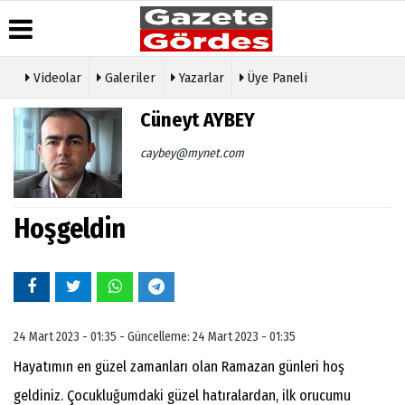
Videolar
Galeriler
Yazarlar
Üye Paneli
Üye Paneli
Hava
Köşe
Künye
Cüneyt AYBEY
Durumu
Yazarları
Haber
İletişim
Arşivi
Gazete
Video
caybey@mynet.com
Çerez
Manşetleri
Galeri
Gazete
Politikası
Arşivi
Anketler
Foto
Gizlilik
Galeri
Günün
Biyografiler
İlkeleri
Hoşgeldin
Haberleri
Etkinlikler
24 Mart 2023 - 01:35 - Güncelleme: 24 Mart 2023 - 01:35
Hayatımın en güzel zamanları olan Ramazan günleri hoş
geldiniz. Çocukluğumdaki güzel hatıralardan, ilk orucumu