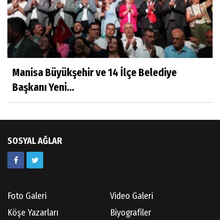
Aşı: Toplum Sağlığının Görünmez Kalkanı
Hatice CAVULDAK
Hayatımın İçinden
Manisa Büyükşehir ve 14 İlçe Belediye
Başkanı Yeni...
Av.Ahmet ÖZDEMİR
Güneş Ülkesi Hakkında
SOSYAL AĞLAR
Kazım GERMİYANOĞLU
Gördes Tarihi Araştırmaları
Foto Galeri
Video Galeri
Doç.Dr.İbrahim KOÇ
Köşe Yazarları
Biyografiler