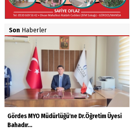
Belma Sebil'i Tanıyor Musunuz?
Son
Haberler
Ahmet İNCE
Beyaz Gömlekli Adam!
Prof.Dr.Ayşe İLKER
Adı Sanı Olmak
Eylül SEYHAN
Gezerken Zamanın Kollarındaki Ruhuma
Rastlamak
Gördes MYO Müdürlüğü'ne Dr.Öğretim Üyesi
Bahadır...
Yaşar ATLI