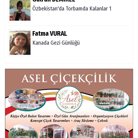
Özbekistan'da Torbamda Kalanlar 1
Fatma VURAL
Kanada Gezi Günlüğü
Mert AKAR
Röportaj Serisi-46: Konuk =Prof.Dr.Hakan
Atalay (Psikanaliz)
Hüseyin TUNÇAY
Gökçeada Gezimiz-IV
İsmail AYBEY