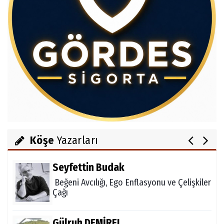
Av.Cenap GÜVEN
Gördesli Şair Alim Atay
Salih OKKALI
1950'li Yıllarda Gördes-VI
Köşe
Yazarları
Seyfettin Budak
Beğeni Avcılığı, Ego Enflasyonu ve Çelişkiler
Çağı
Gülruh DEMİREL