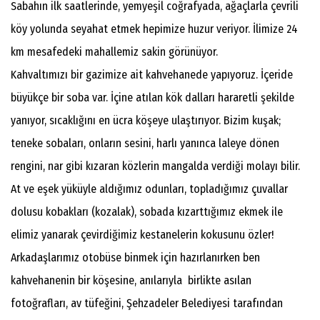
Sabahın ilk saatlerinde, yemyeşil coğrafyada, ağaçlarla çevrili
köy yolunda seyahat etmek hepimize huzur veriyor. İlimize 24
km mesafedeki mahallemiz sakin görünüyor.
Kahvaltımızı bir gazimize ait kahvehanede yapıyoruz. İçeride
büyükçe bir soba var. İçine atılan kök dalları hararetli şekilde
yanıyor, sıcaklığını en ücra köşeye ulaştırıyor. Bizim kuşak;
teneke sobaları, onların sesini, harlı yanınca laleye dönen
rengini, nar gibi kızaran közlerin mangalda verdiği molayı bilir.
At ve eşek yüküyle aldığımız odunları, topladığımız çuvallar
dolusu kobakları (kozalak), sobada kızarttığımız ekmek ile
elimiz yanarak çevirdiğimiz kestanelerin kokusunu özler!
Arkadaşlarımız otobüse binmek için hazırlanırken ben
kahvehanenin bir köşesine, anılarıyla birlikte asılan
fotoğrafları, av tüfeğini, Şehzadeler Belediyesi tarafından