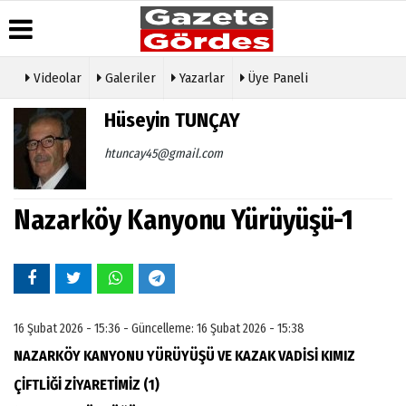
Videolar
Galeriler
Yazarlar
Üye Paneli
Üye Paneli
Hava
Köşe
Künye
Hüseyin TUNÇAY
Durumu
Yazarları
Haber
İletişim
Arşivi
Gazete
Video
htuncay45@gmail.com
Çerez
Manşetleri
Galeri
Gazete
Politikası
Arşivi
Anketler
Foto
Gizlilik
Galeri
Nazarköy Kanyonu Yürüyüşü-1
Günün
Biyografiler
İlkeleri
Haberleri
Etkinlikler
16 Şubat 2026 - 15:36 - Güncelleme: 16 Şubat 2026 - 15:38
NAZARKÖY KANYONU YÜRÜYÜŞÜ VE KAZAK VADİSİ KIMIZ
ÇİFTLİĞİ ZİYARETİMİZ (1)