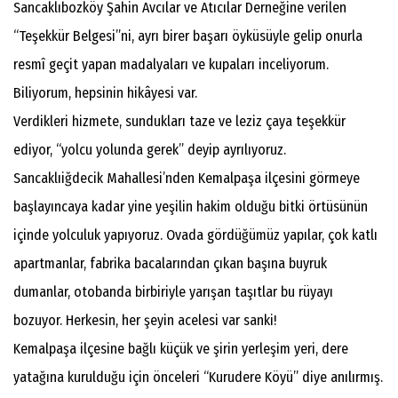
Sancaklıbozköy Şahin Avcılar ve Atıcılar Derneğine verilen
“Teşekkür Belgesi”ni, ayrı birer başarı öyküsüyle gelip onurla
resmî geçit yapan madalyaları ve kupaları inceliyorum.
Biliyorum, hepsinin hikâyesi var.
Verdikleri hizmete, sundukları taze ve leziz çaya teşekkür
ediyor, “yolcu yolunda gerek” deyip ayrılıyoruz.
Sancaklıiğdecik Mahallesi’nden Kemalpaşa ilçesini görmeye
başlayıncaya kadar yine yeşilin hakim olduğu bitki örtüsünün
içinde yolculuk yapıyoruz. Ovada gördüğümüz yapılar, çok katlı
apartmanlar, fabrika bacalarından çıkan başına buyruk
dumanlar, otobanda birbiriyle yarışan taşıtlar bu rüyayı
bozuyor. Herkesin, her şeyin acelesi var sanki!
Kemalpaşa ilçesine bağlı küçük ve şirin yerleşim yeri, dere
yatağına kurulduğu için önceleri “Kurudere Köyü” diye anılırmış.