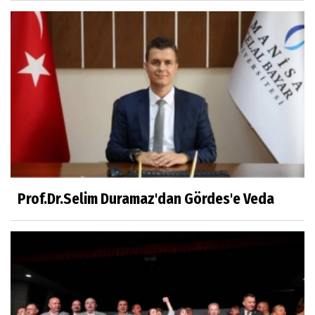
Kahramanlar
Prof.Dr.Süleyman Sami İLKER
Mühendislerin de Sanat Ruhu Olmalı
Dr.Fatih KESKİN
Millî Edebiyat, Millî Şuur, Millî Takım
Prof.Dr.Selim Duramaz'dan Gördes'e Veda
Sıracettin ÇELİK
Çalıkuşu
Dr.Tuğçe Yıldırım