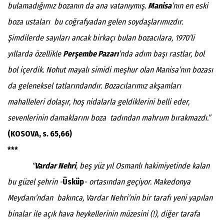
bulamadığımız bozanın da ana vatanıymış.
Manisa
’nın en eski
boza ustaları bu coğrafyadan gelen soydaşlarımızdır.
Şimdilerde sayıları ancak birkaçı bulan bozacılara, 1970’li
yıllarda özellikle
Perşembe Pazarı
’nda adım başı rastlar, bol
bol içerdik. Nohut mayalı simidi meşhur olan Manisa’nın bozası
da geleneksel tatlarındandır. Bozacılarımız akşamları
mahalleleri dolaşır, hoş nidalarla geldiklerini belli eder,
sevenlerinin damaklarını boza tadından mahrum bırakmazdı.”
(KOSOVA, s. 65,66)
***
“
Vardar Nehri
, beş yüz yıl Osmanlı hakimiyetinde kalan
bu güzel şehrin -
Üsküp
- ortasından geçiyor. Makedonya
Meydanı’ndan bakınca, Vardar Nehri’nin bir tarafı yeni yapılan
binalar ile açık hava heykellerinin müzesini (!), diğer tarafa