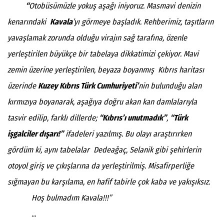
“
Otobüsümüzle yokuş aşağı iniyoruz. Masmavi denizin
kenarındaki
Kavala
’yı görmeye başladık. Rehberimiz, taşıtların
yavaşlamak zorunda olduğu virajın sağ tarafına, özenle
yerleştirilen büyükçe bir tabelaya dikkatimizi çekiyor. Mavi
zemin üzerine yerleştirilen, beyaza boyanmış Kıbrıs haritası
üzerinde
Kuzey Kıbrıs Türk Cumhuriyeti’
nin bulunduğu alan
kırmızıya boyanarak, aşağıya doğru akan kan damlalarıyla
tasvir edilip, farklı dillerde;
“Kıbrıs’ı unutmadık”
,
“Türk
işgalciler dışarı!”
ifadeleri yazılmış. Bu olayı araştırırken
gördüm ki, aynı tabelalar Dedeağaç, Selanik gibi şehirlerin
otoyol giriş ve çıkışlarına da yerleştirilmiş. Misafirperliğe
sığmayan bu karşılama, en hafif tabirle çok kaba ve yakışıksız.
Hoş bulmadım Kavala!!!”
...