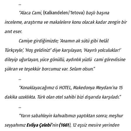
...
“Alaca Cami,
(Kalkandelen/Tetova)
başlı başına
inceleme, araştırma ve makalelere konu olacak kadar zengin bir
anıt eser.
Camiye girdiğimizde; ‘Anamın ak sütü gibi helâl
Türkçeyle’, ‘Hoş geldiniz!’ diye karşılayan, ‘Hayırlı yolculuklar!’
dileyip uğurlayan, yüce gönüllü, aydınlık yüzlü cami görevlisine
şükran ve teşekkür borcumuz var. Selam olsun.”
...
“Konaklayacağımız G HOTEL, Makedonya Meydanı’na 15
dakika uzaklıkta. Türk olan otel sahibi bizi dışarıda karşıladı.”
...
“Yarın sabahleyin kahvaltımızı yaptıktan sonra; meşhur
seyyahımız
Evliya Çelebi’
nin
(1661
), 12 eşsiz mesire yerinden