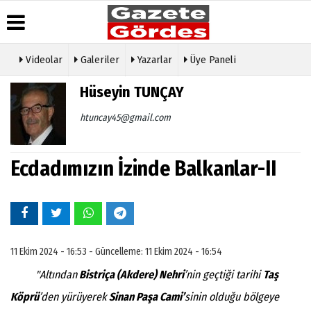
Videolar
Galeriler
Yazarlar
Üye Paneli
Üye Paneli
Hava
Köşe
Künye
Hüseyin TUNÇAY
Durumu
Yazarları
Haber
İletişim
Arşivi
Gazete
Video
htuncay45@gmail.com
Çerez
Manşetleri
Galeri
Gazete
Politikası
Arşivi
Anketler
Foto
Gizlilik
Galeri
Ecdadımızın İzinde Balkanlar-II
Günün
Biyografiler
İlkeleri
Haberleri
Etkinlikler
11 Ekim 2024 - 16:53 - Güncelleme: 11 Ekim 2024 - 16:54
"
Altından
Bistriça (Akdere) Nehri
’nin geçtiği tarihi
Taş
Köprü
’den yürüyerek
Sinan Paşa Cami’
sinin olduğu bölgeye