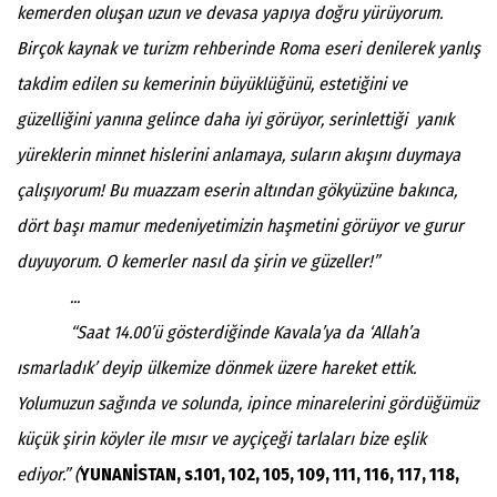
kemerden oluşan uzun ve devasa yapıya doğru yürüyorum.
Birçok kaynak ve turizm rehberinde Roma eseri denilerek yanlış
takdim edilen su kemerinin büyüklüğünü, estetiğini ve
güzelliğini yanına gelince daha iyi görüyor, serinlettiği yanık
yüreklerin minnet hislerini anlamaya, suların akışını duymaya
çalışıyorum! Bu muazzam eserin altından gökyüzüne bakınca,
dört başı mamur medeniyetimizin haşmetini görüyor ve gurur
duyuyorum. O kemerler nasıl da şirin ve güzeller!”
...
“Saat 14.00’ü gösterdiğinde Kavala’ya da ‘Allah’a
ısmarladık’ deyip ülkemize dönmek üzere hareket ettik.
Yolumuzun sağında ve solunda, ipince minarelerini gördüğümüz
küçük şirin köyler ile mısır ve ayçiçeği tarlaları bize eşlik
ediyor.” (
YUNANİSTAN, s.101, 102, 105, 109, 111, 116, 117, 118,