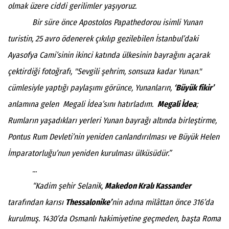
olmak üzere ciddi gerilimler yaşıyoruz.
Bir süre önce Apostolos Papathedorou isimli Yunan
turistin, 25 avro ödenerek çıkılıp gezilebilen İstanbul’daki
Ayasofya Cami’sinin ikinci katında ülkesinin bayrağını açarak
çektirdiği fotoğrafı, "Sevgili şehrim, sonsuza kadar Yunan."
cümlesiyle yaptığı paylaşımı görünce, Yunanların,
‘Büyük fikir’
anlamına gelen Megali İdea’sını hatırladım.
Megali İdea
;
Rumların yaşadıkları yerleri Yunan bayrağı altında birleştirme,
Pontus Rum Devleti’nin yeniden canlandırılması ve Büyük Helen
İmparatorluğu’nun yeniden kurulması ülküsüdür.”
...
“Kadim şehir Selanik,
Makedon Kralı Kassander
tarafından karısı
Thessalonike’
nin adına milâttan önce 316’da
kurulmuş. 1430’da Osmanlı hakimiyetine geçmeden, başta Roma