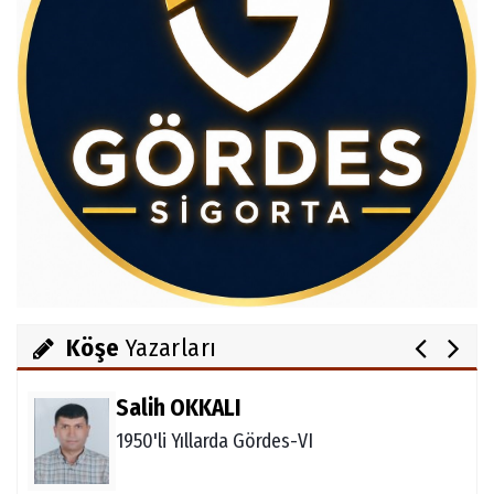
Av.Cenap GÜVEN
Gördesli Şair Alim Atay
Ahmet İNCE
Gördes Ekonomisi Çöküyor mu?
Köşe
Yazarları
Salih OKKALI
1950'li Yıllarda Gördes-VI