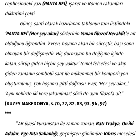
cephesindeki yazı
(PANTA REİ)
, işaret ve Romen rakamları
dikkatimi çekti.
Güneş saati olarak hazırlanan tablonun tam üstündeki
‘PANTA REİ’ (Her şey akar)
sözlerinin
Yunan filozof Heraklit’
e ait
olduğunu öğrendim. ‘Evren, boyuna akan bir süreçtir, başı sonu
olmayan bir değişmedir. Hiç durmayan bu değişme içinde
kalan, sürüp giden hiçbir şey yoktur.’ temel felsefesi ve akıp
giden zamanın sembolü saat ile mükemmel bir kompozisyon
oluşturulmuş. Çok hoşuma gitti doğrusu. Evet, ‘Her şey akar...’.
‘Aynı nehirde iki kere yıkanılmaz.’ sözü de aynı filozofa ait.”
(KUZEY MAKEDONYA, s.70, 72, 82, 83, 93, 94, 97)
***
“
AB üyesi Yunanistan ile zaman zaman,
Batı Trakya
,
On iki
Adalar
,
Ege Kıta Sahanlığı
, geçmişten günümüze
Kıbrıs
meselesi