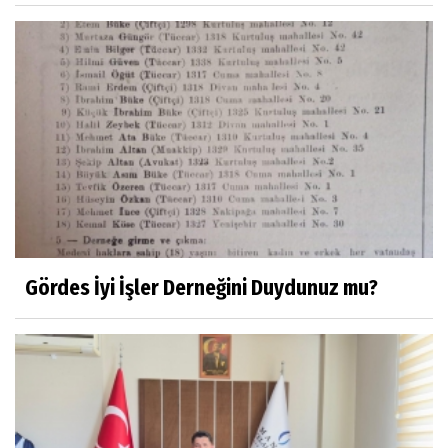
Yaşar ATLI
Kahramanlar
Prof.Dr.Süleyman Sami İLKER
Mühendislerin de Sanat Ruhu Olmalı
Dr.Fatih KESKİN
Millî Edebiyat, Millî Şuur, Millî Takım
Gördes İyi İşler Derneğini Duydunuz mu?
Sıracettin ÇELİK
Çalıkuşu