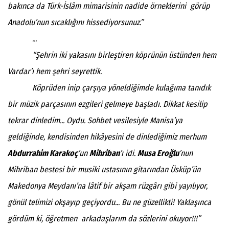
bakınca da Türk-İslâm mimarisinin nadide örneklerini görüp
Anadolu’nun sıcaklığını hissediyorsunuz.”
...
“Şehrin iki yakasını birleştiren köprünün üstünden hem
Vardar’ı hem şehri seyrettik.
Köprüden inip çarşıya yöneldiğimde kulağıma tanıdık
bir müzik parçasının ezgileri gelmeye başladı. Dikkat kesilip
tekrar dinledim... Oydu. Sohbet vesilesiyle Manisa’ya
geldiğinde, kendisinden hikâyesini de dinlediğimiz merhum
Abdurrahim Karakoç
’un
Mihriban
’ı idi.
Musa Eroğlu
’nun
Mihriban bestesi bir musiki ustasının gitarından Üsküp’ün
Makedonya Meydanı’na lâtif bir akşam rüzgârı gibi yayılıyor,
gönül telimizi okşayıp geçiyordu... Bu ne güzellikti! Yaklaşınca
gördüm ki, öğretmen arkadaşlarım da sözlerini okuyor!!!”