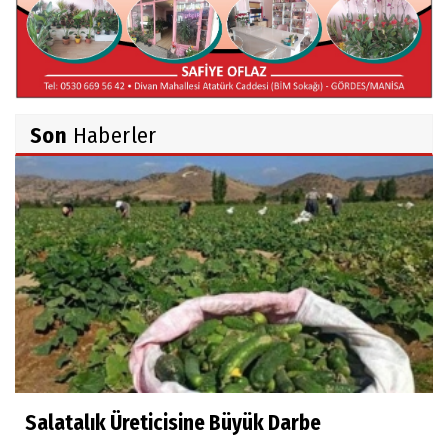
Hüseyin TUNÇAY
Gökçeada Gezimiz-IV
Son
Haberler
İsmail AYBEY
Belma Sebil'i Tanıyor Musunuz?
Prof.Dr.Ayşe İLKER
Adı Sanı Olmak
Eylül SEYHAN
Gezerken Zamanın Kollarındaki Ruhuma
Rastlamak
Salatalık Üreticisine Büyük Darbe