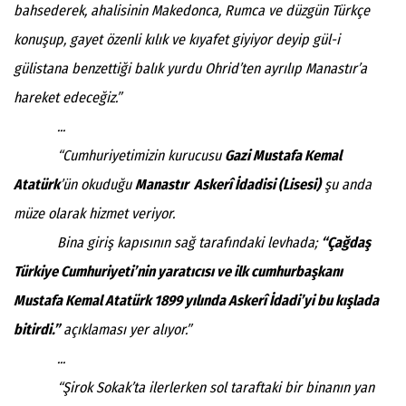
bahsederek, ahalisinin Makedonca, Rumca ve düzgün Türkçe
konuşup, gayet özenli kılık ve kıyafet giyiyor deyip gül-i
gülistana benzettiği balık yurdu Ohrid’ten ayrılıp Manastır’a
hareket edeceğiz.”
...
“Cumhuriyetimizin kurucusu
Gazi Mustafa Kemal
Atatürk
’ün okuduğu
Manastır Askerî İdadisi (Lisesi)
şu anda
müze olarak hizmet veriyor.
Bina giriş kapısının sağ tarafındaki levhada;
“Çağdaş
Türkiye Cumhuriyeti’nin yaratıcısı ve ilk cumhurbaşkanı
Mustafa Kemal Atatürk 1899 yılında Askerî İdadi’yi bu kışlada
bitirdi.”
açıklaması yer alıyor.”
...
“Şirok Sokak’ta ilerlerken sol taraftaki bir binanın yan