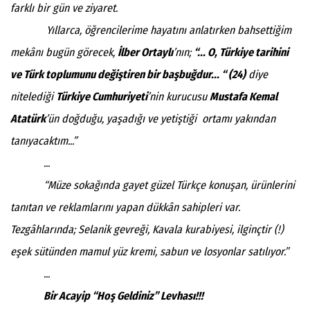
farklı bir gün ve ziyaret.
Yıllarca, öğrencilerime hayatını anlatırken bahsettiğim
mekânı bugün görecek,
İlber Ortaylı
’nın;
“... O, Türkiye tarihini
ve Türk toplumunu değiştiren bir başbuğdur... “ (24)
diye
nitelediği
Türkiye Cumhuriyeti
’nin kurucusu
Mustafa Kemal
Atatürk
’ün doğduğu, yaşadığı ve yetiştiği ortamı yakından
tanıyacaktım...”
...
“Müze sokağında gayet güzel Türkçe konuşan, ürünlerini
tanıtan ve reklamlarını yapan dükkân sahipleri var.
Tezgâhlarında; Selanik gevreği, Kavala kurabiyesi, ilginçtir (!)
eşek sütünden mamul yüz kremi, sabun ve losyonlar satılıyor.”
...
Bir Acayip “Hoş Geldiniz” Levhası!!!