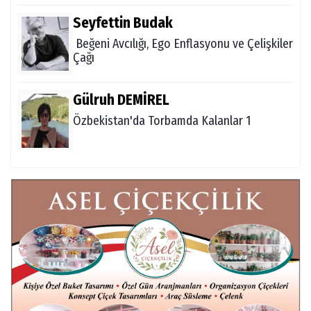
Seyfettin Budak
Beğeni Avcılığı, Ego Enflasyonu ve Çelişkiler
Çağı
Gülruh DEMİREL
Özbekistan'da Torbamda Kalanlar 1
Fatma VURAL
Kanada Gezi Günlüğü
Mert AKAR
Röportaj Serisi-46: Konuk =Prof.Dr.Hakan
Atalay (Psikanaliz)