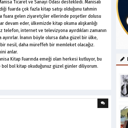
Manisa Ticaret ve Sanayi Odası destekledi. Manisalı
iği fuarda çok fazla kitap satışı olduğunu tahmin
fuara gelen ziyaretçiler ellerinde poşetler dolusu
arlar devam eder, ülkemizde kitap okuma alışkanlığı
iz telefon, internet ve televizyona ayırdıkları zamanın
 ayırırlar. İnanın böyle olursa daha güzel bir ülke,
 bir nesil, daha müreffeh bir memleket olacağız.
ini anlar.
isa Kitap Fuarında emeği olan herkesi kutluyor, bu
bol bol kitap okuduğunuz güzel günler diliyorum.