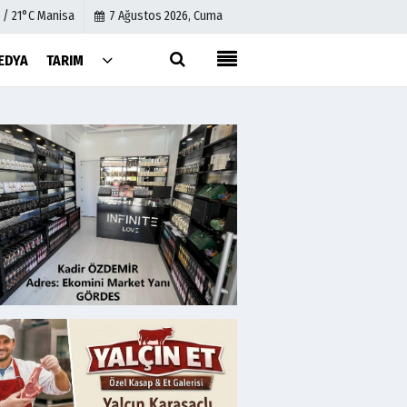
 / 21°C Manisa
7 Ağustos 2026, Cuma
EDYA
TARIM
Künye
İletişim
Çerez Politikası
Gizlilik İlkeleri