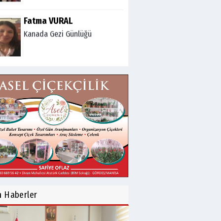
Fatma VURAL
Kanada Gezi Günlüğü
Mert AKAR
Röportaj Serisi-46: Konuk
=Prof.Dr.Hakan Atalay
(Psikanaliz)
Hüseyin TUNÇAY
Gökçeada Gezimiz-IV
İsmail AYBEY
Belma Sebil'i Tanıyor
n
Haberler
Musunuz?