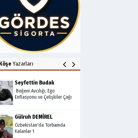
Av.Cenap GÜVEN
Gördesli Şair Alim Atay
Salih OKKALI
1950'li Yıllarda Gördes-VI
Köşe
Yazarları
Seyfettin Budak
Beğeni Avcılığı, Ego
Enflasyonu ve Çelişkiler Çağı
Gülruh DEMİREL
Özbekistan'da Torbamda
Kalanlar 1