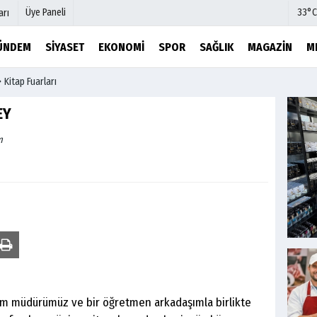
Üye Paneli
33°C
arı
ÜNDEM
SIYASET
EKONOMI
SPOR
SAĞLIK
MAGAZIN
M
Kitap Fuarları
mu
Köşe Yazarları
şetleri
Video Galeri
EY
Foto Galeri
m
r
Etkinlikler
tim müdürümüz ve bir öğretmen arkadaşımla birlikte