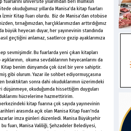
tap fuarlarını üniversite yılarımdan beri mümkün
itede okuduğumuz yıllarda Manisa'da kitap fuarları
 İzmir Kitap Fuarı olurdu. Biz de Manisa'dan otobüse
imizden, tırnağımızdan, harçlıklarımızdan arttırdığımız
larda büyük heyecan duyar, her yayınevinin standında
nasıl geçtiğini anlamaz, saatlerce gezip ayaklarımıza
sevmişimdir. Bu fuarlarda yeni çıkan kitapları
 aşıklarının, okuma sevdalılarının heyecanlarını da
 Kitap benim dünyamda çok özel bir yere sahiptir.
miş gibi olurum. Yazar ile sohbet ediyormuşçasına
en bıraktıktan sonra dahi okuduklarımın üzerimdeki
eri düşünmeye, okuduğumda hissettiğim duyguları
klarımı hücrelerime hazmettiririm.
erkezindeki kitap fuarına çok sayıda yayınevinin
arihleri arasında açık olan Manisa Kitap Fuarı'nda
yazarlar imza günleri düzenledi. Manisa Büyükşehir
u fuarı, Manisa Valiliği, Şehzadeler Belediyesi,