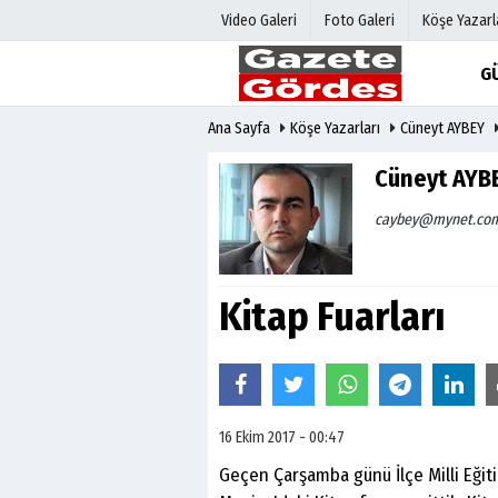
Video Galeri
Foto Galeri
Köşe Yazarl
G
Ana Sayfa
Köşe Yazarları
Cüneyt AYBEY
Üye Paneli
Hava Duru
Haber Arşivi
Gazete Man
Cüneyt AYB
Gazete Arşivi
Anketler
caybey@mynet.co
Günün Haberleri
Biyografile
Kitap Fuarları
16 Ekim 2017 - 00:47
Geçen Çarşamba günü İlçe Milli Eği