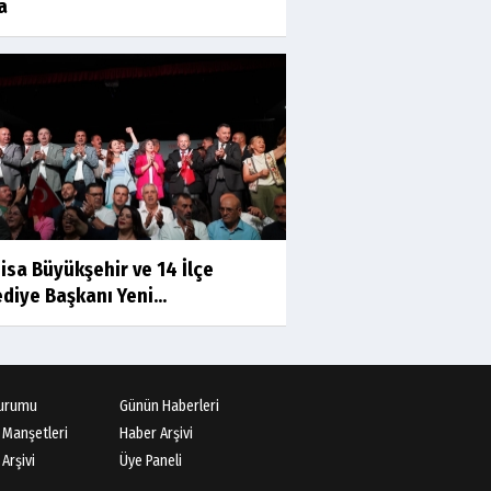
a
Prof.Dr.Süleyman Sami
İLKER
Mühendislerin de Sanat Ruhu
Olmalı
Dr.Fatih KESKİN
Millî Edebiyat, Millî Şuur, Millî
Takım
isa Büyükşehir ve 14 İlçe
Sıracettin ÇELİK
diye Başkanı Yeni...
Çalıkuşu
Dr.Tuğçe Yıldırım
urumu
Günün Haberleri
Aşı: Toplum Sağlığının
 Manşetleri
Haber Arşivi
Görünmez Kalkanı
Arşivi
Üye Paneli