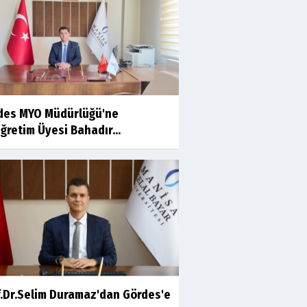
Ahmet İNCE
Beyaz Gömlekli Adam!
Prof.Dr.Ayşe İLKER
des MYO Müdürlüğü'ne
Adı Sanı Olmak
ğretim Üyesi Bahadır...
Eylül SEYHAN
Gezerken Zamanın Kollarındaki
Ruhuma Rastlamak
Yaşar ATLI
Kahramanlar
f.Dr.Selim Duramaz'dan Gördes'e