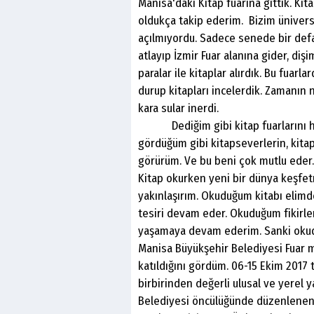
Manisa'daki Kitap fuarına gittik. Ki
oldukça takip ederim. Bizim ünivers
açılmıyordu. Sadece senede bir defa
atlayıp İzmir Fuar alanına gider, diş
paralar ile kitaplar alırdık. Bu fuar
durup kitapları incelerdik. Zamanın 
kara sular inerdi.
Dediğim gibi kitap fuarlarını hep 
gördüğüm gibi kitapseverlerin, kitap
görürüm. Ve bu beni çok mutlu eder.
Kitap okurken yeni bir dünya keşfet
yakınlaşırım. Okuduğum kitabı elimd
tesiri devam eder. Okuduğum fikirl
yaşamaya devam ederim. Sanki okudu
Manisa Büyükşehir Belediyesi Fuar m
katıldığını gördüm. 06-15 Ekim 2017 t
birbirinden değerli ulusal ve yerel 
Belediyesi öncülüğünde düzenlenen b