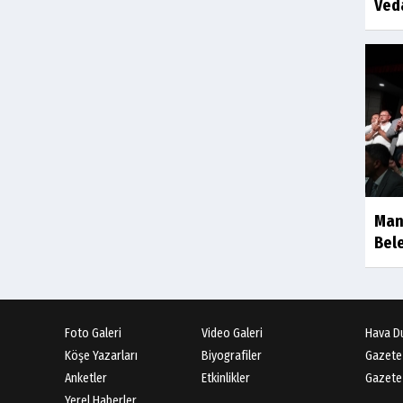
Ved
Man
Bele
Foto Galeri
Video Galeri
Hava D
Köşe Yazarları
Biyografiler
Gazete
Anketler
Etkinlikler
Gazete 
Yerel Haberler