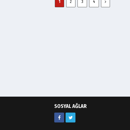
1
2
3
4
SOSYAL AĞLAR