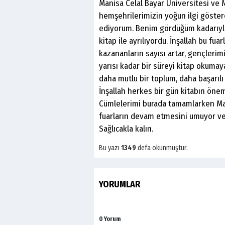
Manisa Celal Bayar Üniversitesi ve 
hemşehrilerimizin yoğun ilgi gösterd
ediyorum. Benim gördüğüm kadarıyla 
kitap ile ayrılıyordu. İnşallah bu fu
kazananların sayısı artar, gençlerim
yarısı kadar bir süreyi kitap okumaya
daha mutlu bir toplum, daha başarılı
İnşallah herkes bir gün kitabın önem
Cümlelerimi burada tamamlarken Man
fuarların devam etmesini umuyor ve 
Sağlıcakla kalın.
Bu yazı
1349
defa okunmuştur.
YORUMLAR
0 Yorum