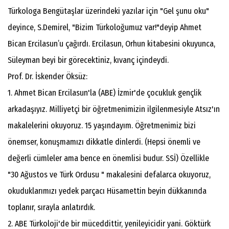
Türkologa Bengütaşlar üzerindeki yazılar için "Gel şunu oku"
deyince, S.Demirel, "Bizim Türkoloğumuz var!"deyip Ahmet
Bican Ercilasun’u çağırdı. Ercilasun, Orhun kitabesini okuyunca,
Süleyman beyi bir görecektiniz, kıvanç içindeydi.
Prof. Dr. İskender Öksüz:
1. Ahmet Bican Ercilasun'la (ABE) İzmir'de çocukluk gençlik
arkadaşıyız. Milliyetçi bir öğretmenimizin ilgilenmesiyle Atsız'ın
makalelerini okuyoruz. 15 yaşındayım. Öğretmenimiz bizi
önemser, konuşmamızı dikkatle dinlerdi. (Hepsi önemli ve
değerli cümleler ama bence en önemlisi budur. SSİ) Özellikle
"30 Ağustos ve Türk Ordusu " makalesini defalarca okuyoruz,
okuduklarımızı yedek parçacı Hüsamettin beyin dükkanında
toplanır, sırayla anlatırdık.
2. ABE Türkoloji'de bir müceddittir, yenileyicidir yani. Göktürk