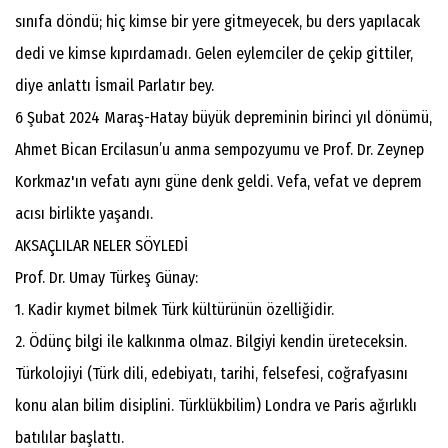
sınıfa döndü; hiç kimse bir yere gitmeyecek, bu ders yapılacak
dedi ve kimse kıpırdamadı. Gelen eylemciler de çekip gittiler,
diye anlattı İsmail Parlatır bey.
6 Şubat 2024 Maraş-Hatay büyük depreminin birinci yıl dönümü,
Ahmet Bican Ercilasun’u anma sempozyumu ve Prof. Dr. Zeynep
Korkmaz'ın vefatı aynı güne denk geldi. Vefa, vefat ve deprem
acısı birlikte yaşandı.
AKSAÇLILAR NELER SÖYLEDİ
Prof. Dr. Umay Türkeş Günay:
1. Kadir kıymet bilmek Türk kültürünün özelliğidir.
2. Ödünç bilgi ile kalkınma olmaz. Bilgiyi kendin üreteceksin.
Türkolojiyi (Türk dili, edebiyatı, tarihi, felsefesi, coğrafyasını
konu alan bilim disiplini. Türklükbilim) Londra ve Paris ağırlıklı
batılılar başlattı.