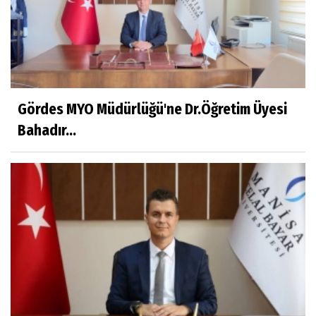
Adı Sanı Olmak
Eylül SEYHAN
Gezerken Zamanın Kollarındaki Ruhuma
Rastlamak
Gördes MYO Müdürlüğü'ne Dr.Öğretim Üyesi
Bahadır...
Yaşar ATLI
Kahramanlar
Prof.Dr.Süleyman Sami İLKER
Mühendislerin de Sanat Ruhu Olmalı
Dr.Fatih KESKİN