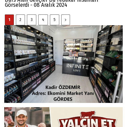
Görselerdi - 08 Aralık 2024
1
2
3
4
5