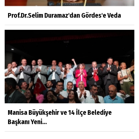
Millî Edebiyat, Millî Şuur, Millî Takım
Prof.Dr.Selim Duramaz'dan Gördes'e Veda
Sıracettin ÇELİK
Çalıkuşu
Dr.Tuğçe Yıldırım
Aşı: Toplum Sağlığının Görünmez Kalkanı
Hatice CAVULDAK
Hayatımın İçinden
Manisa Büyükşehir ve 14 İlçe Belediye
Başkanı Yeni...
Av.Ahmet ÖZDEMİR