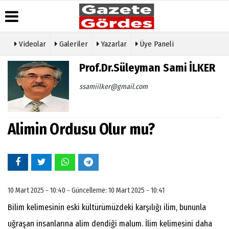
Videolar
Galeriler
Yazarlar
Üye Paneli
Üye Paneli
Hava
Köşe
Künye
Prof.Dr.Süleyman Sami İLKER
Durumu
Yazarları
Haber
İletişim
Arşivi
Gazete
Video
ssamiilker@gmail.com
Çerez
Manşetleri
Galeri
Gazete
Politikası
Arşivi
Anketler
Foto
Gizlilik
Galeri
Günün
Biyografiler
İlkeleri
Alimin Ordusu Olur mu?
Haberleri
Etkinlikler
10 Mart 2025 - 10:40 - Güncelleme: 10 Mart 2025 - 10:41
Bilim kelimesinin eski kültürümüzdeki karşılığı ilim, bununla
uğraşan insanlarına alim dendiği malum. İlim kelimesini daha