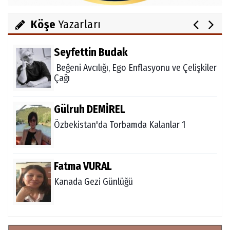
1950'li Yıllarda Gördes-VI
Köşe
Yazarları
Seyfettin Budak
Beğeni Avcılığı, Ego Enflasyonu ve Çelişkiler
Çağı
Gülruh DEMİREL
Özbekistan'da Torbamda Kalanlar 1
Fatma VURAL
Kanada Gezi Günlüğü
Mert AKAR