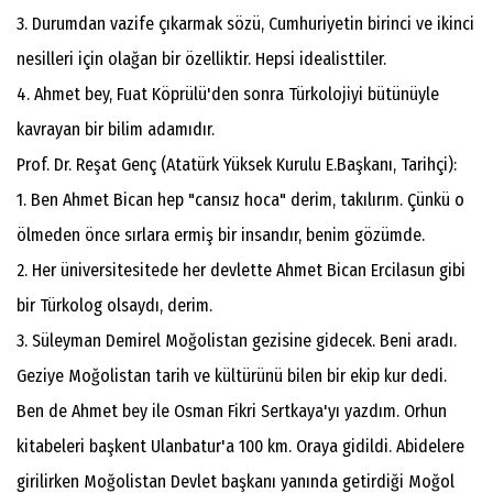
3. Durumdan vazife çıkarmak sözü, Cumhuriyetin birinci ve ikinci
nesilleri için olağan bir özelliktir. Hepsi idealisttiler.
4. Ahmet bey, Fuat Köprülü'den sonra Türkolojiyi bütünüyle
kavrayan bir bilim adamıdır.
Prof. Dr. Reşat Genç (Atatürk Yüksek Kurulu E.Başkanı, Tarihçi):
1. Ben Ahmet Bican hep "cansız hoca" derim, takılırım. Çünkü o
ölmeden önce sırlara ermiş bir insandır, benim gözümde.
2. Her üniversitesitede her devlette Ahmet Bican Ercilasun gibi
bir Türkolog olsaydı, derim.
3. Süleyman Demirel Moğolistan gezisine gidecek. Beni aradı.
Geziye Moğolistan tarih ve kültürünü bilen bir ekip kur dedi.
Ben de Ahmet bey ile Osman Fikri Sertkaya'yı yazdım. Orhun
kitabeleri başkent Ulanbatur'a 100 km. Oraya gidildi. Abidelere
girilirken Moğolistan Devlet başkanı yanında getirdiği Moğol