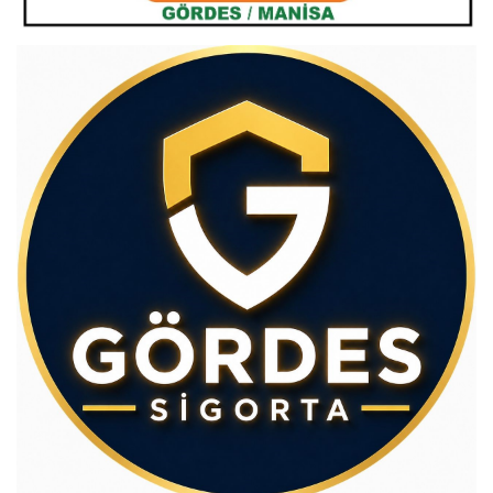
Av.Cenap GÜVEN
Gördesli Şair Alim Atay
Salih OKKALI