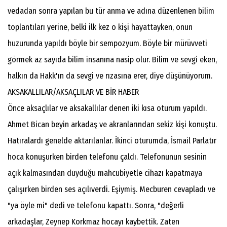
vedadan sonra yapılan bu tür anma ve adına düzenlenen bilim
toplantıları yerine, belki ilk kez o kişi hayattayken, onun
huzurunda yapıldı böyle bir sempozyum. Böyle bir mürüvveti
görmek az sayıda bilim insanına nasip olur. Bilim ve sevgi eken,
halkın da Hakk'ın da sevgi ve rızasına erer, diye düşünüyorum.
AKSAKALLILAR/AKSAÇLILAR VE BİR HABER
Önce aksaçlılar ve aksakallılar denen iki kısa oturum yapıldı.
Ahmet Bican beyin arkadaş ve akranlarından sekiz kişi konuştu.
Hatıralardı genelde aktarılanlar. İkinci oturumda, İsmail Parlatır
hoca konuşurken birden telefonu çaldı. Telefonunun sesinin
açık kalmasından duyduğu mahcubiyetle cihazı kapatmaya
çalışırken birden ses açılıverdi. Eşiymiş. Mecburen cevapladı ve
"ya öyle mi" dedi ve telefonu kapattı. Sonra, "değerli
arkadaşlar, Zeynep Korkmaz hocayı kaybettik. Zaten