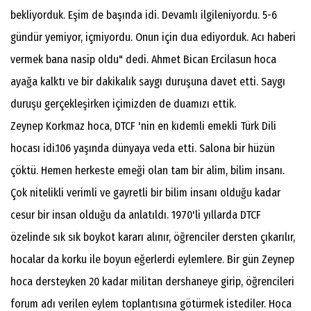
bekliyorduk. Eşim de başında idi. Devamlı ilgileniyordu. 5-6
gündür yemiyor, içmiyordu. Onun için dua ediyorduk. Acı haberi
vermek bana nasip oldu" dedi. Ahmet Bican Ercilasun hoca
ayağa kalktı ve bir dakikalık saygı duruşuna davet etti. Saygı
duruşu gerçekleşirken içimizden de duamızı ettik.
Zeynep Korkmaz hoca, DTCF 'nin en kıdemli emekli Türk Dili
hocası idi.106 yaşında dünyaya veda etti. Salona bir hüzün
çöktü. Hemen herkeste emeği olan tam bir alim, bilim insanı.
Çok nitelikli verimli ve gayretli bir bilim insanı olduğu kadar
cesur bir insan olduğu da anlatıldı. 1970'li yıllarda DTCF
özelinde sık sık boykot kararı alınır, öğrenciler dersten çıkarılır,
hocalar da korku ile boyun eğerlerdi eylemlere. Bir gün Zeynep
hoca dersteyken 20 kadar militan dershaneye girip, öğrencileri
forum adı verilen eylem toplantısına götürmek istediler. Hoca