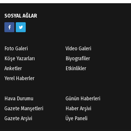
Güneş Ülkesi Hakkında
SOSYAL AĞLAR
Kazım GERMİYANOĞLU
Gördes Tarihi Araştırmaları
Foto Galeri
Video Galeri
Doç.Dr.İbrahim KOÇ
Köşe Yazarları
Biyografiler
Anılarım-186
Anketler
Etkinlikler
Yerel Haberler
Cüneyt AYBEY
Hava Durumu
Günün Haberleri
Hisarcıların Son Şairini Uğurlarken
Gazete Manşetleri
Haber Arşivi
Gazete Arşivi
Üye Paneli
Necati KÜÇÜK