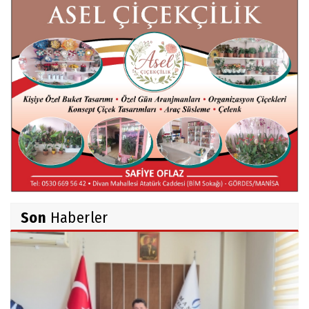
Röportaj Serisi-46: Konuk =Prof.Dr.Hakan
Atalay (Psikanaliz)
Hüseyin TUNÇAY
Gökçeada Gezimiz-IV
İsmail AYBEY
Belma Sebil'i Tanıyor Musunuz?
Son
Haberler
Ahmet İNCE
Beyaz Gömlekli Adam!
Prof.Dr.Ayşe İLKER