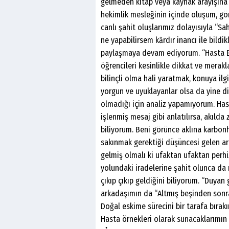
gelmeden kitap veya kaynak arayışına 
hekimlik mesleğinin içinde oluşum, gö
canlı şahit oluşlarımız dolayısıyla “Sa
ne yapabilirsem kȃrdır inancı ile bildik
paylaşmaya devam ediyorum. “Hasta E
öğrencileri kesinlikle dikkat ve merakl
bilinçli olma hali yaratmak, konuya il
yorgun ve uyuklayanlar olsa da yine di
olmadığı için analiz yapamıyorum. Hastal
işlenmiş mesaj gibi anlatılırsa, akıld
biliyorum. Beni görünce aklına karbon
sakınmak gerektiği düşüncesi gelen a
gelmiş olmalı ki ufaktan ufaktan perhiz
yolundaki iradelerine şahit olunca da 
çıkıp çıkıp geldiğini biliyorum. “Duyan 
arkadaşımın da “Altmış beşinden sonra
Doğal eskime sürecini bir tarafa bırak
Hasta örnekleri olarak sunacaklarımın 