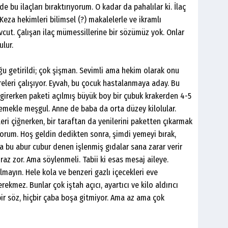
bu ilaçları bıraktırıyorum. O kadar da pahalılar ki. İlaç
. Keza hekimleri bilimsel (?) makalelerle ve ikramlı
cut. Çalışan ilaç mümessillerine bir sözümüz yok. Onlar
ulur.
ğu getirildi; çok şişman. Sevimli ama hekim olarak onu
leri çalışıyor. Eyvah, bu çocuk hastalanmaya aday. Bu
irerken paketi açılmış büyük boy bir çubuk krakerden 4-5
emekle meşgul. Anne de baba da orta düzey kilolular.
ri çiğnerken, bir taraftan da yenilerini paketten çıkarmak
orum. Hoş geldin dedikten sonra, şimdi yemeyi bırak,
 bu abur cubur denen işlenmiş gıdalar sana zarar verir
raz zor. Ama söylenmeli. Tabii ki esas mesaj aileye.
ayın. Hele kola ve benzeri gazlı içecekleri eve
ekmez. Bunlar çok iştah açıcı, ayartıcı ve kilo aldırıcı
çbir söz, hiçbir çaba boşa gitmiyor. Ama az ama çok