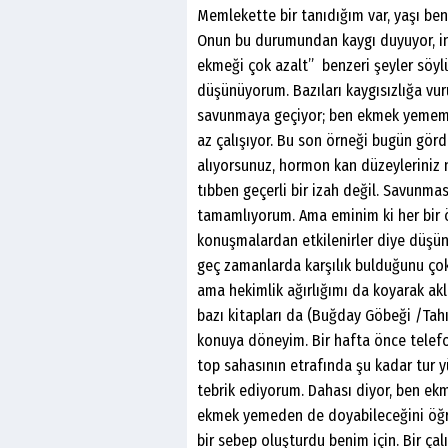
Memlekette bir tanıdığım var, yaşı bend
Onun bu durumundan kaygı duyuyor, i
ekmeği çok azalt” benzeri şeyler söyl
düşünüyorum. Bazıları kaygısızlığa vu
savunmaya geçiyor; ben ekmek yemem ki
az çalışıyor. Bu son örneği bugün görd
alıyorsunuz, hormon kan düzeyleriniz 
tıbben geçerli bir izah değil. Savunma
tamamlıyorum. Ama eminim ki her bir ör
konuşmalardan etkilenirler diye düşü
geç zamanlarda karşılık bulduğunu çok
ama hekimlik ağırlığımı da koyarak akle
bazı kitapları da (Buğday Göbeği /Tahı
konuya döneyim. Bir hafta önce telefo
top sahasının etrafında şu kadar tur y
tebrik ediyorum. Dahası diyor, ben 
ekmek yemeden de doyabileceğini öğre
bir sebep oluşturdu benim için. Bir ç