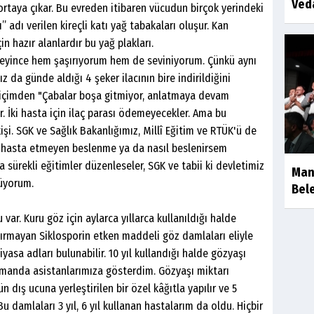
Ved
 ortaya çıkar. Bu evreden itibaren vücudun birçok yerindeki
 adı verilen kireçli katı yağ tabakaları oluşur. Kan
in hazır alanlardır bu yağ plakları.
öyleyince hem şaşırıyorum hem de seviniyorum. Çünkü aynı
 da günde aldığı 4 şeker ilacının bire indirildiğini
içimden "Çabalar boşa gitmiyor, anlatmaya devam
r. İki hasta için ilaç parası ödemeyecekler. Ama bu
işi. SGK ve Sağlık Bakanlığımız, Millî Eğitim ve RTÜK'ü de
 hasta etmeyen beslenme ya da nasıl beslenirsem
 sürekli eğitimler düzenleseler, SGK ve tabii ki devletimiz
Man
nüyorum.
Bele
var. Kuru göz için aylarca yıllarca kullanıldığı halde
rtırmayan Siklosporin etken maddeli göz damlaları eliyle
asa adları bulunabilir. 10 yıl kullandığı halde gözyaşı
amanda asistanlarımıza gösterdim. Gözyaşı miktarı
 dış ucuna yerleştirilen bir özel kâğıtla yapılır ve 5
u damlaları 3 yıl, 6 yıl kullanan hastalarım da oldu. Hiçbir