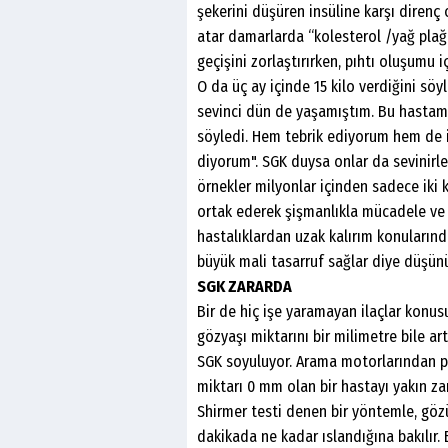
şekerini düşüren insüline karşı direnç
atar damarlarda “kolesterol /yağ plağı”
geçişini zorlaştırırken, pıhtı oluşumu iç
O da üç ay içinde 15 kilo verdiğini s
sevinci dün de yaşamıştım. Bu hastamız
söyledi. Hem tebrik ediyorum hem de 
diyorum". SGK duysa onlar da sevinirle
örnekler milyonlar içinden sadece iki k
ortak ederek şişmanlıkla mücadele ve
hastalıklardan uzak kalırım konularında
büyük mali tasarruf sağlar diye düşü
SGK ZARARDA
Bir de hiç işe yaramayan ilaçlar konusu 
gözyaşı miktarını bir milimetre bile a
SGK soyuluyor. Arama motorlarından piy
miktarı 0 mm olan bir hastayı yakın z
Shirmer testi denen bir yöntemle, gözün
dakikada ne kadar ıslandığına bakılır. B