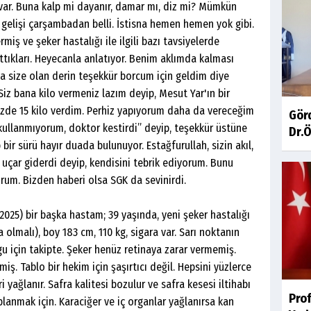
ı var. Buna kalp mi dayanır, damar mı, diz mi? Mümkün
n gelişi çarşambadan belli. İstisna hemen hemen yok gibi.
iş ve şeker hastalığı ile ilgili bazı tavsiyelerde
ttıkları. Heyecanla anlatıyor. Benim aklımda kalması
a size olan derin teşekkür borcum için geldim diye
Siz bana kilo vermeniz lazım deyip, Mesut Yar'ın bir
nizde 15 kilo verdim. Perhiz yapıyorum daha da vereceğim
Gör
ç kullanmıyorum, doktor kestirdi” deyip, teşekkür üstüne
Dr.Ö
bir sürü hayır duada bulunuyor. Estağfurullah, sizin akıl,
r uçar giderdi deyip, kendisini tebrik ediyorum. Bunu
rum. Bizden haberi olsa SGK da sevinirdi.
025) bir başka hastam; 39 yaşında, yeni şeker hastalığı
 olmalı), boy 183 cm, 110 kg, sigara var. Sarı noktanın
lgu için takipte. Şeker henüz retinaya zarar vermemiş.
miş. Tablo bir hekim için şaşırtıcı değil. Hepsini yüzlerce
 yağlanır. Safra kalitesi bozulur ve safra kesesi iltihabı
Pro
aplanmak için. Karaciğer ve iç organlar yağlanırsa kan