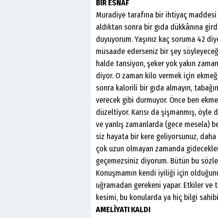
BİR ESNAF
Muradiye tarafına bir ihtiyaç maddesi 
aldıktan sonra bir gıda dükkânına girdik
duyuyorum. Yaşınız kaç soruma 42 diye
müsaade ederseniz bir şey söyleyeceğim
halde tansiyon, şeker yok yakın zama
diyor. O zaman kilo vermek için ekmeği
sonra kalorili bir gıda almayın, tabağ
verecek gibi durmuyor. Önce ben ekme
düzeltiyor. Karısı da şişmanmış, öyle di
ve yanlış zamanlarda (gece mesela) b
siz hayata bir kere geliyorsunuz, daha 
çok uzun olmayan zamanda gidecekler.
geçemezsiniz diyorum. Bütün bu sözleri
Konuşmamın kendi iyiliği için olduğun
uğramadan gerekeni yapar. Etkiler ve t
kesimi, bu konularda ya hiç bilgi sahi
AMELİYATI KALDI