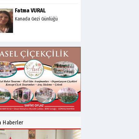
Fatma VURAL
Kanada Gezi Günlüğü
Mert AKAR
Röportaj Serisi-46: Konuk
=Prof.Dr.Hakan Atalay
(Psikanaliz)
Hüseyin TUNÇAY
Gökçeada Gezimiz-IV
İsmail AYBEY
Belma Sebil'i Tanıyor
n
Haberler
Musunuz?