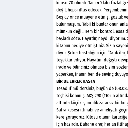
kilosu 70 olmalı. Tam 40 kilo fazlalığ
değil, hepsi iflas edecek. Perşembeni
Beş ay önce muayene etmiş, gözlük verm
bulunmuşum. Tabii ki bunlar onun anla
mümkün değil. Hem bir kontrol, esas d
başladı söze. Hayırdır, neydi diyorum. 
kitabını hediye etmiştiniz. Sizin saye
diyor. Şeker hastalığım için “Artık ila
teşekkür ediyor. Hayatım değişti deyip 
irade ve bilinciniz olmasa bizim sözle
yaparken, inanın ben de sevinç duyuyo
BİR DE ERKEK HASTA
Tesadüf mü dersiniz, bugün de (08.08.2
teşhisi konmuş. AKŞ 290 (110’un altında
altında küçük, şimdilik zararsız bir bu
Safra kesesi iltihabı ve ameliyatı geçir
kere görüyoruz. Kilosu olanın karaciğeri
için hazırdır. Bahane arar, her an iltih