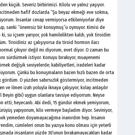
en küçük. Severiz birbirimizi. Kilolu ve yalnız yaşıyor.
ncitmeden hafif dozlarda “Şu beyaz ekmeği eve sokma,
üyorum. İnsanlar cevap vermiyorsa etkileniyorlar diye
rup, sanki “önemsiz bir konuymuş”u oynuyor. Kimisi de
, su içsem yarıyor, yok hamilelikten kaldı, yok tiroidim
üm. Tiroidiniz az çalışıyorsa da tiroid hormon ilacı
normal çıkıyor değil mi diyorum, evet diyor. O zaman bu
sını sürdürmek istiyor. Konuyu bırakıyor, muayenemi
nek değişik seviyelerde; kabiliyetleri, iradeleri kadar
nüyorum. Çünkü bu konuşmaların bazen hızlı bazen de orta
 gördüm. O yüzden sabırsızlık göstermiyor, incitmeden
n ve ilmen izah yoluyla iknaya çalışıyor, kolay anlaşılır
l Beyin gibi) uygun olanlara tavsiye ediyorrum. Neyse
n etti; heyecanlı. Abi dedi, 15 gündür ekmek yemiyorum,
ürüyüş yapıyorum, kilo vermeye başladım diyor. Seviniyor,
ekmek yemeden doyamayacağıma inanırdım hep. İnsanın
ndim, cümleleri onun bu yazıya konu olması için yeterli
alışmada insanların yüzde 30’unun bırakamayacakları kadar