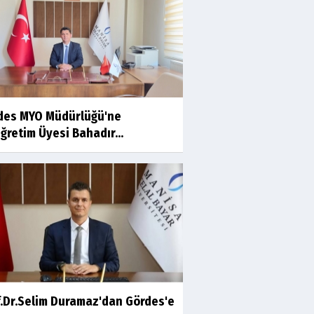
Ahmet İNCE
Beyaz Gömlekli Adam!
Prof.Dr.Ayşe İLKER
des MYO Müdürlüğü'ne
Adı Sanı Olmak
ğretim Üyesi Bahadır...
Eylül SEYHAN
Gezerken Zamanın Kollarındaki
Ruhuma Rastlamak
Yaşar ATLI
Kahramanlar
f.Dr.Selim Duramaz'dan Gördes'e