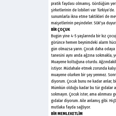
pratik faydası olmamış. Gördüğüm yerde 
şirketlerinin de lobileri var Türkiye’de
sunumlarla ikna etme taktikleri de mev
maişetlerinin peşindeler. SGK'ya duyur
BİR ÇOÇUK
Bugün yine 4-5 yaşlarında bir kız çocu
görünce hemen beynimdeki alarm hücre
gün olmazsa yarın. Çocuk daha odaya g
tanesini aynı anda ağzına sokmakla, y
Muayene koltuğuna oturdu. Ağzındakile
istiyor. Müdahale etmek zorunda kalıy
muayene olurken bir şey yenmez. Sonra
diyorum. Çocuk bunu ne kadar anlar, bi
Mümkün olduğu kadar bu tür gıdalar alm
sokmayın. Çocuk ister, ama alınması ger
gıdalar diyorum. Aile anlamış gibi. Hi
mutlaka fayda sağlıyor.
BİR MEMLEKETLİM