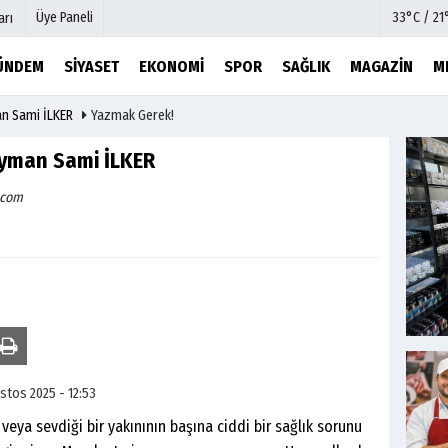
Üye Paneli
33°C / 21
arı
ÜNDEM
SIYASET
EKONOMI
SPOR
SAĞLIK
MAGAZIN
M
an Sami İLKER
Yazmak Gerek!
mu
Köşe Yazarları
şetleri
Video Galeri
eyman Sami İLKER
Foto Galeri
.com
r
Etkinlikler
stos 2025 - 12:53
ya sevdiği bir yakınının başına ciddi bir sağlık sorunu