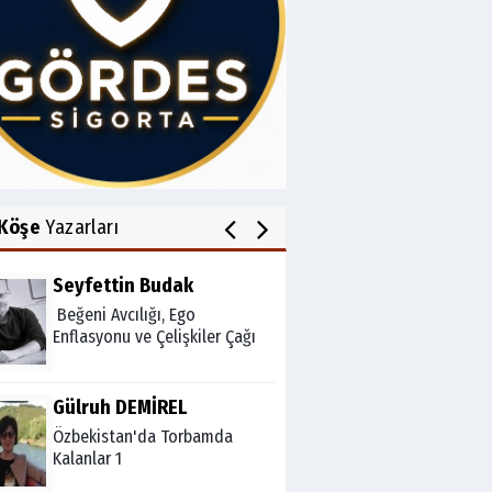
Av.Cenap GÜVEN
Gördesli Şair Alim Atay
Salih OKKALI
1950'li Yıllarda Gördes-VI
Köşe
Yazarları
Seyfettin Budak
Beğeni Avcılığı, Ego
Enflasyonu ve Çelişkiler Çağı
Gülruh DEMİREL
Özbekistan'da Torbamda
Kalanlar 1