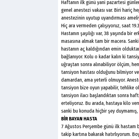
Haftanın ilk günü yani pazartesi günler
genel anestezi vakası var. Biri hariç h
anestezinin uyutup uyandırması ameli
Hiç ara vermeden çalışıyoruz, saat 19.
Hastanın şaşılığı var, 38 yaşında bir 
masasına almak tam bir macera. Sanki T
hastanın aç kaldığından emin olduktan 
bağlanıyor. Kolu o kadar kalın ki tans
uğraştan sonra alınabiliyor ölçüm, h
tansiyon hastası olduğunu bilmiyor ve 
damardan, ama yeterli olmuyor. Anest
tansiyon bize oyun yapabilir, tehlike 
tansiyon ilacı başlandıktan sonra hafta
erteliyoruz. Bu arada, hastaya kilo ve
sanki bu konuda hiçbir şey duymamış, b
BİR BAYAN HASTA
7 Ağustos Perşembe günü ilk hastam bir
takip kartına bakarak hatırlıyorum. Bo