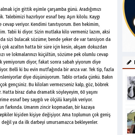
almak için gittik eşimle çarşamba günü. Aradığımızı
. Talebimizi hazırlıyor esnaf bey. Aşırı kilolu. Kaygı
 cevap veriyor. Kendimi tanıtıyorum. Ben hekimim,
. Tabii ki diyor. Sizin mutlaka kilo vermeniz lazım, aksi
nda sizi bulacak sözüme; bende şeker de var tansiyon da
 çok azaltın hatta bir süre için kesin, akşam dokuzdan
ınızı ve lokmalarınızı küçültün, sözüme pek olumlu cevap
k yemiyorum diyor, fakat sonra sabah yiyorum diye
yor. Belli ki bu evin mutfağında bir arıza var. Tek tip, fazla
esleniyorlar diye düşünüyorum. Tablo ortada çünkü. Bakın
çok gençsiniz. Bu kiloları vermezseniz kalp, göz, böbrek
 Hatta biraz daha dramatik söyleyeyim, 60 yaşını
me esnaf bey saygılı ve ölçülü karşılık veriyor.
un farkında. Umarım zincir kopmadan, bir kazaya
epkiler kişiden kişiye değişiyor. Ama toplumun çok geniş
bi değil ya da ilk darbeyi umursamazca bekleyenler.