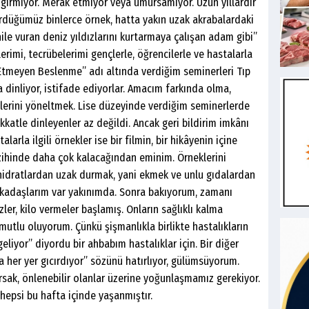
girmiyor. Merak etmiyor veya umursamıyor. Uzun yıllardır
rdüğümüz binlerce örnek, hatta yakın uzak akrabalardaki
hile vuran deniz yıldızlarını kurtarmaya çalışan adam gibi”
lerimi, tecrübelerimi gençlerle, öğrencilerle ve hastalarla
tmeyen Beslenme” adı altında verdiğim seminerleri Tıp
a dinliyor, istifade ediyorlar. Amacım farkında olma,
gilerini yöneltmek. Lise düzeyinde verdiğim seminerlerde
kkatle dinleyenler az değildi. Ancak geri bildirim imkânı
arla ilgili örnekler ise bir filmin, bir hikâyenin içine
a zihinde daha çok kalacağından eminim. Örneklerini
hidratlardan uzak durmak, yani ekmek ve unlu gıdalardan
rkadaşlarım var yakınımda. Sonra bakıyorum, zamanı
ler, kilo vermeler başlamış. Onların sağlıklı kalma
mutlu oluyorum. Çünkü şişmanlıkla birlikte hastalıkların
geliyor” diyordu bir ahbabım hastalıklar için. Bir diğer
 her yer gıcırdıyor” sözünü hatırlıyor, gülümsüyorum.
ırsak, önlenebilir olanlar üzerine yoğunlaşmamız gerekiyor.
hepsi bu hafta içinde yaşanmıştır.