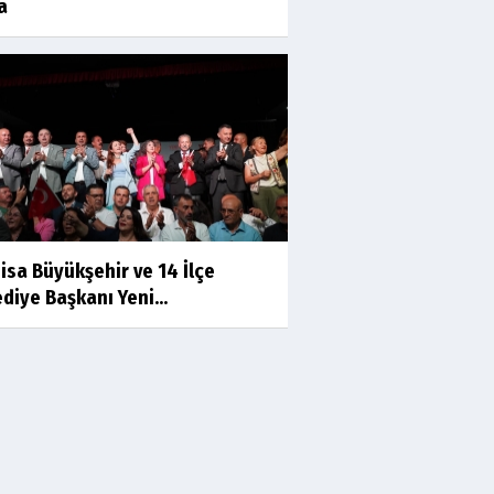
a
Prof.Dr.Süleyman Sami
İLKER
Mühendislerin de Sanat Ruhu
Olmalı
Dr.Fatih KESKİN
Millî Edebiyat, Millî Şuur, Millî
Takım
isa Büyükşehir ve 14 İlçe
Sıracettin ÇELİK
diye Başkanı Yeni...
Çalıkuşu
Dr.Tuğçe Yıldırım
Aşı: Toplum Sağlığının
Görünmez Kalkanı