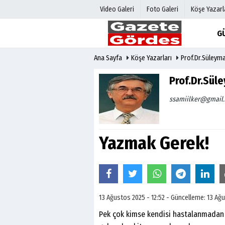
Video Galeri
Foto Galeri
Köşe Yazarl
G
Ana Sayfa
Köşe Yazarları
Prof.Dr.Süleym
Üye Paneli
Hava Duru
Haber Arşivi
Gazete Man
Prof.Dr.Sül
Gazete Arşivi
Anketler
ssamiilker@gmail
Günün Haberleri
Biyografile
Yazmak Gerek!
13 Ağustos 2025 - 12:52 - Güncelleme: 13 Ağu
Pek çok kimse kendisi hastalanmadan ve