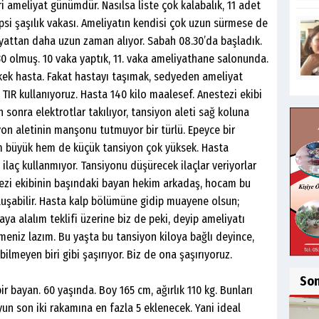
i ameliyat günümdür. Nasılsa liste çok kalabalık, 11 adet
epsi şaşılık vakası. Ameliyatın kendisi çok uzun sürmese de
yattan daha uzun zaman alıyor. Sabah 08.30’da başladık.
30 olmuş. 10 vaka yaptık, 11. vaka ameliyathane salonunda.
erkek hasta. Fakat hastayı taşımak, sedyeden ameliyat
IR kullanıyoruz. Hasta 140 kilo maalesef. Anestezi ekibi
sonra elektrotlar takılıyor, tansiyon aleti sağ koluna
iyon aletinin manşonu tutmuyor bir türlü. Epeyce bir
em büyük hem de küçük tansiyon çok yüksek. Hasta
ilaç kullanmıyor. Tansiyonu düşürecek ilaçlar veriyorlar
ezi ekibinin başındaki bayan hekim arkadaş, hocam bu
oluşabilir. Hasta kalp bölümüne gidip muayene olsun;
ya alalım teklifi üzerine biz de peki, deyip ameliyatı
rmeniz lazım. Bu yaşta bu tansiyon kiloya bağlı deyince,
ilmeyen biri gibi şaşırıyor. Biz de ona şaşırıyoruz.
So
 bayan. 60 yaşında. Boy 165 cm, ağırlık 110 kg. Bunları
yun son iki rakamına en fazla 5 eklenecek. Yani ideal