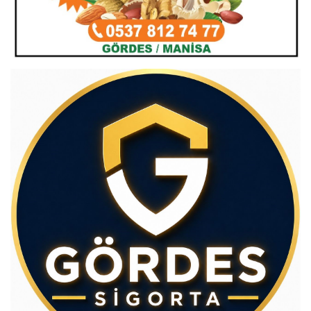
Av.Cenap GÜVEN
Gördesli Şair Alim Atay