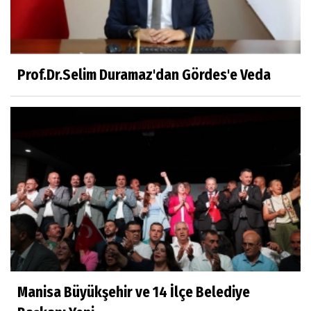
Dr.Fatih KESKİN
Millî Edebiyat, Millî Şuur, Millî Takım
Prof.Dr.Selim Duramaz'dan Gördes'e Veda
Sıracettin ÇELİK
Çalıkuşu
Dr.Tuğçe Yıldırım
Aşı: Toplum Sağlığının Görünmez Kalkanı
Hatice CAVULDAK
Hayatımın İçinden
Manisa Büyükşehir ve 14 İlçe Belediye