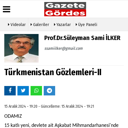
Videolar
Galeriler
Yazarlar
Üye Paneli
Üye Paneli
Hava
Köşe
Künye
Prof.Dr.Süleyman Sami İLKER
Durumu
Yazarları
Haber
İletişim
Arşivi
Gazete
Video
ssamiilker@gmail.com
Çerez
Manşetleri
Galeri
Gazete
Politikası
Arşivi
Anketler
Foto
Gizlilik
Galeri
Günün
Biyografiler
İlkeleri
Türkmenistan Gözlemleri-II
Haberleri
Etkinlikler
15 Aralık 2024 - 19:20 - Güncelleme: 15 Aralık 2024 - 19:21
ODAMIZ
15 katlı yeni, devlete ait Aşkabat Mihmandarhanesi'nde