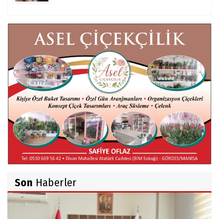
Mert AKAR
Röportaj Serisi-46: Konuk =Prof.Dr.Hakan
Atalay (Psikanaliz)
Hüseyin TUNÇAY
Gökçeada Gezimiz-IV
İsmail AYBEY
Belma Sebil'i Tanıyor Musunuz?
Son
Haberler
Ahmet İNCE
Beyaz Gömlekli Adam!