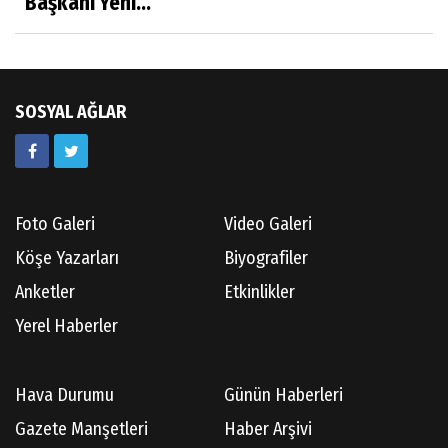
Başkanı Yeni...
Av.Ahmet ÖZDEMİR
Güneş Ülkesi Hakkında
SOSYAL AĞLAR
Kazım GERMİYANOĞLU
Gördes Tarihi Araştırmaları
Foto Galeri
Video Galeri
Doç.Dr.İbrahim KOÇ
Köşe Yazarları
Biyografiler
Anılarım-186
Anketler
Etkinlikler
Yerel Haberler
Cüneyt AYBEY
Hava Durumu
Günün Haberleri
Hisarcıların Son Şairini Uğurlarken
Gazete Manşetleri
Haber Arşivi