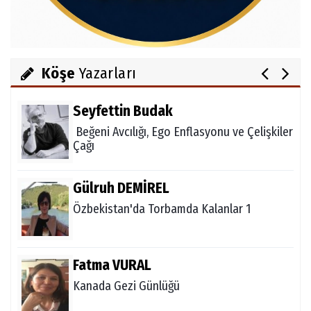
Salih OKKALI
1950'li Yıllarda Gördes-VI
Köşe
Yazarları
Seyfettin Budak
Beğeni Avcılığı, Ego Enflasyonu ve Çelişkiler
Çağı
Gülruh DEMİREL
Özbekistan'da Torbamda Kalanlar 1
Fatma VURAL
Kanada Gezi Günlüğü