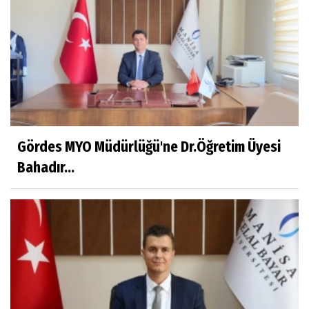
Prof.Dr.Ayşe İLKER
Adı Sanı Olmak
Eylül SEYHAN
Gezerken Zamanın Kollarındaki Ruhuma
Rastlamak
Gördes MYO Müdürlüğü'ne Dr.Öğretim Üyesi
Bahadır...
Yaşar ATLI
Kahramanlar
Prof.Dr.Süleyman Sami İLKER
Mühendislerin de Sanat Ruhu Olmalı