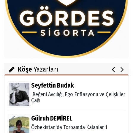
Av.Cenap GÜVEN
Gördesli Şair Alim Atay
Salih OKKALI
1950'li Yıllarda Gördes-VI
Köşe
Yazarları
Seyfettin Budak
Beğeni Avcılığı, Ego Enflasyonu ve Çelişkiler
Çağı
Gülruh DEMİREL
Özbekistan'da Torbamda Kalanlar 1