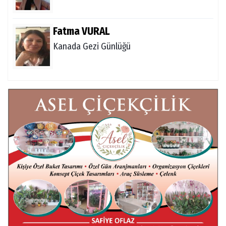
Fatma VURAL
Kanada Gezi Günlüğü
Mert AKAR
Röportaj Serisi-46: Konuk =Prof.Dr.Hakan
Atalay (Psikanaliz)
Hüseyin TUNÇAY
Gökçeada Gezimiz-IV
İsmail AYBEY
Belma Sebil'i Tanıyor Musunuz?