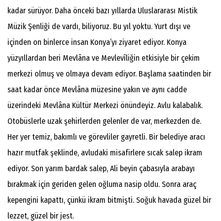
kadar sürüyor. Daha önceki bazı yıllarda Uluslararası Mistik
Müzik Şenliği de vardı, biliyoruz. Bu yıl yoktu. Yurt dışı ve
içinden on binlerce insan Konya’yı ziyaret ediyor. Konya
yüzyıllardan beri Mevlâna ve Mevlevîliğin etkisiyle bir çekim
merkezi olmuş ve olmaya devam ediyor. Başlama saatinden bir
saat kadar önce Mevlâna müzesine yakın ve aynı cadde
üzerindeki Mevlâna Kültür Merkezi önündeyiz. Avlu kalabalık.
Otobüslerle uzak şehirlerden gelenler de var, merkezden de.
Her yer temiz, bakımlı ve görevliler gayretli. Bir belediye aracı
hazır mutfak şeklinde, avludaki misafirlere sıcak salep ikram
ediyor. Son yarım bardak salep, Ali beyin çabasıyla arabayı
bırakmak için geriden gelen oğluma nasip oldu. Sonra araç
kepengini kapattı, çünkü ikram bitmişti. Soğuk havada güzel bir
lezzet, güzel bir jest.