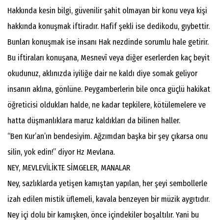
Hakkında kesin bilgi, güvenilir şahit olmayan bir konu veya kişi
hakkında konuşmak iftiradır. Hafif şekli ise dedikodu, gıybettir.
Bunları konuşmak ise insanı Hak nezdinde sorumlu hale getirir.
Bu iftiraları konuşana, Mesnevî veya diğer eserlerden kaç beyit
okudunuz, aklınızda iyiliğe dair ne kaldı diye somak geliyor
insanın aklına, gönlüne. Peygamberlerin bile onca güçlü hakikat
öğreticisi oldukları halde, ne kadar tepkilere, kötülemelere ve
hatta düşmanlıklara maruz kaldıkları da bilinen haller.
“Ben Kur’an’ın bendesiyim. Ağzımdan başka bir şey çıkarsa onu
silin, yok edin!” diyor Hz Mevlana.
NEY, MEVLEVİLİKTE SİMGELER, MANALAR
Ney, sazlıklarda yetişen kamıştan yapılan, her şeyi sembollerle
izah edilen mistik üflemeli, kavala benzeyen bir müzik aygıtıdır.
Ney içi dolu bir kamışken, önce içindekiler boşaltılır. Yani bu