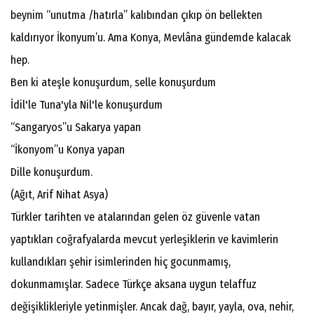
beynim “unutma /hatırla” kalıbından çıkıp ön bellekten
kaldırıyor İkonyum’u. Ama Konya, Mevlâna gündemde kalacak
hep.
Ben ki ateşle konuşurdum, selle konuşurdum
İdil'le Tuna'yla Nil'le konuşurdum
“Sangaryos”u Sakarya yapan
“İkonyom”u Konya yapan
Dille konuşurdum.
(Ağıt, Arif Nihat Asya)
Türkler tarihten ve atalarından gelen öz güvenle vatan
yaptıkları coğrafyalarda mevcut yerleşiklerin ve kavimlerin
kullandıkları şehir isimlerinden hiç gocunmamış,
dokunmamışlar. Sadece Türkçe aksana uygun telaffuz
değişiklikleriyle yetinmişler. Ancak dağ, bayır, yayla, ova, nehir,