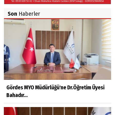
Son
Haberler
Ahmet İNCE
Beyaz Gömlekli Adam!
Prof.Dr.Ayşe İLKER
Adı Sanı Olmak
Eylül SEYHAN
Gezerken Zamanın Kollarındaki Ruhuma
Rastlamak
Gördes MYO Müdürlüğü'ne Dr.Öğretim Üyesi
Bahadır...
Yaşar ATLI
Kahramanlar