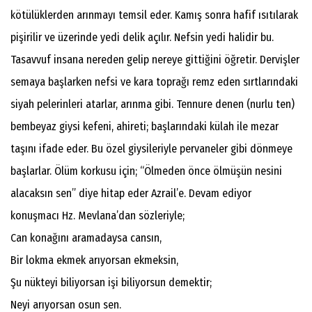
kötülüklerden arınmayı temsil eder. Kamış sonra hafif ısıtılarak
pişirilir ve üzerinde yedi delik açılır. Nefsin yedi halidir bu.
Tasavvuf insana nereden gelip nereye gittiğini öğretir. Dervişler
semaya başlarken nefsi ve kara toprağı remz eden sırtlarındaki
siyah pelerinleri atarlar, arınma gibi. Tennure denen (nurlu ten)
bembeyaz giysi kefeni, ahireti; başlarındaki külah ile mezar
taşını ifade eder. Bu özel giysileriyle pervaneler gibi dönmeye
başlarlar. Ölüm korkusu için; “Ölmeden önce ölmüşün nesini
alacaksın sen” diye hitap eder Azrail’e. Devam ediyor
konuşmacı Hz. Mevlana’dan sözleriyle;
Can konağını aramadaysa cansın,
Bir lokma ekmek arıyorsan ekmeksin,
Şu nükteyi biliyorsan işi biliyorsun demektir;
Neyi arıyorsan osun sen.