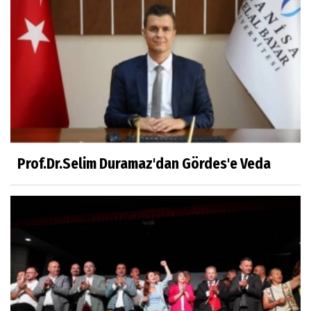
Prof.Dr.Süleyman Sami İLKER
Mühendislerin de Sanat Ruhu Olmalı
Dr.Fatih KESKİN
Millî Edebiyat, Millî Şuur, Millî Takım
Prof.Dr.Selim Duramaz'dan Gördes'e Veda
Sıracettin ÇELİK
Çalıkuşu
Dr.Tuğçe Yıldırım
Aşı: Toplum Sağlığının Görünmez Kalkanı