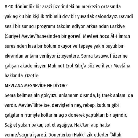
8-10 dönümlük bir arazi üzerindeki bu merkezin ortasında
yaklaşık 3 bin kişilik tribünlü dev bir yuvarlak salondayız. Davudî
sesli bir sunucu programı takdim ediyor. Arkasından Lazkiye
(Suriye) Mevlevîhanesinden bir görevli Mevlevî hoca Âl-i İmran
suresinden kısa bir bölüm okuyor ve tepeye yakın büyük bir
ekrandan anlamı veriliyor izleyenlere. Sonra tasavvuf üzerine
çalışan akademisyen Mahmut Erol Kılıç’a söz veriliyor Mevlâna
hakkında. Özetle:
MEVLANA MESNEVİDE NE DİYOR?
Sema kelimesinin gökyüzü anlamının dışında, işitmek anlamı da
vardır. Mevlevîlikte ise, dervişlerin ney, rebap, kudüm gibi
çalgıların ritmiyle kollarını açıp dönerek yaptıkları bir ayindir.
Sağ el yukarı bakar, sol el aşağıya. Hak'tan alıp halka
verme/saçma işareti. Dönerlerken Hakk’ı zikrederler “Allah