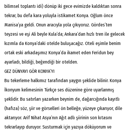
bilimsel toplantı idi) dönüp iki gece evimizde kaldıktan sonra
tekrar, bu defa kara yoluyla istikamet Konya. Oğlum önce
Manisa’ya geldi. Onun aracıyla yola çıkıyoruz. Gördes’ten
teyzesi ve eşi Ali beyle Kula’da; Ankara’dan hızlı tren ile gelecek
kızımla da Konya’daki otelde buluşacağız. Oteli eşimle benim
ortak eski arkadaşımız Konya’da ikamet eden Feridun bey
ayarladı, bildiği, beğendiği bir otelden.
GEZ DÜNYAYI GÖR KONYA’YI
Bu tekerleme halkımız tarafından yaygın şeklide bilinir. Konya
İkonyum kelimesinin Türkçe ses düzenine göre uyarlanmış
şeklidir. Bu satırları yazarken beynim de, dağarcığında kayıtlı
(hafıza) söz, şiir ve görselleri ön belleğe, yüzeye çıkarıyor, dile
aktarıyor. Arif Nihat Asya’nın Ağıt adlı şiirinin son kıtasını
tekrarlayıp duruyor. Susturmak için yazıya döküyorum ve