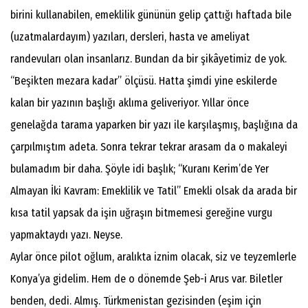
birini kullanabilen, emeklilik gününün gelip çattığı haftada bile
(uzatmalardayım) yazıları, dersleri, hasta ve ameliyat
randevuları olan insanlarız. Bundan da bir şikâyetimiz de yok.
“Beşikten mezara kadar” ölçüsü. Hatta şimdi yine eskilerde
kalan bir yazının başlığı aklıma geliveriyor. Yıllar önce
genelağda tarama yaparken bir yazı ile karşılaşmış, başlığına da
çarpılmıştım adeta. Sonra tekrar tekrar arasam da o makaleyi
bulamadım bir daha. Şöyle idi başlık; “Kuranı Kerim’de Yer
Almayan İki Kavram: Emeklilik ve Tatil” Emekli olsak da arada bir
kısa tatil yapsak da işin uğraşın bitmemesi gereğine vurgu
yapmaktaydı yazı. Neyse.
Aylar önce pilot oğlum, aralıkta iznim olacak, siz ve teyzemlerle
Konya’ya gidelim. Hem de o dönemde Şeb-i Arus var. Biletler
benden, dedi. Almış. Türkmenistan gezisinden (eşim için