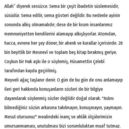
Allah” diyerek sessizce. Sema bir çeşit ibadetin süslemesidir,
süsüdür. Sema edilir, sema gösteri değildir. Bu nedenle ayinin
sonunda alkış olmamalıdır; dese de bir kısım insanlarımız
memnuniyetten kendilerini alamayıp alkışlıyorlar. Atomdan,
hacca, evrene her şey döner, bir ahenk ve kurallar içerisinde. 26
bin beyitlik bir Mesnevî ve toplam beş kitap bırakmış geriye.
Coşkun bir Hak aşkı ile o söylemiş, Hüsamettin Çelebî
tarafından kayda geçirilmiş.
Meyveli ağaç taşlanır denir. O gün de bu gün de onu anlamayıp
ileri geri hakkında konuşanların sözleri de bir bilgiye
dayanılarak söylenmiş sözler değildir doğal olarak. "Aslını
bilmediğiniz sözün arkasına takılmayın, konuşmayın, yaymayın.
Mesul olursunuz" mealindeki inanç ve ahlâk ölçülerimizin
umursanmaması, unutulması bizi sorumluluktan muaf tutmaz.