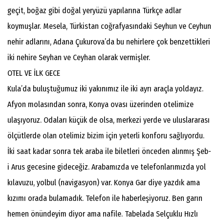
geçit, boğaz gibi doğal yeryüzü yapılarına Türkçe adlar
koymuşlar. Mesela, Türkistan coğrafyasındaki Seyhun ve Ceyhun
nehir adlarını, Adana Çukurova’da bu nehirlere çok benzettikleri
iki nehire Seyhan ve Ceyhan olarak vermişler.
OTEL VE İLK GECE
Kula’da buluştuğumuz iki yakınımız ile iki ayrı araçla yoldayız.
Afyon molasından sonra, Konya ovası üzerinden otelimize
ulaşıyoruz. Odaları küçük de olsa, merkezi yerde ve uluslararası
ölçütlerde olan otelimiz bizim için yeterli konforu sağlıyordu.
İki saat kadar sonra tek araba ile biletleri önceden alınmış Şeb-
i Arus gecesine gideceğiz. Arabamızda ve telefonlarımızda yol
kılavuzu, yolbul (navigasyon) var. Konya Gar diye yazdık ama
kızımı orada bulamadık. Telefon ile haberleşiyoruz. Ben garın
hemen önündeyim diyor ama nafile. Tabelada Selçuklu Hızlı