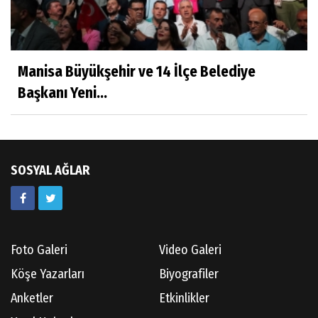
Hatice CAVULDAK
Hayatımın İçinden
Manisa Büyükşehir ve 14 İlçe Belediye
Başkanı Yeni...
Av.Ahmet ÖZDEMİR
Güneş Ülkesi Hakkında
SOSYAL AĞLAR
Kazım GERMİYANOĞLU
Gördes Tarihi Araştırmaları
Foto Galeri
Video Galeri
Doç.Dr.İbrahim KOÇ
Köşe Yazarları
Biyografiler
Anılarım-186
Anketler
Etkinlikler