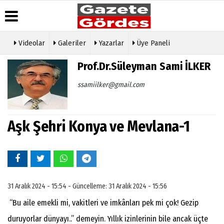
Videolar
Galeriler
Yazarlar
Üye Paneli
Üye Paneli
Hava
Köşe
Künye
Prof.Dr.Süleyman Sami İLKER
Durumu
Yazarları
Haber
İletişim
Arşivi
Gazete
Video
ssamiilker@gmail.com
Çerez
Manşetleri
Galeri
Gazete
Politikası
Arşivi
Anketler
Foto
Gizlilik
Galeri
Günün
Biyografiler
İlkeleri
Aşk Şehri Konya ve Mevlana-1
Haberleri
Etkinlikler
31 Aralık 2024 - 15:54 - Güncelleme: 31 Aralık 2024 - 15:56
“Bu aile emekli mi, vakitleri ve imkânları pek mi çok! Gezip
duruyorlar dünyayı..” demeyin. Yıllık izinlerinin bile ancak üçte