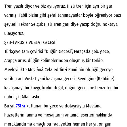
Tren yazılı diyor ve biz ayılıyoruz. Hızlı tren için ayrı bir gar
varmış. Tabii bizim gibi şehri tanımayanlar böyle öğreniyor bazı
şeyleri. Tekrar Selçuk Hızlı Tren garı diye yazıp doğru noktaya
ulaşıyoruz.
ŞEB-İ ARUS / VUSLAT GECESİ
Türkçeye tam çevirisi “Düğün Gecesi”, Farsçada şeb: gece,
Arapça arus: düğün kelimelerinden oluşmuş bir terkip.
Mevlevilikte Mevlânâ Celaleddin-i Rumî'nin öldüğü geceye
verilen ad. Vuslat yani kavuşma gecesi. Sevdiğine (Rabbine)
kavuşmayı bir kaygı, korku değil, düğün gecesine benzeten bir
ilahî aşk, Allah aşkı.
Bu yıl
751.si
kutlanan bu gece ve dolayısıyla Mevlâna
hazretlerini anma ve mesajlarını anlama, eserleri hakkında
meraklandırma amaçlı bu faaliyetler hemen her yıl on gün