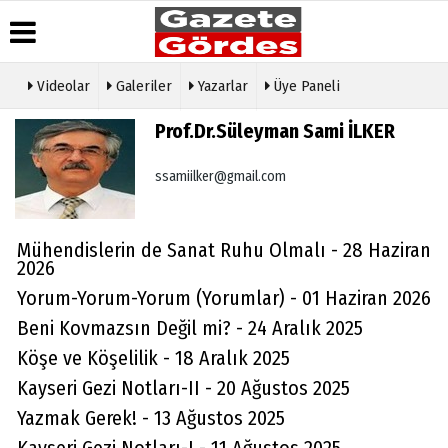
Videolar
Galeriler
Yazarlar
Üye Paneli
Üye Paneli
Hava
Köşe
Künye
Prof.Dr.Süleyman Sami İLKER
Durumu
Yazarları
Haber
İletişim
Arşivi
Gazete
Video
ssamiilker@gmail.com
Çerez
Manşetleri
Galeri
Gazete
Politikası
Arşivi
Anketler
Foto
Gizlilik
Galeri
Günün
Biyografiler
İlkeleri
Mühendislerin de Sanat Ruhu Olmalı - 28 Haziran
Haberleri
Etkinlikler
2026
Yorum-Yorum-Yorum (Yorumlar) - 01 Haziran 2026
Beni Kovmazsın Değil mi? - 24 Aralık 2025
Köşe ve Köşelilik - 18 Aralık 2025
Kayseri Gezi Notları-II - 20 Ağustos 2025
Yazmak Gerek! - 13 Ağustos 2025