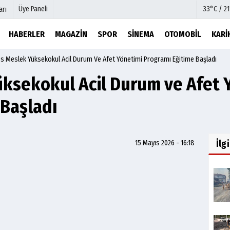
Üye Paneli
33°C / 2
arı
HABERLER
MAGAZIN
SPOR
SINEMA
OTOMOBIL
KARI
s Meslek Yüksekokul Acil Durum Ve Afet Yönetimi Programı Eğitime Başladı
mu
Köşe Yazarları
şetleri
Video Galeri
ksekokul Acil Durum ve Afet 
Foto Galeri
 Başladı
r
Etkinlikler
İlg
15 Mayıs 2026 - 16:18