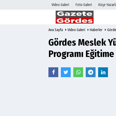
Video Galeri
Foto Galeri
Köşe Yazarl
Ana Sayfa
Video Galeri
Haberler
Görde
Üye Paneli
Hava Duru
Haber Arşivi
Gazete Man
Gördes Meslek Yü
Gazete Arşivi
Anketler
Programı Eğitime
Günün Haberleri
Biyografile