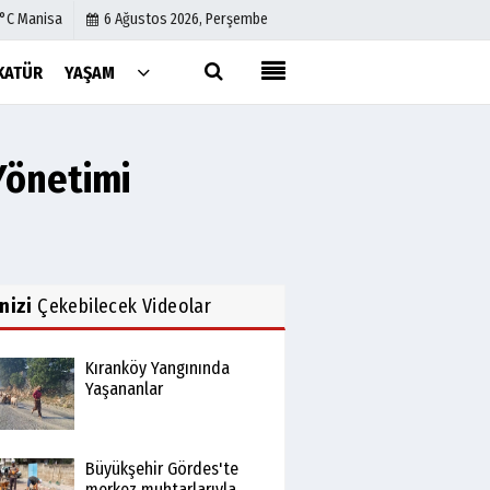
1°C Manisa
6 Ağustos 2026, Perşembe
KATÜR
YAŞAM
Künye
İletişim
Yönetimi
Çerez Politikası
Gizlilik İlkeleri
inizi
Çekebilecek Videolar
Kıranköy Yangınında
Yaşananlar
Büyükşehir Gördes'te
merkez muhtarlarıyla...