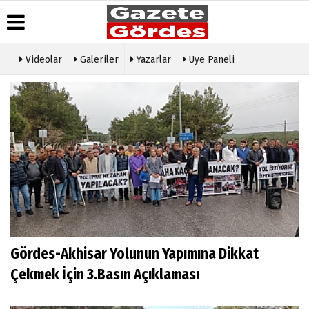
Videolar
Galeriler
Yazarlar
Üye Paneli
Üye Paneli
Hava
Köşe
Künye
Durumu
Yazarları
Haber
İletişim
Arşivi
Gazete
Video
Çerez
Manşetleri
Galeri
Gazete
Politikası
Arşivi
Anketler
Foto
Gizlilik
Galeri
Günün
Biyografiler
İlkeleri
Haberleri
Etkinlikler
Gördes-Akhisar Yolunun Yapımına Dikkat
Çekmek İçin 3.Basın Açıklaması