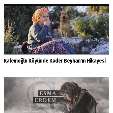
Kalemoğlu Köyünde Kader Beyhan'ın Hikayesi