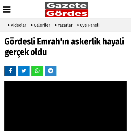
Videolar
Galeriler
Yazarlar
Üye Paneli
Üye Paneli
Hava
Köşe
Künye
Gördesli Emrah'ın askerlik hayali
Durumu
Yazarları
Haber
İletişim
Arşivi
Gazete
Video
gerçek oldu
Çerez
Manşetleri
Galeri
Gazete
Politikası
Arşivi
Anketler
Foto
Gizlilik
Galeri
Günün
Biyografiler
İlkeleri
Haberleri
Etkinlikler