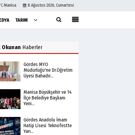
°C Manisa
8 Ağustos 2026, Cumartesi
EDYA
TARIM
Künye
İletişim
k Okunan
Haberler
Çerez Politikası
Gizlilik İlkeleri
Gördes MYO
Müdürlüğü'ne Dr.Öğretim
Üyesi Bahadır...
Manisa Büyükşehir ve 14
İlçe Belediye Başkanı
Yeni...
Gördes Anadolu İmam
Hatip Lisesi Teknofestte
Yarı...