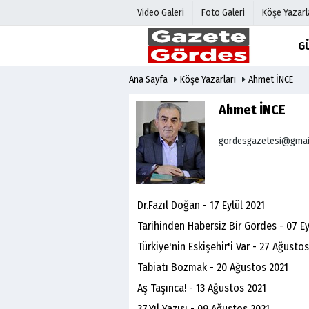
Video Galeri
Foto Galeri
Köşe Yazarl
G
Ana Sayfa
Köşe Yazarları
Ahmet İNCE
Üye Paneli
Hava Duru
Haber Arşivi
Gazete Man
Ahmet İNCE
Gazete Arşivi
Anketler
gordesgazetesi@gmai
Günün Haberleri
Biyografile
Dr.Fazıl Doğan - 17 Eylül 2021
Tarihinden Habersiz Bir Gördes - 07 Ey
Türkiye'nin Eskişehir'i Var - 27 Ağusto
Tabiatı Bozmak - 20 Ağustos 2021
Aş Taşınca! - 13 Ağustos 2021
37.Yıl Yazısı - 09 Ağustos 2021