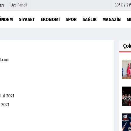
Üye Paneli
33°C / 21
arı
ÜNDEM
SIYASET
EKONOMI
SPOR
SAĞLIK
MAGAZIN
M
mu
Köşe Yazarları
şetleri
Video Galeri
Ço
Foto Galeri
l.com
r
Etkinlikler
lül 2021
s 2021