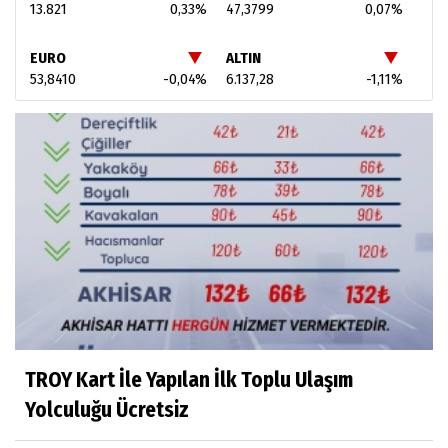
13.821
0,33%
47,3799
0,07%
EURO
ALTIN
53,8410
-0,04%
6.137,28
-1,11%
TROY Kart İle Yapılan İlk Toplu Ulaşım
Yolculuğu Ücretsiz