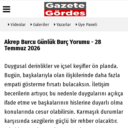
Videolar
Galeriler
Yazarlar
Üye Paneli
Üye Paneli
Hava
Köşe
Künye
Durumu
Yazarları
Akrep Burcu Günlük Burç Yorumu - 28
Haber
İletişim
Temmuz 2026
Arşivi
Gazete
Video
Çerez
Manşetleri
Galeri
Gazete
Politikası
Arşivi
Anketler
Foto
Gizlilik
Duygusal derinlikler ve içsel keşifler ön planda.
Galeri
Günün
Biyografiler
İlkeleri
Bugün, başkalarıyla olan ilişkilerinde daha fazla
Haberleri
Etkinlikler
empati gösterme fırsatı bulacaksın. İletişim
becerilerin artıyor, bu nedenle duygularını açıkça
ifade etme ve başkalarının hislerine duyarlı olma
konularında cesur olabilirsin. Karmaşık durumlar
karşısında sezgilerin güçlü bir rehber olacaktır.