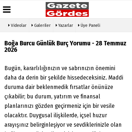
Videolar
Galeriler
Yazarlar
Üye Paneli
Üye Paneli
Hava
Köşe
Künye
Durumu
Yazarları
Boğa Burcu Günlük Burç Yorumu - 28 Temmuz
Haber
İletişim
2026
Arşivi
Gazete
Video
Çerez
Manşetleri
Galeri
Gazete
Politikası
Arşivi
Anketler
Foto
Gizlilik
Bugün, kararlılığınızın ve sabrınızın önemini
Galeri
Günün
Biyografiler
İlkeleri
daha da derin bir şekilde hissedeceksiniz. Maddi
Haberleri
Etkinlikler
duruma dair beklenmedik fırsatlar önünüze
çıkabilir; bu durum, yatırım ve finansal
planlarınızı gözden geçirmeniz için bir vesile
olacaktır. Duygusal ilişkilerde, içsel huzur
arayışınız belirginleşiyor ve sevdiklerinizle olan