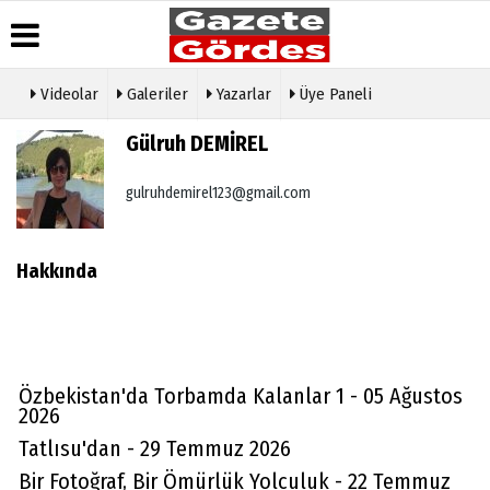
Videolar
Galeriler
Yazarlar
Üye Paneli
Üye Paneli
Hava
Köşe
Künye
Gülruh DEMİREL
Durumu
Yazarları
Haber
İletişim
Arşivi
Gazete
Video
gulruhdemirel123@gmail.com
Çerez
Manşetleri
Galeri
Gazete
Politikası
Arşivi
Anketler
Foto
Gizlilik
Galeri
Günün
Biyografiler
İlkeleri
Hakkında
Haberleri
Etkinlikler
Özbekistan'da Torbamda Kalanlar 1 - 05 Ağustos
2026
Tatlısu'dan - 29 Temmuz 2026
Bir Fotoğraf, Bir Ömürlük Yolculuk - 22 Temmuz