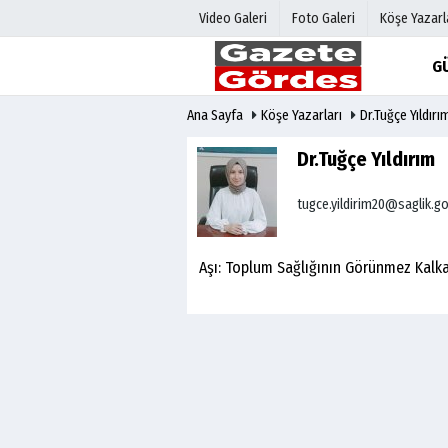
Video Galeri
Foto Galeri
Köşe Yazarl
G
Ana Sayfa
Köşe Yazarları
Dr.Tuğçe Yıldırı
Üye Paneli
Hava Duru
Haber Arşivi
Gazete Man
Dr.Tuğçe Yıldırım
Gazete Arşivi
Anketler
tugce.yildirim20@saglik.go
Günün Haberleri
Biyografile
Aşı: Toplum Sağlığının Görünmez Kalka