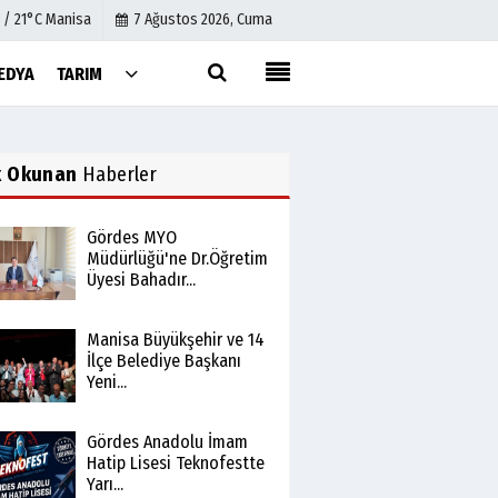
 / 21°C Manisa
7 Ağustos 2026, Cuma
EDYA
TARIM
Künye
İletişim
k Okunan
Haberler
Çerez Politikası
Gizlilik İlkeleri
Gördes MYO
Müdürlüğü'ne Dr.Öğretim
Üyesi Bahadır...
Manisa Büyükşehir ve 14
İlçe Belediye Başkanı
Yeni...
Gördes Anadolu İmam
Hatip Lisesi Teknofestte
Yarı...