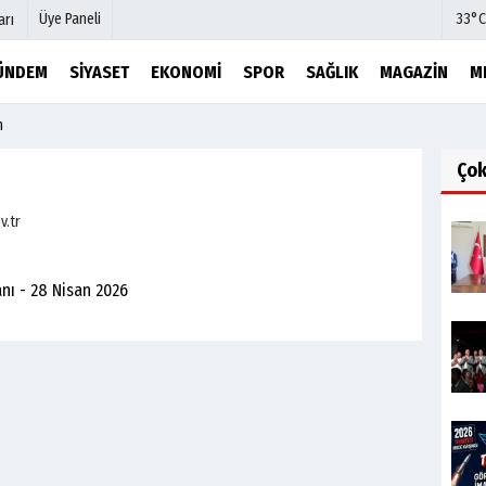
Üye Paneli
33°C
arı
ÜNDEM
SIYASET
EKONOMI
SPOR
SAĞLIK
MAGAZIN
M
m
mu
Köşe Yazarları
şetleri
Video Galeri
Ço
Foto Galeri
v.tr
r
Etkinlikler
nı - 28 Nisan 2026