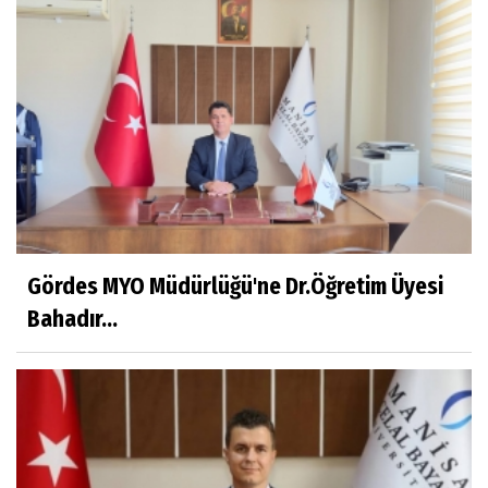
Beyaz Gömlekli Adam!
Prof.Dr.Ayşe İLKER
Adı Sanı Olmak
Eylül SEYHAN
Gezerken Zamanın Kollarındaki Ruhuma
Rastlamak
Gördes MYO Müdürlüğü'ne Dr.Öğretim Üyesi
Bahadır...
Yaşar ATLI
Kahramanlar
Prof.Dr.Süleyman Sami İLKER