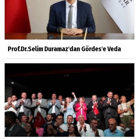
Mühendislerin de Sanat Ruhu Olmalı
Dr.Fatih KESKİN
Millî Edebiyat, Millî Şuur, Millî Takım
Prof.Dr.Selim Duramaz'dan Gördes'e Veda
Sıracettin ÇELİK
Çalıkuşu
Dr.Tuğçe Yıldırım
Aşı: Toplum Sağlığının Görünmez Kalkanı
Hatice CAVULDAK