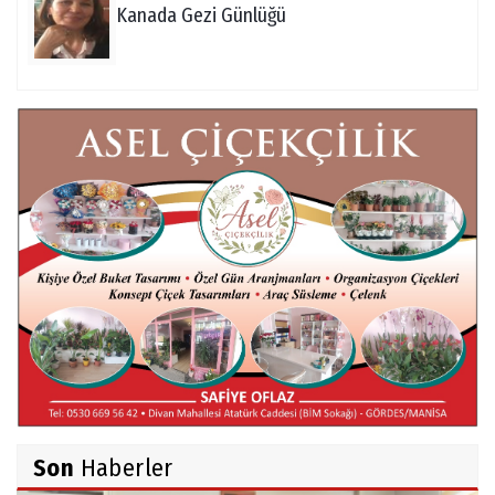
Kanada Gezi Günlüğü
Mert AKAR
Röportaj Serisi-46: Konuk =Prof.Dr.Hakan
Atalay (Psikanaliz)
Hüseyin TUNÇAY
Gökçeada Gezimiz-IV
İsmail AYBEY
Belma Sebil'i Tanıyor Musunuz?
Son
Haberler
Ahmet İNCE