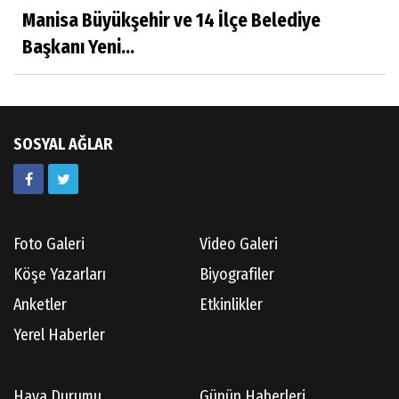
Hayatımın İçinden
Manisa Büyükşehir ve 14 İlçe Belediye
Başkanı Yeni...
Av.Ahmet ÖZDEMİR
Güneş Ülkesi Hakkında
SOSYAL AĞLAR
Kazım GERMİYANOĞLU
Gördes Tarihi Araştırmaları
Foto Galeri
Video Galeri
Doç.Dr.İbrahim KOÇ
Köşe Yazarları
Biyografiler
Anılarım-186
Anketler
Etkinlikler
Yerel Haberler
Cüneyt AYBEY
Hava Durumu
Günün Haberleri
Hisarcıların Son Şairini Uğurlarken