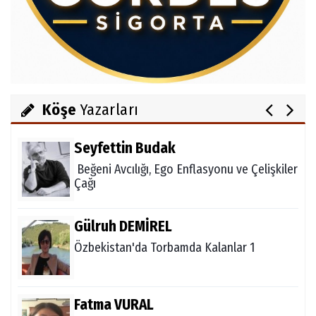
Gördesli Şair Alim Atay
Salih OKKALI
1950'li Yıllarda Gördes-VI
Köşe
Yazarları
Seyfettin Budak
Beğeni Avcılığı, Ego Enflasyonu ve Çelişkiler
Çağı
Gülruh DEMİREL
Özbekistan'da Torbamda Kalanlar 1
Fatma VURAL