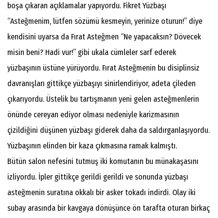
boşa çıkaran açıklamalar yapıyordu. Fikret Yüzbaşı
“Asteğmenim, lütfen sözümü kesmeyin, yerinize oturun!” diye
kendisini uyarsa da Fırat Asteğmen “Ne yapacaksın? Dövecek
misin beni? Hadi vur!” gibi ukala cümleler sarf ederek
yüzbaşının üstüne yürüyordu. Fırat Asteğmenin bu disiplinsiz
davranışları gittikçe yüzbaşıyı sinirlendiriyor, adeta çileden
çıkarıyordu. Üstelik bu tartışmanın yeni gelen asteğmenlerin
önünde cereyan ediyor olması nedeniyle karizmasının
çizildiğini düşünen yüzbaşı giderek daha da saldırganlaşıyordu.
Yüzbaşının elinden bir kaza çıkmasına ramak kalmıştı.
Bütün salon nefesini tutmuş iki komutanın bu münakaşasını
izliyordu. İpler gittikçe gerildi gerildi ve sonunda yüzbaşı
asteğmenin suratına okkalı bir asker tokadı indirdi. Olay iki
subay arasında bir kavgaya dönüşünce ön tarafta oturan birkaç