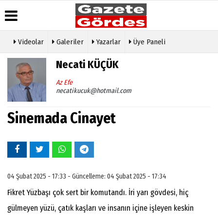
Videolar
Galeriler
Yazarlar
Üye Paneli
Üye Paneli
Hava
Köşe
Künye
Necati KÜÇÜK
Durumu
Yazarları
Haber
İletişim
Arşivi
Gazete
Video
Az Efe
Çerez
Manşetleri
Galeri
necatikucuk@hotmail.com
Gazete
Politikası
Arşivi
Anketler
Foto
Gizlilik
Galeri
Sinemada Cinayet
Günün
Biyografiler
İlkeleri
Haberleri
Etkinlikler
04 Şubat 2025 - 17:33 - Güncelleme: 04 Şubat 2025 - 17:34
Fikret Yüzbaşı çok sert bir komutandı. İri yarı gövdesi, hiç
gülmeyen yüzü, çatık kaşları ve insanın içine işleyen keskin