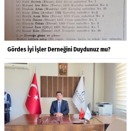
Prof.Dr.Süleyman Sami İLKER
Mühendislerin de Sanat Ruhu Olmalı
Dr.Fatih KESKİN
Millî Edebiyat, Millî Şuur, Millî Takım
Gördes İyi İşler Derneğini Duydunuz mu?
Sıracettin ÇELİK
Çalıkuşu
Dr.Tuğçe Yıldırım
Aşı: Toplum Sağlığının Görünmez Kalkanı