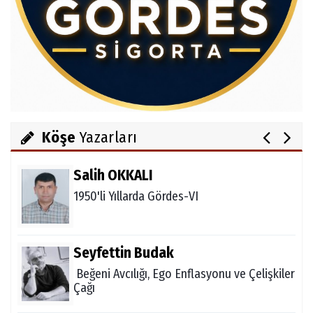
Av.Cenap GÜVEN
Gördesli Şair Alim Atay
Ahmet İNCE
Gördes Ekonomisi Çöküyor mu?
Köşe
Yazarları
Salih OKKALI
1950'li Yıllarda Gördes-VI
Seyfettin Budak
Beğeni Avcılığı, Ego Enflasyonu ve Çelişkiler
Çağı