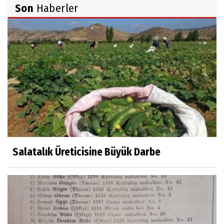
Son
Haberler
İsmail AYBEY
Belma Sebil'i Tanıyor Musunuz?
Prof.Dr.Ayşe İLKER
Adı Sanı Olmak
Eylül SEYHAN
Gezerken Zamanın Kollarındaki Ruhuma
Rastlamak
Salatalık Üreticisine Büyük Darbe
Yaşar ATLI
Kahramanlar