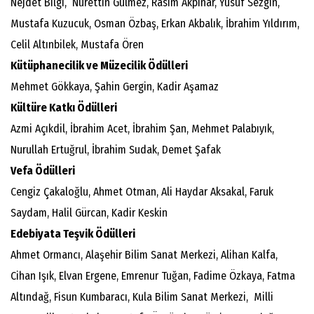
Nejdet Bilgi, Nurettin Gülmez, Rasim Akpınar, Yusuf Sezgin,
Mustafa Kuzucuk, Osman Özbaş, Erkan Akbalık, İbrahim Yıldırım,
Celil Altınbilek, Mustafa Ören
Kütüphanecilik ve Müzecilik Ödülleri
Mehmet Gökkaya, Şahin Gergin, Kadir Aşamaz
Kültüre Katkı Ödülleri
Azmi Açıkdil, İbrahim Acet, İbrahim Şan, Mehmet Palabıyık,
Nurullah Ertuğrul, İbrahim Sudak, Demet Şafak
Vefa Ödülleri
Cengiz Çakaloğlu, Ahmet Otman, Ali Haydar Aksakal, Faruk
Saydam, Halil Gürcan, Kadir Keskin
Edebiyata Teşvik Ödülleri
Ahmet Ormancı, Alaşehir Bilim Sanat Merkezi, Alihan Kalfa,
Cihan Işık, Elvan Ergene, Emrenur Tuğan, Fadime Özkaya, Fatma
Altındağ, Fisun Kumbaracı, Kula Bilim Sanat Merkezi, Milli