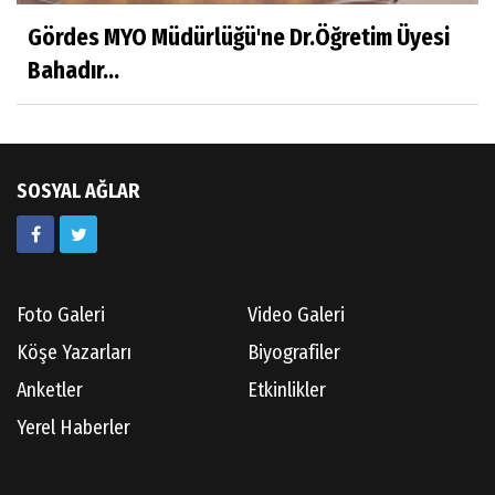
Hatice CAVULDAK
Gördes MYO Müdürlüğü'ne Dr.Öğretim Üyesi
Hayatımın İçinden
Bahadır...
Av.Ahmet ÖZDEMİR
Güneş Ülkesi Hakkında
SOSYAL AĞLAR
Kazım GERMİYANOĞLU
Gördes Tarihi Araştırmaları
Foto Galeri
Video Galeri
Köşe Yazarları
Biyografiler
Doç.Dr.İbrahim KOÇ
Anketler
Etkinlikler
Anılarım-186
Yerel Haberler