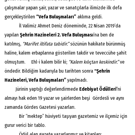
çalışmalar yapan şair, yazar ve sanatçılarla ilimizde ilk defa
gerçekleştirilen
“Vefa Buluşmaları”
aklıma geldi.
İl Valimiz Ahmet Deniz döneminde, 22 Nisan 2019’da
yapılan
Şehrin Hazineleri 2. Vefa Buluşması
’na ben de
katılmış,
“Marifet iltifata tabidir.”
sözünün hakikate bürünmüş
haline, kalem erbaplarına gösterilen takdir ve teveccühe şahit
olmuştum. Ehl-i kalem bilir ki;
“Kalem kılıçtan keskindir.”
ve
öndedir. Bildiğim kadarıyla bu tarihten sonra
"Şehrin
Hazineleri, Vefa Buluşmaları”
yapılmadı.
Jürinin yaptığı değerlendirmede
Edebiyat Ödülleri’
ni
almayı hak eden 19 yazar ve şairlerden beşi Gördesli ve aynı
zamanda Gördes Gazetesi yazarları.
Bir “mektep” hüviyeti taşıyan gazetemiz ve ilçemiz için
gurur verici bir tablo.
Ödül alan gazete yazarlarımız ve kitapları: