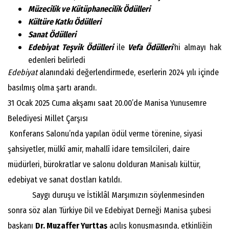
Müzecilik ve Kütüphanecilik Ödülleri
Kültüre Katkı Ödülleri
Sanat Ödülleri
Edebiyat Teşvik Ödülleri
ile
Vefa Ödülleri
’
ni almayı hak
edenleri belirledi
Edebiyat
alanındaki değerlendirmede, eserlerin 2024 yılı içinde
basılmış olma şartı arandı.
31 Ocak 2025 Cuma akşamı saat 20.00’de Manisa Yunusemre
Belediyesi Millet Çarşısı
Konferans Salonu’nda yapılan ödül verme törenine, siyasi
şahsiyetler, mülkî amir, mahallî idare temsilcileri, daire
müdürleri, bürokratlar ve salonu dolduran Manisalı kültür,
edebiyat ve sanat dostları katıldı.
Saygı duruşu ve İstiklâl Marşımızın söylenmesinden
sonra söz alan Türkiye Dil ve Edebiyat Derneği Manisa şubesi
başkanı
Dr. Muzaffer Yurttaş
açılış konuşmasında, etkinliğin