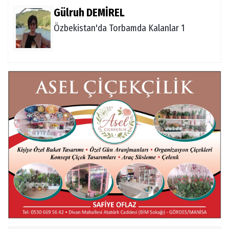
Gülruh DEMİREL
Özbekistan'da Torbamda Kalanlar 1
Fatma VURAL
Kanada Gezi Günlüğü
Mert AKAR
Röportaj Serisi-46: Konuk =Prof.Dr.Hakan
Atalay (Psikanaliz)
Hüseyin TUNÇAY
Gökçeada Gezimiz-IV