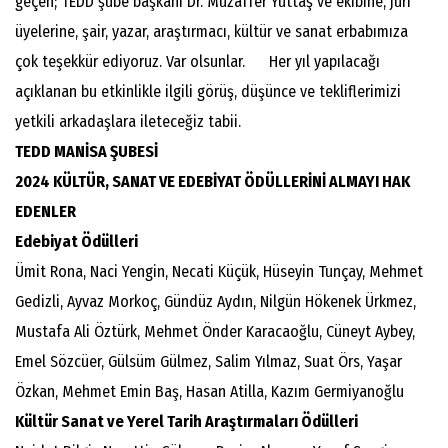
geçen; TEDD şube başkanı Dr. Muzaffer Yuttaş ve ekibine, jüri
üyelerine, şair, yazar, araştırmacı, kültür ve sanat erbabımıza
çok teşekkür ediyoruz. Var olsunlar. Her yıl yapılacağı
açıklanan bu etkinlikle ilgili görüş, düşünce ve tekliflerimizi
yetkili arkadaşlara ileteceğiz tabii.
TEDD MANİSA ŞUBESİ
2024 KÜLTÜR, SANAT VE EDEBİYAT ÖDÜLLERİNİ ALMAYI HAK
EDENLER
Edebiyat Ödülleri
Ümit Rona, Naci Yengin, Necati Küçük, Hüseyin Tunçay, Mehmet
Gedizli, Ayvaz Morkoç, Gündüz Aydın, Nilgün Hökenek Ürkmez,
Mustafa Ali Öztürk, Mehmet Önder Karacaoğlu, Cüneyt Aybey,
Emel Sözcüer, Gülsüm Gülmez, Salim Yılmaz, Suat Örs, Yaşar
Özkan, Mehmet Emin Baş, Hasan Atilla, Kazım Germiyanoğlu
Kültür Sanat ve Yerel Tarih Araştırmaları Ödülleri