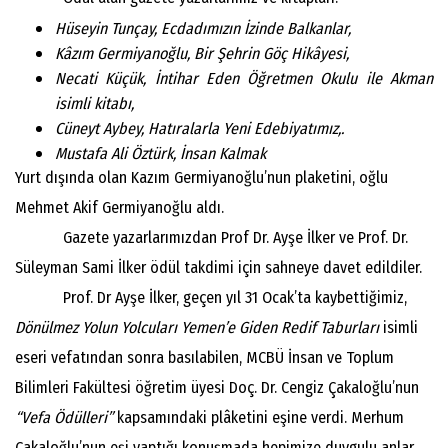
Hüseyin Tunçay, Ecdadımızın İzinde Balkanlar,
Kâzım Germiyanoğlu, Bir Şehrin Göç Hikâyesi,
Necati Küçük, İntihar Eden Öğretmen Okulu ile Akman
isimli kitabı,
Cüneyt Aybey, Hatıralarla Yeni Edebiyatımız,.
Mustafa Ali Öztürk, İnsan Kalmak
Yurt dışında olan Kazım Germiyanoğlu’nun plaketini, oğlu
Mehmet Akif Germiyanoğlu aldı.
Gazete yazarlarımızdan Prof Dr. Ayşe İlker ve Prof. Dr.
Süleyman Sami İlker ödül takdimi için sahneye davet edildiler.
Prof. Dr Ayşe İlker, geçen yıl 31 Ocak’ta kaybettiğimiz,
Dönülmez Yolun Yolcuları Yemen’e Giden Redif Taburları
isimli
eseri vefatından sonra basılabilen, MCBÜ İnsan ve Toplum
Bilimleri Fakültesi öğretim üyesi Doç. Dr. Cengiz Çakaloğlu’nun
“Vefa Ödülleri”
kapsamındaki plâketini eşine verdi. Merhum
Çakaloğlu’nun eşi yaptığı konuşmada hepimize duygulu anlar