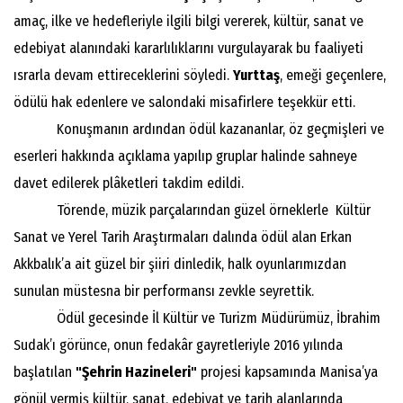
amaç, ilke ve hedefleriyle ilgili bilgi vererek, kültür, sanat ve
edebiyat alanındaki kararlılıklarını vurgulayarak bu faaliyeti
ısrarla devam ettireceklerini söyledi.
Yurttaş
, emeği geçenlere,
ödülü hak edenlere ve salondaki misafirlere teşekkür etti.
Konuşmanın ardından ödül kazananlar, öz geçmişleri ve
eserleri hakkında açıklama yapılıp gruplar halinde sahneye
davet edilerek plâketleri takdim edildi.
Törende, müzik parçalarından güzel örneklerle Kültür
Sanat ve Yerel Tarih Araştırmaları dalında ödül alan Erkan
Akkbalık’a ait güzel bir şiiri dinledik, halk oyunlarımızdan
sunulan müstesna bir performansı zevkle seyrettik.
Ödül gecesinde İl Kültür ve Turizm Müdürümüz, İbrahim
Sudak’ı görünce, onun fedakâr gayretleriyle 2016 yılında
başlatılan
"Şehrin Hazineleri"
projesi kapsamında Manisa’ya
gönül vermiş kültür, sanat, edebiyat ve tarih alanlarında