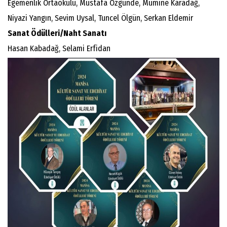
Egemenlik Ortaokulu, Mustafa Özgünde, Mümine Karadağ,
Niyazi Yangın, Sevim Uysal, Tuncel Ölgün, Serkan Eldemir
Sanat Ödülleri/Naht Sanatı
Hasan Kabadağ, Selami Erfidan