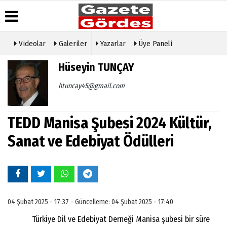
Videolar
Galeriler
Yazarlar
Üye Paneli
Üye Paneli
Hava
Köşe
Künye
Hüseyin TUNÇAY
Durumu
Yazarları
Haber
İletişim
Arşivi
Gazete
Video
htuncay45@gmail.com
Çerez
Manşetleri
Galeri
Gazete
Politikası
Arşivi
Anketler
Foto
Gizlilik
Galeri
TEDD Manisa Şubesi 2024 Kültür,
Günün
Biyografiler
İlkeleri
Haberleri
Etkinlikler
Sanat ve Edebiyat Ödülleri
04 Şubat 2025 - 17:37 - Güncelleme: 04 Şubat 2025 - 17:40
Türkiye Dil ve Edebiyat Derneği Manisa şubesi bir süre