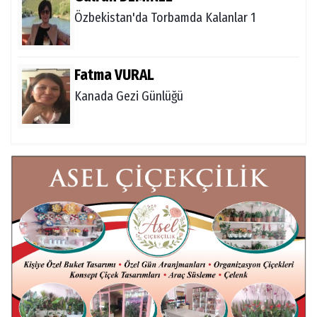
Özbekistan'da Torbamda Kalanlar 1
Fatma VURAL
Kanada Gezi Günlüğü
Mert AKAR
Röportaj Serisi-46: Konuk =Prof.Dr.Hakan
Atalay (Psikanaliz)
Hüseyin TUNÇAY
Gökçeada Gezimiz-IV
İsmail AYBEY