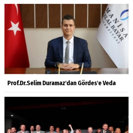
Kahramanlar
Prof.Dr.Süleyman Sami İLKER
Mühendislerin de Sanat Ruhu Olmalı
Dr.Fatih KESKİN
Millî Edebiyat, Millî Şuur, Millî Takım
Prof.Dr.Selim Duramaz'dan Gördes'e Veda
Sıracettin ÇELİK
Çalıkuşu
Dr.Tuğçe Yıldırım