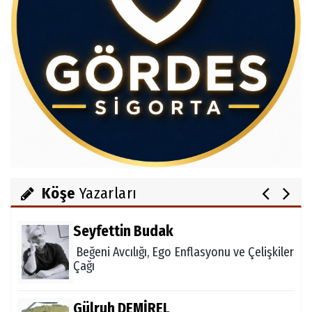
Av.Cenap GÜVEN
Gördesli Şair Alim Atay
Salih OKKALI
1950'li Yıllarda Gördes-VI
Köşe
Yazarları
Seyfettin Budak
Beğeni Avcılığı, Ego Enflasyonu ve Çelişkiler
Çağı
Gülruh DEMİREL