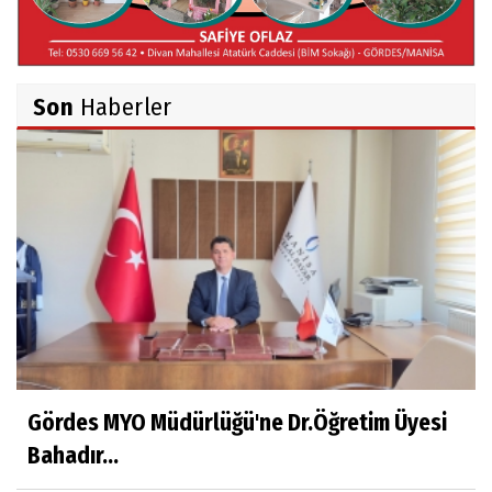
Belma Sebil'i Tanıyor Musunuz?
Son
Haberler
Ahmet İNCE
Beyaz Gömlekli Adam!
Prof.Dr.Ayşe İLKER
Adı Sanı Olmak
Eylül SEYHAN
Gezerken Zamanın Kollarındaki Ruhuma
Rastlamak
Gördes MYO Müdürlüğü'ne Dr.Öğretim Üyesi
Bahadır...
Yaşar ATLI