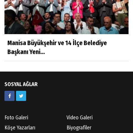
Aşı: Toplum Sağlığının Görünmez Kalkanı
Hatice CAVULDAK
Hayatımın İçinden
Manisa Büyükşehir ve 14 İlçe Belediye
Başkanı Yeni...
Av.Ahmet ÖZDEMİR
Güneş Ülkesi Hakkında
SOSYAL AĞLAR
Kazım GERMİYANOĞLU
Gördes Tarihi Araştırmaları
Foto Galeri
Video Galeri
Doç.Dr.İbrahim KOÇ
Köşe Yazarları
Biyografiler