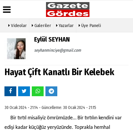
Videolar
Galeriler
Yazarlar
Üye Paneli
Üye Paneli
Hava
Köşe
Künye
Eylül SEYHAN
Durumu
Yazarları
Haber
İletişim
Arşivi
Gazete
Video
seyhanminciye@gmail.com
Çerez
Manşetleri
Galeri
Gazete
Politikası
Arşivi
Anketler
Foto
Gizlilik
Galeri
Hayat Çift Kanatlı Bir Kelebek
Günün
Biyografiler
İlkeleri
Haberleri
Etkinlikler
30 Ocak 2024 - 21:14 - Güncelleme: 30 Ocak 2024 - 21:15
Bir tırtıl misaliyiz ömrümüzde… Bir tırtılın kendini var
edişi kadar küçüğüz yeryüzünde. Toprakla hemhal