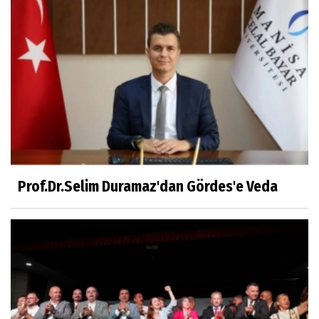
Prof.Dr.Süleyman Sami İLKER
Mühendislerin de Sanat Ruhu Olmalı
Dr.Fatih KESKİN
Millî Edebiyat, Millî Şuur, Millî Takım
Prof.Dr.Selim Duramaz'dan Gördes'e Veda
Sıracettin ÇELİK
Çalıkuşu
Dr.Tuğçe Yıldırım
Aşı: Toplum Sağlığının Görünmez Kalkanı