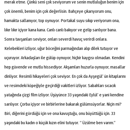
merak etme. Çünkü seni çok seviyorum ve senin mutluluğun benim için
çok önemli, benim için çok değerlisin. Bahçeye çıkarıyorum onu,
hamakta sallanıyor, top oynuyor. Portakal suyu sıkıp veriyorum ona,
lıkır lıkır içiyor kana kana. Canlı canlı bakıyor ve gelip sarılıyor bana.
Sonra tavşanları seviyor, onları severdi havuç verirdi onlara.
Kelebekleri izliyor, uğur böceğini parmağından alıp dilek tutuyor ve
uçuruyor. Arkadaşları ile gülüp oynuyor, hiçbir kaygısı olmadan. Kendini
hep güvende ve mutlu hissediyor. Akşamları huzurla oynuyor, masallar
dinliyor. Resimli hikayeleri çok seviyor. En çok da Ayşegül’ ün kitaplarını
ve resimdeki köpeğiyle geçirdiği vakitleri izliyor. Sabahları sıcacık
yatağında çizgi film izliyor. Üşüyünce 33 yaşındaki Eylül’ e yani kendine
sarılıyor. Çorba içiyor ve birbirlerine bakarak gülümsüyorlar. Niçin mi?
Biri, diğerini gördüğü için ve ona kavuştuğu, onu büyüttüğü için. 33
yaşındaki bu kadın o küçük kızın elini tutuyor. “ Üzülme ben varım.”