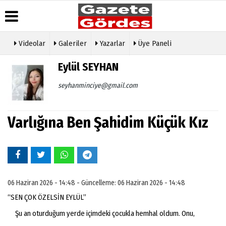
Videolar
Galeriler
Yazarlar
Üye Paneli
Üye Paneli
Hava
Köşe
Künye
Eylül SEYHAN
Durumu
Yazarları
Haber
İletişim
Arşivi
Gazete
Video
seyhanminciye@gmail.com
Çerez
Manşetleri
Galeri
Gazete
Politikası
Arşivi
Anketler
Foto
Gizlilik
Galeri
Varlığına Ben Şahidim Küçük Kız
Günün
Biyografiler
İlkeleri
Haberleri
Etkinlikler
06 Haziran 2026 - 14:48 - Güncelleme: 06 Haziran 2026 - 14:48
“SEN ÇOK ÖZELSİN EYLÜL”
Şu an oturduğum yerde içimdeki çocukla hemhal oldum. Onu,