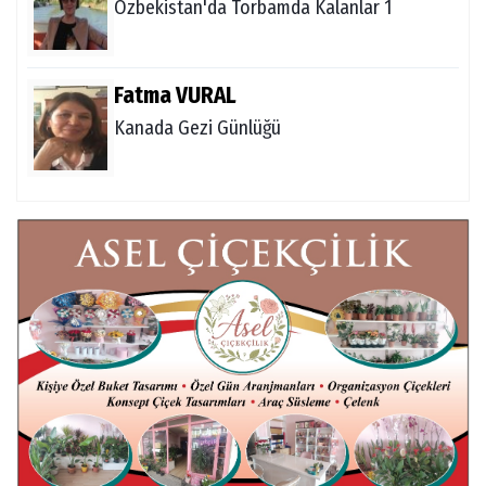
Özbekistan'da Torbamda Kalanlar 1
Fatma VURAL
Kanada Gezi Günlüğü
Mert AKAR
Röportaj Serisi-46: Konuk =Prof.Dr.Hakan
Atalay (Psikanaliz)
Hüseyin TUNÇAY
Gökçeada Gezimiz-IV
İsmail AYBEY