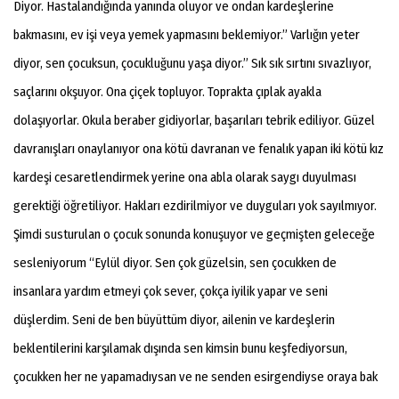
Diyor. Hastalandığında yanında oluyor ve ondan kardeşlerine
bakmasını, ev işi veya yemek yapmasını beklemiyor.” Varlığın yeter
diyor, sen çocuksun, çocukluğunu yaşa diyor.” Sık sık sırtını sıvazlıyor,
saçlarını okşuyor. Ona çiçek topluyor. Toprakta çıplak ayakla
dolaşıyorlar. Okula beraber gidiyorlar, başarıları tebrik ediliyor. Güzel
davranışları onaylanıyor ona kötü davranan ve fenalık yapan iki kötü kız
kardeşi cesaretlendirmek yerine ona abla olarak saygı duyulması
gerektiği öğretiliyor. Hakları ezdirilmiyor ve duyguları yok sayılmıyor.
Şimdi susturulan o çocuk sonunda konuşuyor ve geçmişten geleceğe
sesleniyorum “Eylül diyor. Sen çok güzelsin, sen çocukken de
insanlara yardım etmeyi çok sever, çokça iyilik yapar ve seni
düşlerdim. Seni de ben büyüttüm diyor, ailenin ve kardeşlerin
beklentilerini karşılamak dışında sen kimsin bunu keşfediyorsun,
çocukken her ne yapamadıysan ve ne senden esirgendiyse oraya bak