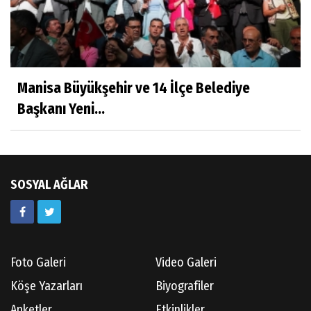
Hatice CAVULDAK
Hayatımın İçinden
Manisa Büyükşehir ve 14 İlçe Belediye
Başkanı Yeni...
Av.Ahmet ÖZDEMİR
Güneş Ülkesi Hakkında
SOSYAL AĞLAR
Kazım GERMİYANOĞLU
Gördes Tarihi Araştırmaları
Foto Galeri
Video Galeri
Doç.Dr.İbrahim KOÇ
Köşe Yazarları
Biyografiler
Anılarım-186
Anketler
Etkinlikler