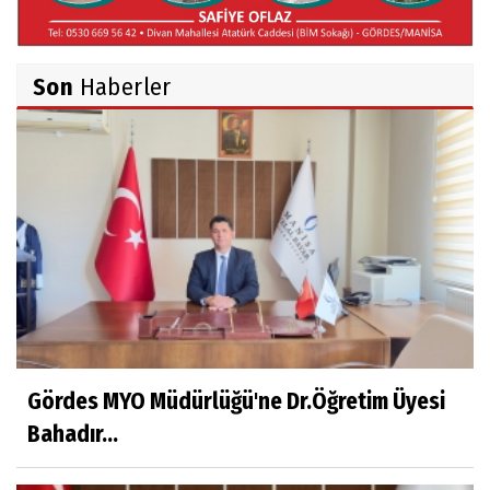
Belma Sebil'i Tanıyor Musunuz?
Son
Haberler
Ahmet İNCE
Beyaz Gömlekli Adam!
Prof.Dr.Ayşe İLKER
Adı Sanı Olmak
Eylül SEYHAN
Gezerken Zamanın Kollarındaki Ruhuma
Rastlamak
Gördes MYO Müdürlüğü'ne Dr.Öğretim Üyesi
Bahadır...
Yaşar ATLI
Kahramanlar