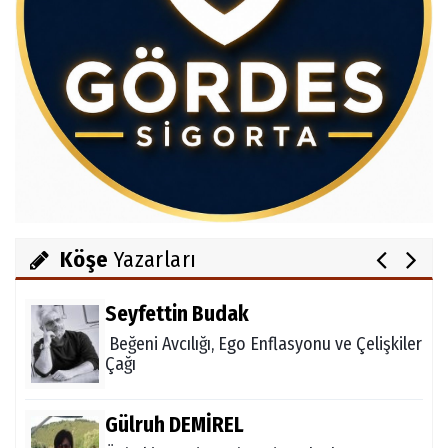
Av.Cenap GÜVEN
Gördesli Şair Alim Atay
Salih OKKALI
1950'li Yıllarda Gördes-VI
Köşe
Yazarları
Seyfettin Budak
Beğeni Avcılığı, Ego Enflasyonu ve Çelişkiler
Çağı
Gülruh DEMİREL