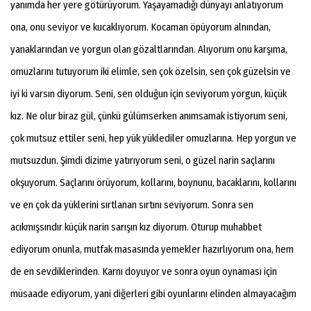
yanımda her yere götürüyorum. Yaşayamadığı dünyayı anlatıyorum
ona, onu seviyor ve kucaklıyorum. Kocaman öpüyorum alnından,
yanaklarından ve yorgun olan gözaltlarından. Alıyorum onu karşıma,
omuzlarını tutuyorum iki elimle, sen çok özelsin, sen çok güzelsin ve
iyi ki varsın diyorum. Seni, sen olduğun için seviyorum yorgun, küçük
kız. Ne olur biraz gül, çünkü gülümserken anımsamak istiyorum seni,
çok mutsuz ettiler seni, hep yük yüklediler omuzlarına. Hep yorgun ve
mutsuzdun. Şimdi dizime yatırıyorum seni, o güzel narin saçlarını
okşuyorum. Saçlarını örüyorum, kollarını, boynunu, bacaklarını, kollarını
ve en çok da yüklerini sırtlanan sırtını seviyorum. Sonra sen
acıkmışsındır küçük narin sarışın kız diyorum. Oturup muhabbet
ediyorum onunla, mutfak masasında yemekler hazırlıyorum ona, hem
de en sevdiklerinden. Karnı doyuyor ve sonra oyun oynaması için
müsaade ediyorum, yani diğerleri gibi oyunlarını elinden almayacağım