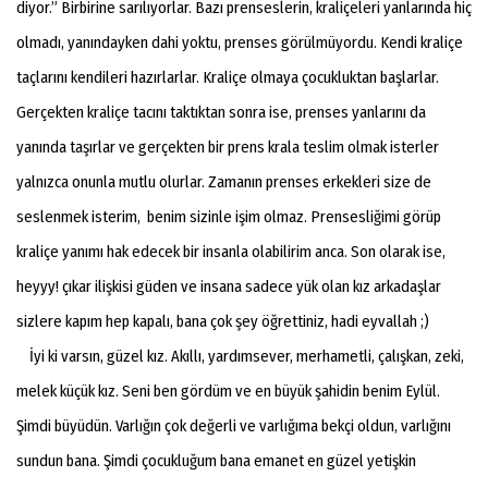
diyor.” Birbirine sarılıyorlar. Bazı prenseslerin, kraliçeleri yanlarında hiç
olmadı, yanındayken dahi yoktu, prenses görülmüyordu. Kendi kraliçe
taçlarını kendileri hazırlarlar. Kraliçe olmaya çocukluktan başlarlar.
Gerçekten kraliçe tacını taktıktan sonra ise, prenses yanlarını da
yanında taşırlar ve gerçekten bir prens krala teslim olmak isterler
yalnızca onunla mutlu olurlar. Zamanın prenses erkekleri size de
seslenmek isterim, benim sizinle işim olmaz. Prensesliğimi görüp
kraliçe yanımı hak edecek bir insanla olabilirim anca. Son olarak ise,
heyyy! çıkar ilişkisi güden ve insana sadece yük olan kız arkadaşlar
sizlere kapım hep kapalı, bana çok şey öğrettiniz, hadi eyvallah ;)
İyi ki varsın, güzel kız. Akıllı, yardımsever, merhametli, çalışkan, zeki,
melek küçük kız. Seni ben gördüm ve en büyük şahidin benim Eylül.
Şimdi büyüdün. Varlığın çok değerli ve varlığıma bekçi oldun, varlığını
sundun bana. Şimdi çocukluğum bana emanet en güzel yetişkin