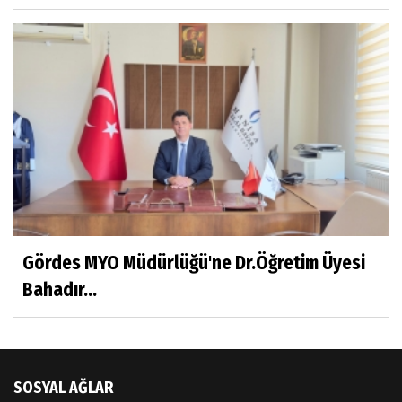
Sıracettin ÇELİK
Çalıkuşu
Dr.Tuğçe Yıldırım
Aşı: Toplum Sağlığının Görünmez Kalkanı
Hatice CAVULDAK
Gördes MYO Müdürlüğü'ne Dr.Öğretim Üyesi
Hayatımın İçinden
Bahadır...
Av.Ahmet ÖZDEMİR
Güneş Ülkesi Hakkında
SOSYAL AĞLAR