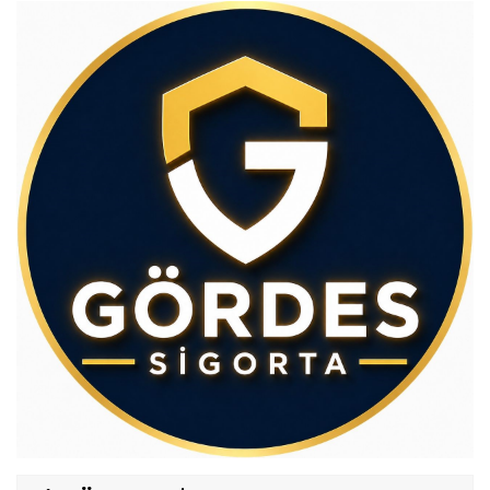
Av.Cenap GÜVEN
Gördesli Şair Alim Atay
Ahmet İNCE
Gördes Ekonomisi Çöküyor mu?