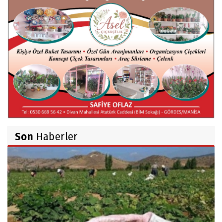
Mert AKAR
Röportaj Serisi-46: Konuk =Prof.Dr.Hakan
Atalay (Psikanaliz)
Hüseyin TUNÇAY
Gökçeada Gezimiz-IV
Son
Haberler
İsmail AYBEY
Belma Sebil'i Tanıyor Musunuz?
Prof.Dr.Ayşe İLKER
Adı Sanı Olmak