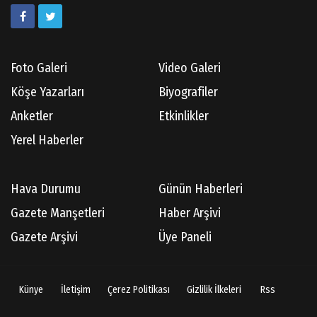
Kazım GERMİYANOĞLU
Gördes Tarihi Araştırmaları
Foto Galeri
Video Galeri
Köşe Yazarları
Biyografiler
Doç.Dr.İbrahim KOÇ
Anketler
Etkinlikler
Anılarım-186
Yerel Haberler
Cüneyt AYBEY
Hava Durumu
Günün Haberleri
Hisarcıların Son Şairini Uğurlarken
Gazete Manşetleri
Haber Arşivi
Gazete Arşivi
Üye Paneli
Necati KÜÇÜK
Ben Bir Yazar Adayıyım Gülhane Parkında
Künye
İletişim
Çerez Politikası
Gizlilik İlkeleri
Rss