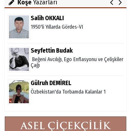
Köşe
Yazarları
Salih OKKALI
1950'li Yıllarda Gördes-VI
Seyfettin Budak
Beğeni Avcılığı, Ego Enflasyonu ve Çelişkiler
Çağı
Gülruh DEMİREL
Özbekistan'da Torbamda Kalanlar 1
Fatma VURAL
Kanada Gezi Günlüğü