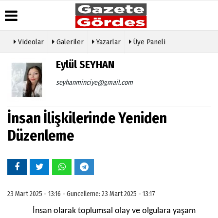
Videolar
Galeriler
Yazarlar
Üye Paneli
Üye Paneli
Hava
Köşe
Künye
Eylül SEYHAN
Durumu
Yazarları
Haber
İletişim
Arşivi
Gazete
Video
seyhanminciye@gmail.com
Çerez
Manşetleri
Galeri
Gazete
Politikası
Arşivi
Anketler
Foto
Gizlilik
Galeri
İnsan İlişkilerinde Yeniden
Günün
Biyografiler
İlkeleri
Haberleri
Etkinlikler
Düzenleme
23 Mart 2025 - 13:16 - Güncelleme: 23 Mart 2025 - 13:17
İnsan olarak toplumsal olay ve olgulara yaşam