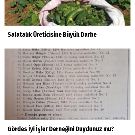
Eylül SEYHAN
Gezerken Zamanın Kollarındaki Ruhuma
Rastlamak
Salatalık Üreticisine Büyük Darbe
Yaşar ATLI
Kahramanlar
Prof.Dr.Süleyman Sami İLKER
Mühendislerin de Sanat Ruhu Olmalı
Dr.Fatih KESKİN
Millî Edebiyat, Millî Şuur, Millî Takım
Gördes İyi İşler Derneğini Duydunuz mu?